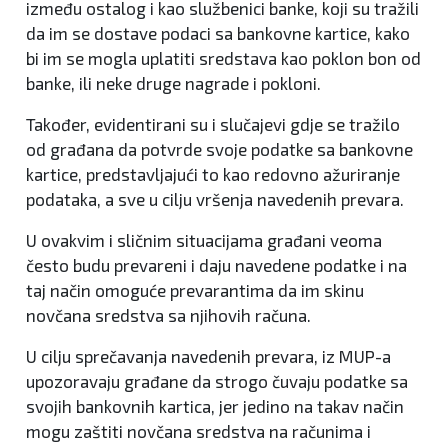
između ostalog i kao službenici banke, koji su tražili
da im se dostave podaci sa bankovne kartice, kako
bi im se mogla uplatiti sredstava kao poklon bon od
banke, ili neke druge nagrade i pokloni.
Također, evidentirani su i slučajevi gdje se tražilo
od građana da potvrde svoje podatke sa bankovne
kartice, predstavljajući to kao redovno ažuriranje
podataka, a sve u cilju vršenja navedenih prevara.
U ovakvim i sličnim situacijama građani veoma
često budu prevareni i daju navedene podatke i na
taj način omoguće prevarantima da im skinu
novčana sredstva sa njihovih računa.
U cilju sprečavanja navedenih prevara, iz MUP-a
upozoravaju građane da strogo čuvaju podatke sa
svojih bankovnih kartica, jer jedino na takav način
mogu zaštiti novčana sredstva na računima i