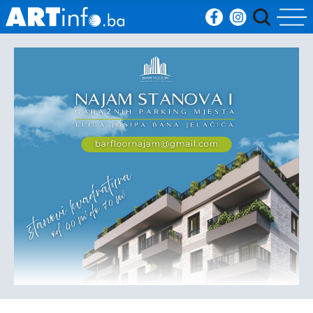
Početna
Vijesti
Sport
Kultura
Crna
kronika
Politika
Zanimljivosti