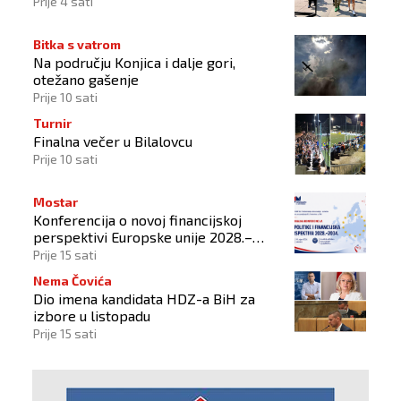
Prije 4 sati
Bitka s vatrom
Na području Konjica i dalje gori,
otežano gašenje
Prije 10 sati
Turnir
Finalna večer u Bilalovcu
Prije 10 sati
Mostar
Konferencija o novoj financijskoj
perspektivi Europske unije 2028.–
2034.
Prije 15 sati
Nema Čovića
Dio imena kandidata HDZ-a BiH za
izbore u listopadu
Prije 15 sati