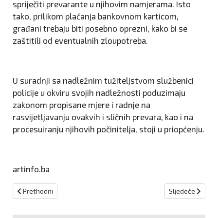
spriječiti prevarante u njihovim namjerama. Isto
tako, prilikom plaćanja bankovnom karticom,
građani trebaju biti posebno oprezni, kako bi se
zaštitili od eventualnih zloupotreba.
U suradnji sa nadležnim tužiteljstvom službenici
policije u okviru svojih nadležnosti poduzimaju
zakonom propisane mjere i radnje na
rasvijetljavanju ovakvih i sličnih prevara, kao i na
procesuiranju njihovih počinitelja, stoji u priopćenju.
artinfo.ba
Prethodni članak: U Srbiji se zatvara sve osim prehrane, ljekarni i
Sljedeći članak:
Prethodni
Sljedeće