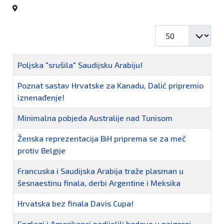
Prikaz #
Naziv
Poljska "srušila" Saudijsku Arabiju!
Poznat sastav Hrvatske za Kanadu, Dalić pripremio
iznenađenje!
Minimalna pobjeda Australije nad Tunisom
Ženska reprezentacija BiH priprema se za meč
protiv Belgije
Francuska i Saudijska Arabija traže plasman u
šesnaestinu finala, derbi Argentine i Meksika
Hrvatska bez finala Davis Cupa!
Englezi i Amerikanci podijelili bodove u najgoroj