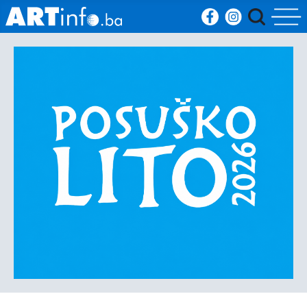
Početna
Vijesti
Sport
Kultura
Crna
kronika
Politika
Zanimljivosti