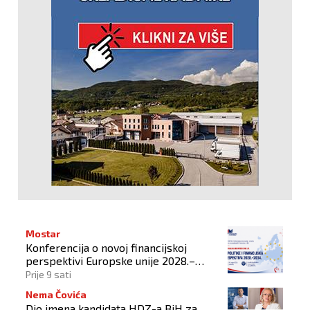
Mostar
Konferencija o novoj financijskoj
perspektivi Europske unije 2028.–
2034.
Prije 9 sati
Nema Čovića
Dio imena kandidata HDZ-a BiH za