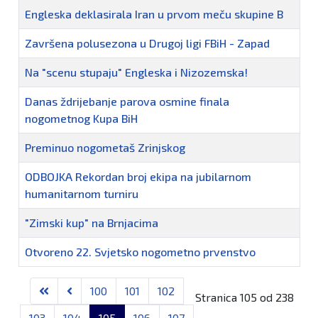
Engleska deklasirala Iran u prvom meču skupine B
Završena polusezona u Drugoj ligi FBiH - Zapad
Na "scenu stupaju" Engleska i Nizozemska!
Danas ždrijebanje parova osmine finala
nogometnog Kupa BiH
Preminuo nogometaš Zrinjskog
ODBOJKA Rekordan broj ekipa na jubilarnom
humanitarnom turniru
"Zimski kup" na Brnjacima
Otvoreno 22. Svjetsko nogometno prvenstvo
Članci
100
101
102
Stranica 105 od 238
103
104
105
106
107