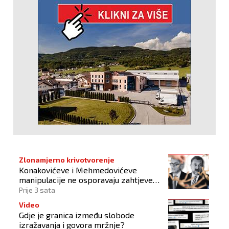
Zlonamjerno krivotvorenje
Konakovićeve i Mehmedovićeve
manipulacije ne osporavaju zahtjeve
Hrvata
Prije 3 sata
Video
Gdje je granica između slobode
izražavanja i govora mržnje?