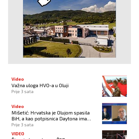
Video
Važna uloga HVO-a u Oluji
Prije 3 sata
Video
Mišetić: Hrvatska je Olujom spasila
BiH, a kao potpisnica Daytona ima
puno pravo štititi hrvatski narod
Prije 3 sata
VIDEO