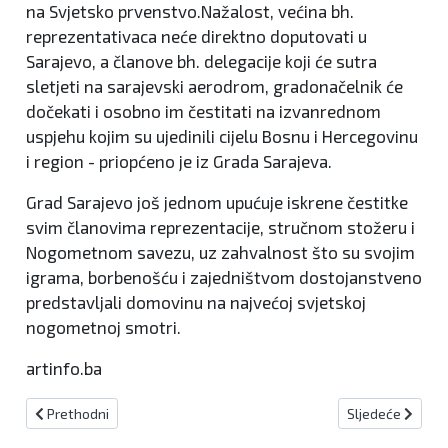
na Svjetsko prvenstvo.Nažalost, većina bh.
reprezentativaca neće direktno doputovati u
Sarajevo, a članove bh. delegacije koji će sutra
sletjeti na sarajevski aerodrom, gradonačelnik će
dočekati i osobno im čestitati na izvanrednom
uspjehu kojim su ujedinili cijelu Bosnu i Hercegovinu
i region - priopćeno je iz Grada Sarajeva.
Grad Sarajevo još jednom upućuje iskrene čestitke
svim članovima reprezentacije, stručnom stožeru i
Nogometnom savezu, uz zahvalnost što su svojim
igrama, borbenošću i zajedništvom dostojanstveno
predstavljali domovinu na najvećoj svjetskoj
nogometnoj smotri.
artinfo.ba
Prethodni članak: U Vitezu uskoro malonogometni turnir "Zabilje 
Sljedeći članak: 
Prethodni
Sljedeće