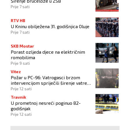
Širenje bruceloze u ŽSB
Prije 7 sati
RTV HB
U Kninu obilježena 31. godišnjica Oluje
Prije 7 sati
SKB Mostar
Porast ozljeda djece na električnim
romobilima
Prije 9 sati
Vitez
Požar u PC-96: Vatrogasci brzom
intervencijom spriječili širenje vatre
na okolne objekte
Prije 12 sati
Travnik
U prometnoj nesreći poginuo 82-
godišnjak
Prije 12 sati