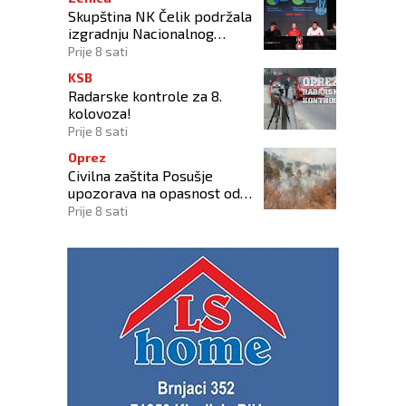
Skupština NK Čelik podržala
izgradnju Nacionalnog
stadiona
Prije 8 sati
KSB
Radarske kontrole za 8.
kolovoza!
Prije 8 sati
Oprez
Civilna zaštita Posušje
upozorava na opasnost od
požara na Blidinju
Prije 8 sati