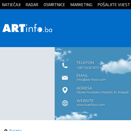
NATJEČAJI
RADAR
OSMRTNICE
MARKETING
POŠALJITE VIJEST
Početna
Vijesti
Sport
Kultura
Crna
kronika
Politika
Zanimljivosti