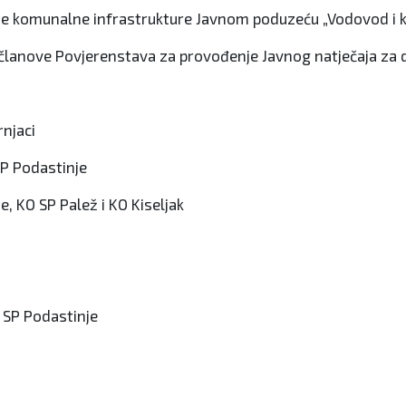
nje komunalne infrastrukture Javnom poduzeću „Vodovod i kan
i za članove Povjerenstava za provođenje Javnog natječaja za 
rnjaci
SP Podastinje
e, KO SP Palež i KO Kiseljak
O SP Podastinje