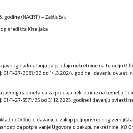
46. godine (NACRT) – Zaključak
kog središta Kiseljaka
 javnog nadmetanja za prodaju nekretnine na temelju Odluke
: 01/1-27-2061/22 od 14.3.2024. godine i davanju ovlasti n
 javnog nadmetanja za prodaju nekretnine na temelju Odluke
 01/1-27-5571/25 od 31.12.2025. godine i davanju ovlasti n
ukladno Odluci o davanju u zakup poljoprivrednog zemljišt
lasnosti za potpisivanje Ugovora o zakupu nekretnine, KO 