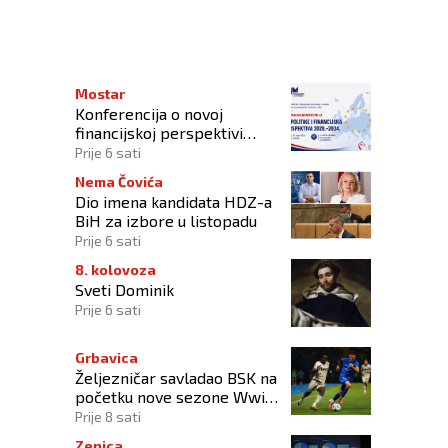
nica stradanja osmero djece u Vitezu
Mostar
Konferencija o novoj
financijskoj perspektivi
Europske unije 2028.–2034.
Prije 6 sati
Nema Čovića
Dio imena kandidata HDZ-a
BiH za izbore u listopadu
Prije 6 sati
8. kolovoza
Sveti Dominik
Prije 6 sati
Grbavica
Željezničar savladao BSK na
početku nove sezone Wwin
lige BiH
Prije 8 sati
Zenica