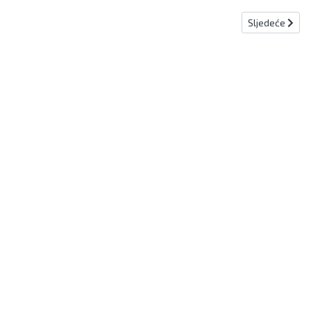
Sljedeći članak
Sljedeće