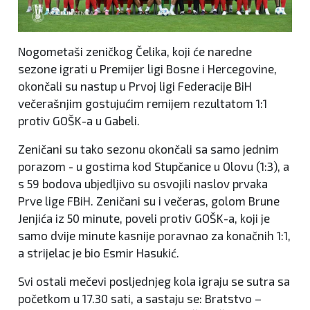
Nogometaši zeničkog Čelika, koji će naredne
sezone igrati u Premijer ligi Bosne i Hercegovine,
okončali su nastup u Prvoj ligi Federacije BiH
večerašnjim gostujućim remijem rezultatom 1:1
protiv GOŠK-a u Gabeli.
Zeničani su tako sezonu okončali sa samo jednim
porazom - u gostima kod Stupčanice u Olovu (1:3), a
s 59 bodova ubjedljivo su osvojili naslov prvaka
Prve lige FBiH. Zeničani su i večeras, golom Brune
Jenjića iz 50 minute, poveli protiv GOŠK-a, koji je
samo dvije minute kasnije poravnao za konačnih 1:1,
a strijelac je bio Esmir Hasukić.
Svi ostali mečevi posljednjeg kola igraju se sutra sa
početkom u 17.30 sati, a sastaju se: Bratstvo –