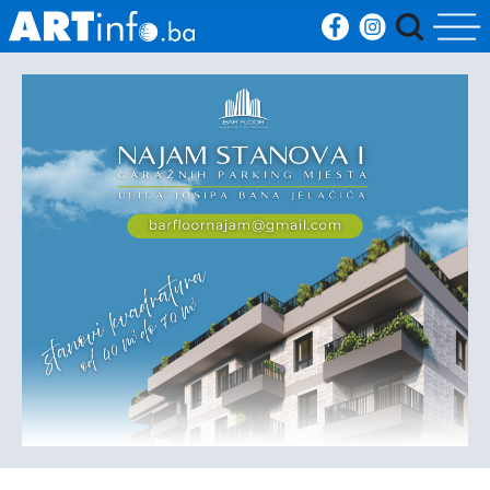
Početna
Vijesti
Sport
Kultura
Crna
kronika
Politika
Zanimljivosti