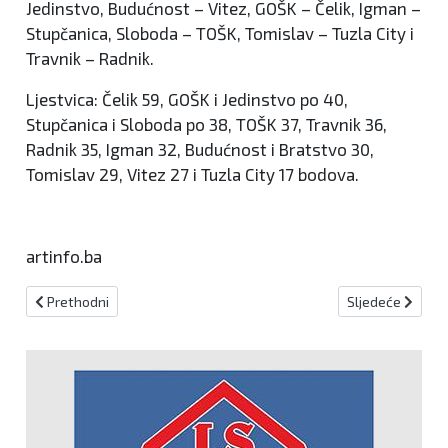
Jedinstvo, Budućnost – Vitez, GOŠK – Čelik, Igman –
Stupčanica, Sloboda – TOŠK, Tomislav – Tuzla City i
Travnik – Radnik.
Ljestvica: Čelik 59, GOŠK i Jedinstvo po 40,
Stupčanica i Sloboda po 38, TOŠK 37, Travnik 36,
Radnik 35, Igman 32, Budućnost i Bratstvo 30,
Tomislav 29, Vitez 27 i Tuzla City 17 bodova.
artinfo.ba
Prethodni članak: S nogometne utakmice na Sara5k utrku!
Sljedeći članak
Prethodni
Sljedeće