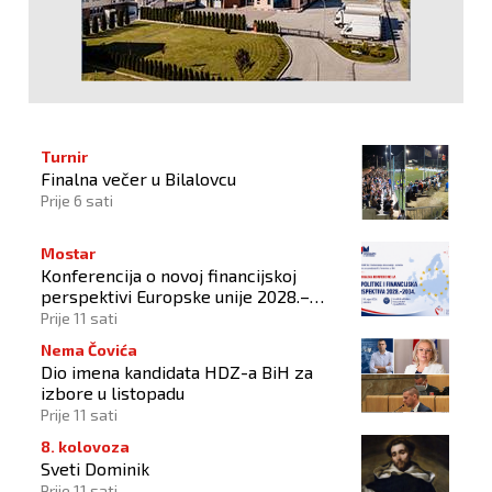
Turnir
Finalna večer u Bilalovcu
Prije 6 sati
Mostar
Konferencija o novoj financijskoj
perspektivi Europske unije 2028.–
2034.
Prije 11 sati
Nema Čovića
Dio imena kandidata HDZ-a BiH za
izbore u listopadu
Prije 11 sati
8. kolovoza
Sveti Dominik
Prije 11 sati