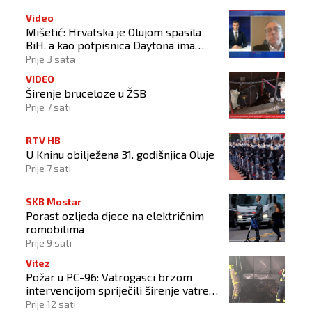
Video
Mišetić: Hrvatska je Olujom spasila
BiH, a kao potpisnica Daytona ima
puno pravo štititi hrvatski narod
Prije 3 sata
VIDEO
Širenje bruceloze u ŽSB
Prije 7 sati
RTV HB
U Kninu obilježena 31. godišnjica Oluje
Prije 7 sati
SKB Mostar
Porast ozljeda djece na električnim
romobilima
Prije 9 sati
Vitez
Požar u PC-96: Vatrogasci brzom
intervencijom spriječili širenje vatre
na okolne objekte
Prije 12 sati