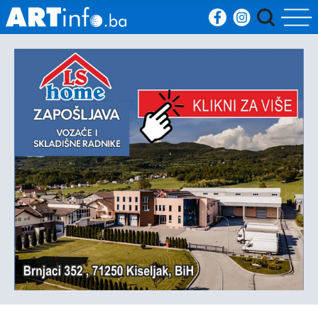
Početna
Vijesti
Sport
Kultura
Crna
kronika
Politika
Zanimljivosti