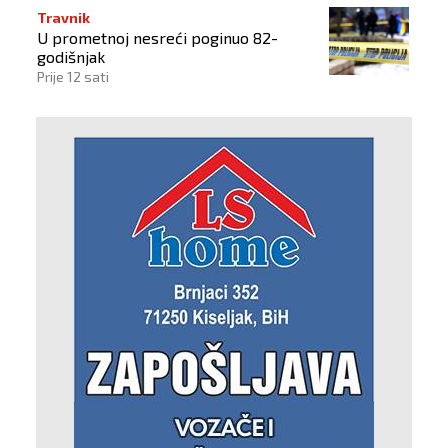
Travnik
U prometnoj nesreći poginuo 82-
godišnjak
Prije 12 sati