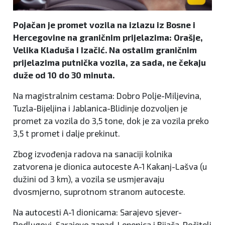
Pojačan je promet vozila na izlazu iz Bosne i
Hercegovine na graničnim prijelazima: Orašje,
Velika Kladuša i Izačić. Na ostalim graničnim
prijelazima putnička vozila, za sada, ne čekaju
duže od 10 do 30 minuta.
Na magistralnim cestama: Dobro Polje-Miljevina,
Tuzla-Bijeljina i Jablanica-Blidinje dozvoljen je
promet za vozila do 3,5 tone, dok je za vozila preko
3,5 t promet i dalje prekinut.
Zbog izvođenja radova na sanaciji kolnika
zatvorena je dionica autoceste A-1 Kakanj-Lašva (u
dužini od 3 km), a vozila se usmjeravaju
dvosmjerno, suprotnom stranom autoceste.
Na autocesti A-1 dionicama: Sarajevo sjever-
Podlugovi, Sarajevo zapad-Lepenica i Bijača-Počitelj