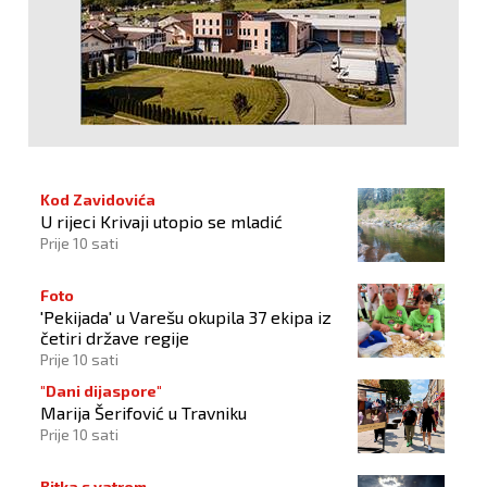
Kod Zavidovića
U rijeci Krivaji utopio se mladić
Prije 10 sati
Foto
'Pekijada' u Varešu okupila 37 ekipa iz
četiri države regije
Prije 10 sati
"Dani dijaspore"
Marija Šerifović u Travniku
Prije 10 sati
Bitka s vatrom