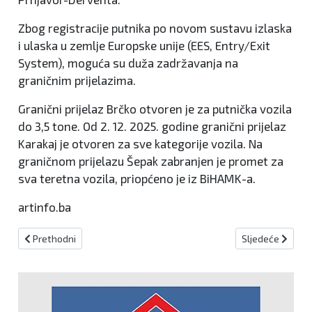
Zbog registracije putnika po novom sustavu izlaska
i ulaska u zemlje Europske unije (EES, Entry/Exit
System), moguća su duža zadržavanja na
graničnim prijelazima.
Granični prijelaz Brčko otvoren je za putnička vozila
do 3,5 tone. Od 2. 12. 2025. godine granični prijelaz
Karakaj je otvoren za sve kategorije vozila. Na
graničnom prijelazu Šepak zabranjen je promet za
sva teretna vozila, priopćeno je iz BiHAMK-a.
artinfo.ba
Prethodni članak: Pola stoljeća svećeništva mons. Franje Topića
Sljedeći članak:
Prethodni
Sljedeće