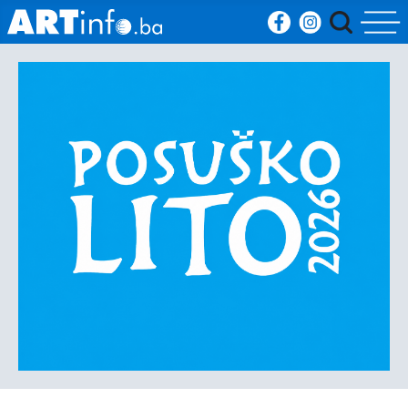
Početna
Vijesti
Sport
Kultura
Crna
kronika
Politika
Zanimljivosti