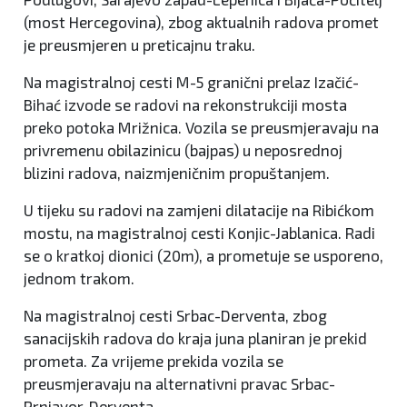
(most Hercegovina), zbog aktualnih radova promet
je preusmjeren u preticajnu traku.
Na magistralnoj cesti M-5 granični prelaz Izačić-
Bihać izvode se radovi na rekonstrukciji mosta
preko potoka Mrižnica. Vozila se preusmjeravaju na
privremenu obilazinicu (bajpas) u neposrednoj
blizini radova, naizmjeničnim propuštanjem.
U tijeku su radovi na zamjeni dilatacije na Ribićkom
mostu, na magistralnoj cesti Konjic-Jablanica. Radi
se o kratkoj dionici (20m), a prometuje se usporeno,
jednom trakom.
Na magistralnoj cesti Srbac-Derventa, zbog
sanacijskih radova do kraja juna planiran je prekid
prometa. Za vrijeme prekida vozila se
preusmjeravaju na alternativni pravac Srbac-
Prnjavor-Derventa.