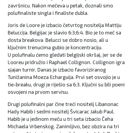
završnicu. Nakon mečeva u petak, doznali smo
polufinaliste singla i finaliste dubla.
Joris de Loore je izbacio četvrtog nositelja Mattiju
Beluccija. Belgijac je slavio 6:3;6:4. Bio je to meč sa
dosta breakova. Belucci se dobro nosio, ali u
ključnim trenucima gubio je koncentraciju.
U polufinalu ćemo gledati belgijski okršaj, jer se de
Looreu pridružio i Raphael Collignon. Collignon igra
sjajan turnir. Danas je izbacio favoriziranog
Tunižanina Moeza Echarguija. Prvi set osvojio je u
tie-breaku, drugi je riješio sa 6:3. Ključni su bili poeni
osvojeni na prvom servisu.
Drugi polufinalni par čine treći nositelj Libanonac
Hady Habib i sedmi nositelj Švicarac Jakub Paul.
Habib je u jedinom meču u tri seta izbacio Čeha
Michaela Vrbenskog. Zanimljivo, bez obzira na tri