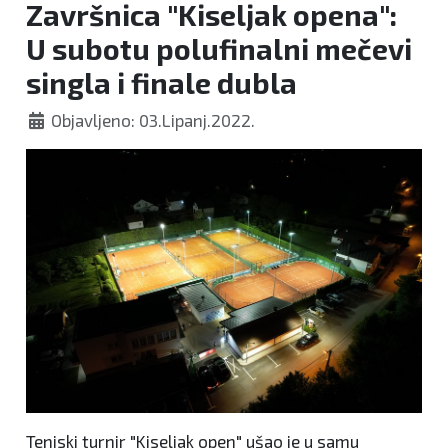
Završnica "Kiseljak opena":
U subotu polufinalni mečevi
singla i finale dubla
Objavljeno: 03.Lipanj.2022.
Teniski turnir "Kiseljak open" ušao je u samu