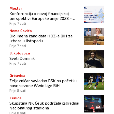
Mostar
Konferencija o novoj financijskoj
perspektivi Europske unije 2028.–
2034.
Prije 7 sati
Nema Čovića
Dio imena kandidata HDZ-a BiH za
izbore u listopadu
Prije 7 sati
8. kolovoza
Sveti Dominik
Prije 7 sati
Grbavica
Željezničar savladao BSK na početku
nove sezone Wwin lige BiH
Prije 8 sati
Zenica
Skupština NK Čelik podržala izgradnju
Nacionalnog stadiona
Prije 8 sati