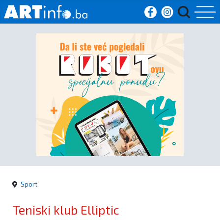
Početna
Vijesti
Sport
Kultura
Crna
kronika
Sport
Politika
Teniski klub Elliptic
Zanimljivosti