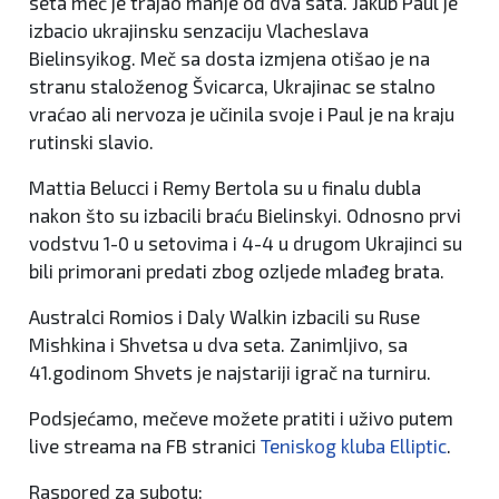
seta meč je trajao manje od dva sata. Jakub Paul je
izbacio ukrajinsku senzaciju Vlacheslava
Bielinsyikog. Meč sa dosta izmjena otišao je na
stranu staloženog Švicarca, Ukrajinac se stalno
vraćao ali nervoza je učinila svoje i Paul je na kraju
rutinski slavio.
Mattia Belucci i Remy Bertola su u finalu dubla
nakon što su izbacili braću Bielinskyi. Odnosno prvi
vodstvu 1-0 u setovima i 4-4 u drugom Ukrajinci su
bili primorani predati zbog ozljede mlađeg brata.
Australci Romios i Daly Walkin izbacili su Ruse
Mishkina i Shvetsa u dva seta. Zanimljivo, sa
41.godinom Shvets je najstariji igrač na turniru.
Podsjećamo, mečeve možete pratiti i uživo putem
live streama na FB stranici
Teniskog kluba Elliptic
.
Raspored za subotu: