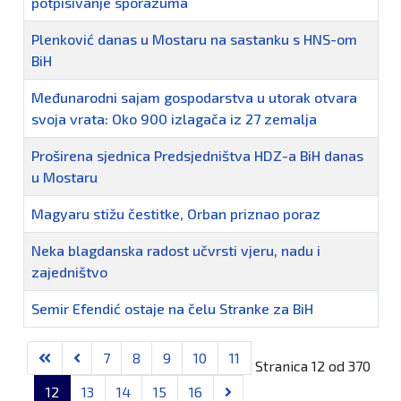
potpisivanje sporazuma
Plenković danas u Mostaru na sastanku s HNS-om
BiH
Međunarodni sajam gospodarstva u utorak otvara
svoja vrata: Oko 900 izlagača iz 27 zemalja
Proširena sjednica Predsjedništva HDZ-a BiH danas
u Mostaru
Magyaru stižu čestitke, Orban priznao poraz
Neka blagdanska radost učvrsti vjeru, nadu i
zajedništvo
Semir Efendić ostaje na čelu Stranke za BiH
Članci
7
8
9
10
11
Stranica 12 od 370
12
13
14
15
16