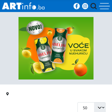
Početna
Vijesti
Sport
Kultura
Crna
kronika
Politika
Prikaz #
Zanimljivosti