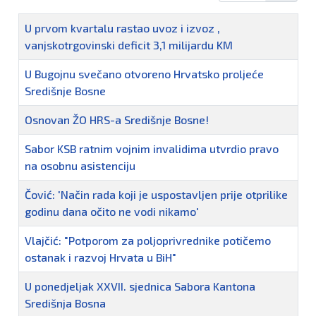
Naziv
U prvom kvartalu rastao uvoz i izvoz ,
vanjskotrgovinski deficit 3,1 milijardu KM
U Bugojnu svečano otvoreno Hrvatsko proljeće
Središnje Bosne
Osnovan ŽO HRS-a Središnje Bosne!
Sabor KSB ratnim vojnim invalidima utvrdio pravo
na osobnu asistenciju
Čović: 'Način rada koji je uspostavljen prije otprilike
godinu dana očito ne vodi nikamo'
Vlajčić: "Potporom za poljoprivrednike potičemo
ostanak i razvoj Hrvata u BiH"
U ponedjeljak XXVII. sjednica Sabora Kantona
Središnja Bosna