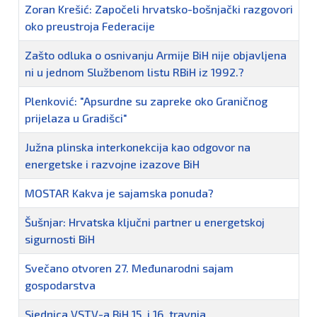
Zoran Krešić: Započeli hrvatsko-bošnjački razgovori
oko preustroja Federacije
Zašto odluka o osnivanju Armije BiH nije objavljena
ni u jednom Službenom listu RBiH iz 1992.?
Plenković: "Apsurdne su zapreke oko Graničnog
prijelaza u Gradišci"
Južna plinska interkonekcija kao odgovor na
energetske i razvojne izazove BiH
MOSTAR Kakva je sajamska ponuda?
Šušnjar: Hrvatska ključni partner u energetskoj
sigurnosti BiH
Svečano otvoren 27. Međunarodni sajam
gospodarstva
Sjednica VSTV-a BiH 15. i 16. travnja