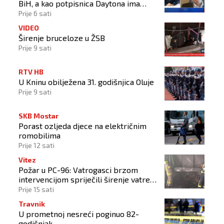
BiH, a kao potpisnica Daytona ima
puno pravo štititi hrvatski narod
Prije 6 sati
VIDEO
Širenje bruceloze u ŽSB
Prije 9 sati
RTV HB
U Kninu obilježena 31. godišnjica Oluje
Prije 9 sati
SKB Mostar
Porast ozljeda djece na električnim
romobilima
Prije 12 sati
Vitez
Požar u PC-96: Vatrogasci brzom
intervencijom spriječili širenje vatre
na okolne objekte
Prije 15 sati
Travnik
U prometnoj nesreći poginuo 82-
godišnjak