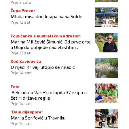
liječenju
Prije 2 sata
Župa Prozor
Mlada misa don Josipa Ivana Solde
Prije 12 sati
Fojničanka s australskom adresom
Marina Miličević Šimunić: Od prve crte
u Oluji do pobjede nad vlastitim
„olujama“
Prije 13 sati
Kod Zavidovića
U rijeci Krivaji utopio se mladić
Prije 14 sati
Foto
'Pekijada' u Varešu okupila 37 ekipa iz
četiri države regije
Prije 14 sati
"Dani dijaspore"
Marija Šerifović u Travniku
Prije 14 sati