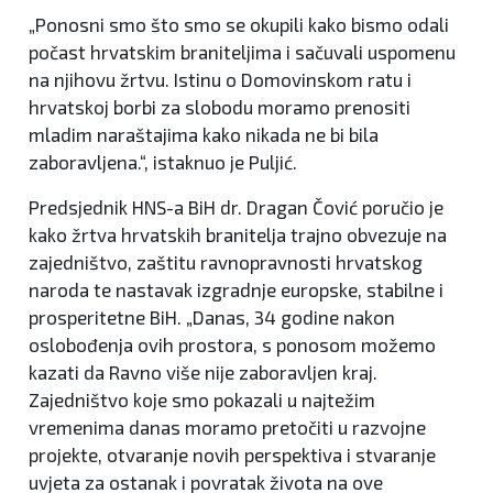
„Ponosni smo što smo se okupili kako bismo odali
počast hrvatskim braniteljima i sačuvali uspomenu
na njihovu žrtvu. Istinu o Domovinskom ratu i
hrvatskoj borbi za slobodu moramo prenositi
mladim naraštajima kako nikada ne bi bila
zaboravljena.“, istaknuo je Puljić.
Predsjednik HNS-a BiH dr. Dragan Čović poručio je
kako žrtva hrvatskih branitelja trajno obvezuje na
zajedništvo, zaštitu ravnopravnosti hrvatskog
naroda te nastavak izgradnje europske, stabilne i
prosperitetne BiH. „Danas, 34 godine nakon
oslobođenja ovih prostora, s ponosom možemo
kazati da Ravno više nije zaboravljen kraj.
Zajedništvo koje smo pokazali u najtežim
vremenima danas moramo pretočiti u razvojne
projekte, otvaranje novih perspektiva i stvaranje
uvjeta za ostanak i povratak života na ove