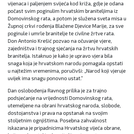
vijenaca i paljenjem svijeća kod križa, gdje je odana
počast svim poginulim hrvatskim braniteljima iz
Domovinskog rata, a potom je služena sveta misa u
Župnoj crkvi rođenja Blažene Djevice Marije, za sve
poginule i umrle branitelje te civilne žrtve rata.
Don Antonio Krešić pozvao na očuvanje vjere,
zajedništva i trajnog sjećanja na žrtvu hrvatskih
branitelja. Istaknuo je kako je upravo vjera bila
snaga koja je hrvatskom narodu pomagala opstati
u najtežim vremenima, poručivši: „Narod koji vjeruje
uvijek ima snagu ponovno ustat.”
Dan oslobođenja Ravnog prilika je za trajno
podsjećanje na vrijednosti Domovinskog rata,
utemeljene na obrani hrvatskog naroda, slobode,
dostojanstva i prava na opstanak na svojim
stoljetnim ognjištima. Posebna zahvalnost
iskazana je pripadnicima Hrvatskog vijeća obrane,