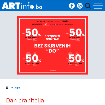
Početna
Vijesti
Sport
Kultura
Crna
kronika
Politika
Politika
Dan branitelja
Zanimljivosti