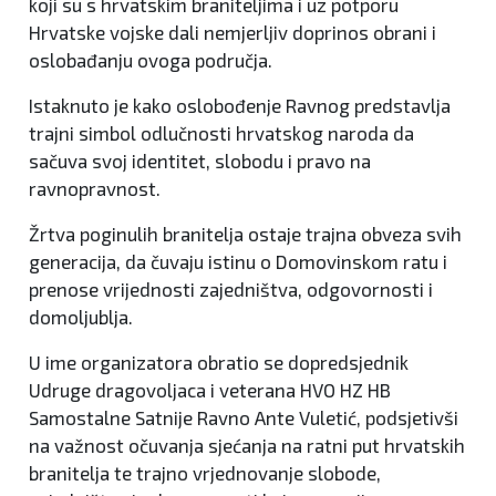
koji su s hrvatskim braniteljima i uz potporu
Hrvatske vojske dali nemjerljiv doprinos obrani i
oslobađanju ovoga područja.
Istaknuto je kako oslobođenje Ravnog predstavlja
trajni simbol odlučnosti hrvatskog naroda da
sačuva svoj identitet, slobodu i pravo na
ravnopravnost.
Žrtva poginulih branitelja ostaje trajna obveza svih
generacija, da čuvaju istinu o Domovinskom ratu i
prenose vrijednosti zajedništva, odgovornosti i
domoljublja.
U ime organizatora obratio se dopredsjednik
Udruge dragovoljaca i veterana HVO HZ HB
Samostalne Satnije Ravno Ante Vuletić, podsjetivši
na važnost očuvanja sjećanja na ratni put hrvatskih
branitelja te trajno vrjednovanje slobode,