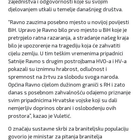
zajedništva i odgovornosti koje su svojim
djelovanjem utkali u temelje današnjeg društva.
“Ravno zauzima posebno mjesto u novijoj povijesti
BiH. Upravo je Ravno bilo prvo mjesto u BiH koje je
pretrpjelo ratna razaranja, a stradanje našeg kraja
bilo je upozorenje na tragediju koja će zahvatiti
cijelu zemlju. U tim teškim vremenima pripadnici
Satnije Ravno s drugim postrojbama HVO-a i HV-a
pokazali su iznimnu hrabrost, odlučnost i
spremnost na žrtvu za slobodu svoga naroda.
Općina Ravno cijelom dužinom graniči s RH i zato
danas s posebnom zahvalnošću odajemo priznanje
svim pripadnicima Hrvatske vojske koji su dali
nemjerljiv doprinos obrani i oslobođenju ovih
prostora”, kazao je Vuletić.
O značaju sustavne skrbi za braniteljsku populaciju
govorio je ministar za pitanja branitelja