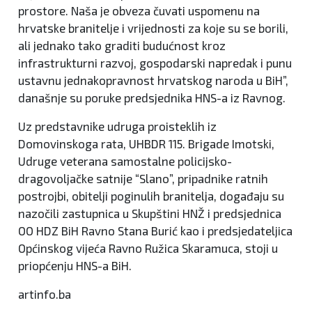
prostore. Naša je obveza čuvati uspomenu na
hrvatske branitelje i vrijednosti za koje su se borili,
ali jednako tako graditi budućnost kroz
infrastrukturni razvoj, gospodarski napredak i punu
ustavnu jednakopravnost hrvatskog naroda u BiH”,
današnje su poruke predsjednika HNS-a iz Ravnog.
Uz predstavnike udruga proisteklih iz
Domovinskoga rata, UHBDR 115. Brigade Imotski,
Udruge veterana samostalne policijsko-
dragovoljačke satnije “Slano”, pripadnike ratnih
postrojbi, obitelji poginulih branitelja, događaju su
nazočili zastupnica u Skupštini HNŽ i predsjednica
OO HDZ BiH Ravno Stana Burić kao i predsjedateljica
Općinskog vijeća Ravno Ružica Skaramuca, stoji u
priopćenju HNS-a BiH.
artinfo.ba