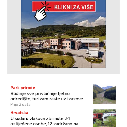
Park prirode
Blidinje sve privlačnije ljetno
odredište, turizam raste uz izazove
očuvanja prirode
Prije 2 sata
Hrvatska
U sudaru vlakova zbrinute 24
ozlijeđene osobe, 12 zadržano na