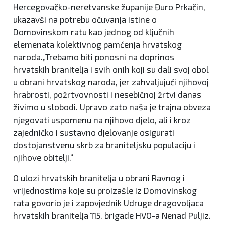
Hercegovačko-neretvanske županije Đuro Prkačin,
ukazavši na potrebu očuvanja istine o
Domovinskom ratu kao jednog od ključnih
elemenata kolektivnog pamćenja hrvatskog
naroda.„Trebamo biti ponosni na doprinos
hrvatskih branitelja i svih onih koji su dali svoj obol
u obrani hrvatskog naroda, jer zahvaljujući njihovoj
hrabrosti, požrtvovnosti i nesebičnoj žrtvi danas
živimo u slobodi. Upravo zato naša je trajna obveza
njegovati uspomenu na njihovo djelo, ali i kroz
zajedničko i sustavno djelovanje osigurati
dostojanstvenu skrb za braniteljsku populaciju i
njihove obitelji.“
O ulozi hrvatskih branitelja u obrani Ravnog i
vrijednostima koje su proizašle iz Domovinskog
rata govorio je i zapovjednik Udruge dragovoljaca
hrvatskih branitelja 115. brigade HVO-a Nenad Puljiz.