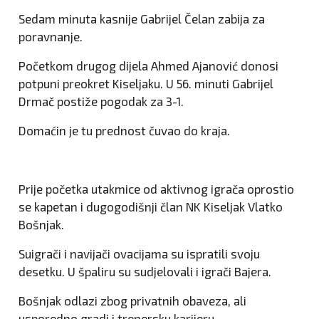
Sedam minuta kasnije Gabrijel Čelan zabija za
poravnanje.
Početkom drugog dijela Ahmed Ajanović donosi
potpuni preokret Kiseljaku. U 56. minuti Gabrijel
Drmač postiže pogodak za 3-1.
Domaćin je tu prednost čuvao do kraja.
Prije početka utakmice od aktivnog igrača oprostio
se kapetan i dugogodišnji član NK Kiseljak Vlatko
Bošnjak.
Suigrači i navijači ovacijama su ispratili svoju
desetku. U špaliru su sudjelovali i igrači Bajera.
Bošnjak odlazi zbog privatnih obaveza, ali
usporedno gradi i trenersku karijeru.