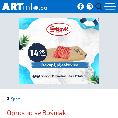
Početna
Vijesti
Sport
Kultura
Crna
kronika
Sport
Politika
Oprostio se Bošnjak
Zanimljivosti