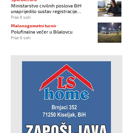
Ministarstvo civilnih poslova BiH
unaprijedilo sustav registracije
sportskih organizacija
Prije 6 sati
Malonogometni turnir
Polufinalna večer u Bilalovcu
Prije 6 sati