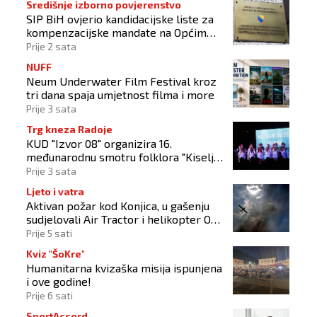
Središnje izborno povjerenstvo
SIP BiH ovjerio kandidacijske liste za
kompenzacijske mandate na Općim
izborima 2026
Prije 2 sata
NUFF
Neum Underwater Film Festival kroz
tri dana spaja umjetnost filma i more
Prije 3 sata
Trg kneza Radoje
KUD "Izvor 08" organizira 16.
međunarodnu smotru folklora "Kiseljak
2026"
Prije 3 sata
Ljeto i vatra
Aktivan požar kod Konjica, u gašenju
sudjelovali Air Tractor i helikopter OS-
a BiH
Prije 5 sati
Kviz "ŠoKre"
Humanitarna kvizaška misija ispunjena
i ove godine!
Prije 6 sati
SportAccord