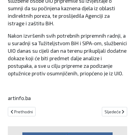
službene osobe UIO pripremile su izvještaje o
sumnji da su počinjena kaznena djela iz oblasti
indirektnih poreza, te proslijedila Agenciji za
istrage i zaštitu BiH.
Nakon izvršenih svih potrebnih pripremnih radnji, a
u suradnji sa Tužiteljstvom BiH i SIPA-om, službenici
UIO danas su cijeli dan na terenu prikupljali dodatne
dokaze koji će biti predmet dalje analize i
postupaka, a sve u cilju pripreme za podizanje
optužnice protiv osumnjičenih, priopćeno je iz UIO.
artinfo.ba
Prethodni članak: OHR je besmislen, Ured izmjestiti u Bruxelles ili
Sljedeći članak:
Prethodni
Sljedeće