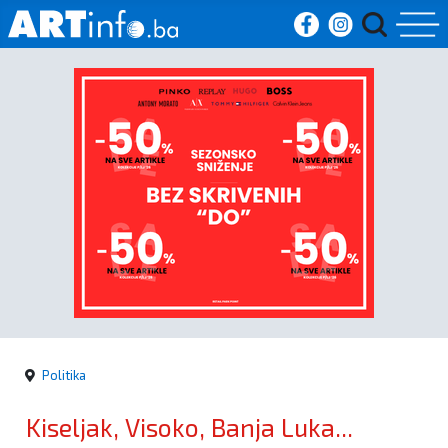
Početna
Vijesti
Sport
Kultura
Crna
kronika
Politika
Politika
Kiseljak, Visoko, Banja Luka...
Zanimljivosti