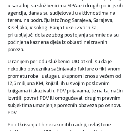
u saradnji sa službenicima SIPA-e i drugih policijskih
agencija, danas su sudjelovali u aktivnostima na
terenu na području Istočnog Sarajeva, Sarajeva,
Kiseljaka, Visokog, Banja Luke i Zvornika,
prikupljajući dokaze zbog postojanja sumnje da su
počinjena kaznena djela iz oblasti neizravnih
poreza.
U ranijem periodu službenici UIO otkrili su da je
nekoliko obveznika sačinjavalo fakture o fiktivnom
prometu roba i usluga u ukupnom iznosu većem od
12,6 milijuna KM, knjižili ih u svojim poslovnim
knjigama i iskazivali u PDV prijavama, te na taj način
izvršili povrat PDV ili omogućavali drugim pravnim
subjektima umanjenje poreznih obaveza po osnovu
PDV.
Po otkrivanju tih nezakonitih radnji, ovlaštene