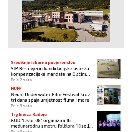
Središnje izborno povjerenstvo
SIP BiH ovjerio kandidacijske liste za
kompenzacijske mandate na Općim
izborima 2026
Prije 2 sata
NUFF
Neum Underwater Film Festival kroz
tri dana spaja umjetnost filma i more
Prije 3 sata
Trg kneza Radoje
KUD "Izvor 08" organizira 16.
međunarodnu smotru folklora "Kiseljak
2026"
Prije 3 sata