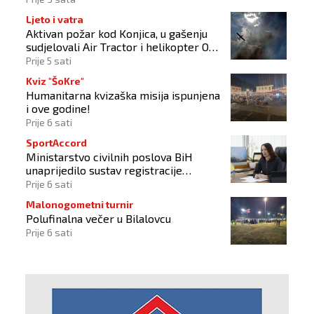
Ljeto i vatra
Aktivan požar kod Konjica, u gašenju
sudjelovali Air Tractor i helikopter OS-
a BiH
Prije 5 sati
Kviz "ŠoKre"
Humanitarna kvizaška misija ispunjena
i ove godine!
Prije 6 sati
SportAccord
Ministarstvo civilnih poslova BiH
unaprijedilo sustav registracije
sportskih organizacija
Prije 6 sati
Malonogometni turnir
Polufinalna večer u Bilalovcu
Prije 6 sati