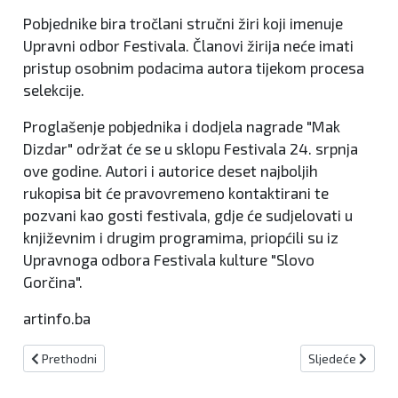
Pobjednike bira tročlani stručni žiri koji imenuje
Upravni odbor Festivala. Članovi žirija neće imati
pristup osobnim podacima autora tijekom procesa
selekcije.
Proglašenje pobjednika i dodjela nagrade "Mak
Dizdar" održat će se u sklopu Festivala 24. srpnja
ove godine. Autori i autorice deset najboljih
rukopisa bit će pravovremeno kontaktirani te
pozvani kao gosti festivala, gdje će sudjelovati u
književnim i drugim programima, priopćili su iz
Upravnoga odbora Festivala kulture "Slovo
Gorčina".
artinfo.ba
Prethodni članak: Novotravnički ljetopis 2025.: Četvrto izdanje auto
Sljedeći članak
Prethodni
Sljedeće