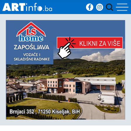
Početna
Vijesti
Sport
Kultura
Crna
kronika
Politika
Zanimljivosti