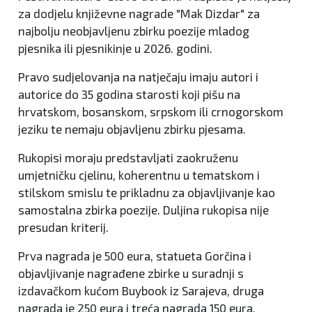
za dodjelu književne nagrade "Mak Dizdar" za
najbolju neobjavljenu zbirku poezije mladog
pjesnika ili pjesnikinje u 2026. godini.
Pravo sudjelovanja na natječaju imaju autori i
autorice do 35 godina starosti koji pišu na
hrvatskom, bosanskom, srpskom ili crnogorskom
jeziku te nemaju objavljenu zbirku pjesama.
Rukopisi moraju predstavljati zaokruženu
umjetničku cjelinu, koherentnu u tematskom i
stilskom smislu te prikladnu za objavljivanje kao
samostalna zbirka poezije. Duljina rukopisa nije
presudan kriterij.
Prva nagrada je 500 eura, statueta Gorčina i
objavljivanje nagrađene zbirke u suradnji s
izdavačkom kućom Buybook iz Sarajeva, druga
nagrada je 250 eura i treća nagrada 150 eura.