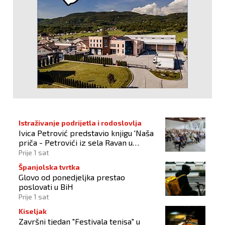
Istraživanje podrijetla i rodoslovlja
Ivica Petrović predstavio knjigu 'Naša
priča - Petrovići iz sela Ravan u
Busovači'
Prije 1 sat
Španjolska tvrtka
Glovo od ponedjeljka prestao
poslovati u BiH
Prije 1 sat
Kiseljak
Završni tjedan "Festivala tenisa" u