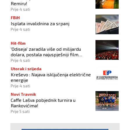
Remiru!
Prije 4 sati
FBiH
Isplata invalidnina za srpanj
Prije 4 sati
Hit-film
'Odiseja' zaradila više od milijardu
dolara, postala najuspješniji film
Christophera Nolana
Prije 4 sati
Utorak i srijeda
Kreševo : Najava isključenja električne
energije
Prije 4 sati
Novi Travnik
Caffe Lašva pobjednik turnira u
Rankovićima!
Prije 5 sati