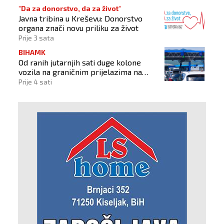
"Da za donorstvo, da za život"
Javna tribina u Kreševu: Donorstvo
organa znači novu priliku za život
Prije 3 sata
BIHAMK
Od ranih jutarnjih sati duge kolone
vozila na graničnim prijelazima na
izlazu iz BiH
Prije 4 sati