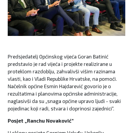
Predsjedatelj Općinskog vijeća Goran Batinić
predstavio je rad vijeća i projekte realizirane u
proteklom razdoblju, zahvalivši višim razinama
vlasti, kao i Vladi Republike Hrvatske, na pomoći.
Načelnik općine Esmin Hajdarević govorio je o
rezultatima i planovima općinske administracije,
naglasivši da su „snaga općine upravo ljudi - svaki
pojedinac koji radi, stvara i doprinosi zajednici“.
Posjet „Ranchu Novaković“
U sklopu posjete Gornjem Vakufu-Uskoplju