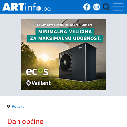
Početna
Vijesti
Sport
Kultura
Crna
kronika
Politika
Politika
Dan općine
Zanimljivosti