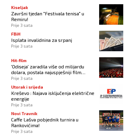
Kiseljak
Završni tjedan "Festivala tenisa" u
Remiru!
Prije 3 sata
FBiH
Isplata invalidnina za srpanj
Prije 3 sata
Hit-film
'Odiseja' zaradila više od milijardu
dolara, postala najuspješniji film
Christophera Nolana
Prije 3 sata
Utorak i srijeda
Kreševo : Najava isključenja električne
energije
Prije 3 sata
Novi Travnik
Caffe Lašva pobjednik turnira u
Rankovićima!
Prije 3 sata