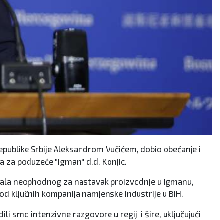
epublike Srbije Aleksandrom Vučićem, dobio obećanje i
la za poduzeće "Igman" d.d. Konjic.
ijala neophodnog za nastavak proizvodnje u Igmanu,
 od ključnih kompanija namjenske industrije u BiH.
i smo intenzivne razgovore u regiji i šire, uključujući