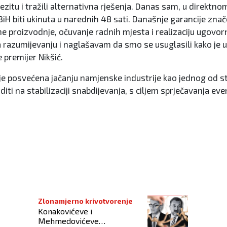
 Vitezitu i tražili alternativna rješenja. Danas sam, u dire
iH biti ukinuta u narednih 48 sati. Današnje garancije znač
e proizvodnje, očuvanje radnih mjesta i realizaciju ugo
 razumijevanju i naglašavam da smo se usuglasili kako je 
 premijer Nikšić.
aje posvećena jačanju namjenske industrije kao jednog od s
i na stabilizaciji snabdijevanja, s ciljem sprječavanja even
 fondova
Zlonamjerno krivotvorenje
Konakovićeve i
Mehmedovićeve