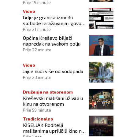
manipulacije ne osporavaju
Prije 19 minute
zahtjeve Hrvata
Video
Gdje je granica između
slobode izražavanja i govora
mržnje?
Prije 21 minute
Općina Kreševo bilježi
napredak na svakom polju
Prije 22 minute
Video
Jajce nudi više od vodopada
Prije 23 minute
Druženja na otvorenom
Kreševski mališani uživali u
kinu na otvorenom
Prije 59 minute
Tradicionalno
KISELJAK Roditelji
mališanima upriličili kino na
otvorenom
Prije 1 sat