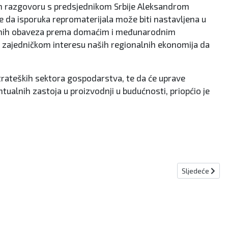
ktnom razgovoru s predsjednikom Srbije Aleksandrom
e da isporuka repromaterijala može biti nastavljena u
vornih obaveza prema domaćim i međunarodnim
u zajedničkom interesu naših regionalnih ekonomija da
trateških sektora gospodarstva, te da će uprave
tualnih zastoja u proizvodnji u budućnosti, priopćio je
Sljedeći člana
Sljedeće