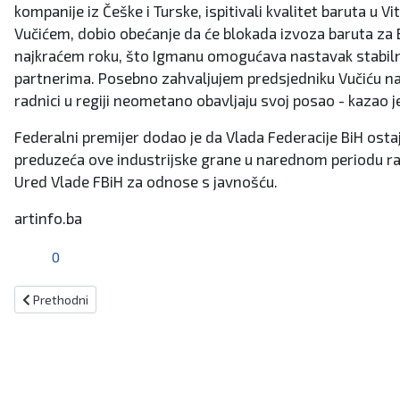
kompanije iz Češke i Turske, ispitivali kvalitet baruta u
Vučićem, dobio obećanje da će blokada izvoza baruta za B
najkraćem roku, što Igmanu omogućava nastavak stabiln
partnerima. Posebno zahvaljujem predsjedniku Vučiću na
radnici u regiji neometano obavljaju svoj posao - kazao je
Federalni premijer dodao je da Vlada Federacije BiH ost
preduzeća ove industrijske grane u narednom periodu radit
Ured Vlade FBiH za odnose s javnošću.
artinfo.ba
0
Prethodni članak: Neaktivnost ima svoju cijenu, BiH riskira gubitak
Prethodni