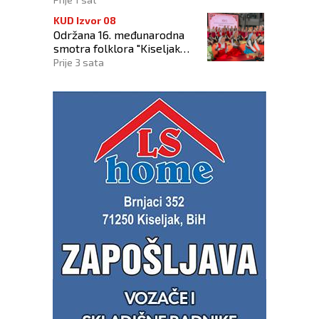
KUD Izvor 08
Održana 16. međunarodna
smotra folklora "Kiseljak
2026"
Prije 3 sata