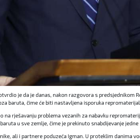
otvrdio je da je danas, nakon razgovora s predsjednikom R
voza baruta, čime će biti nastavljena isporuka repromaterija
ovao na rješavanju problema vezanih za nabavku repromater
 baruta u sve zemlje, čime je prekinuto snabdijevanje jedne
nike, ali i partnere poduzeća Igman. U proteklim danima vodil