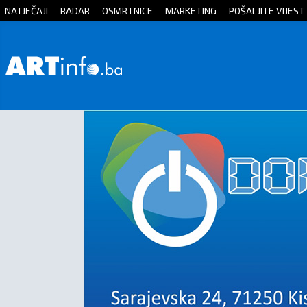
NATJEČAJI
RADAR
OSMRTNICE
MARKETING
POŠALJITE VIJEST
Početna
Vijesti
Sport
Kultura
Crna
kronika
Politika
Zanimljivosti