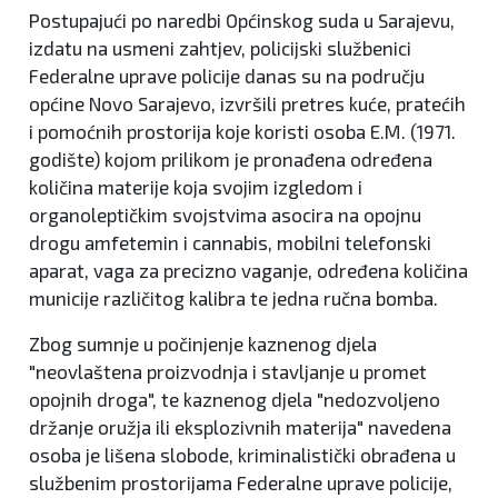
Postupajući po naredbi Općinskog suda u Sarajevu,
izdatu na usmeni zahtjev, policijski službenici
Federalne uprave policije danas su na području
općine Novo Sarajevo, izvršili pretres kuće, pratećih
i pomoćnih prostorija koje koristi osoba E.M. (1971.
godište) kojom prilikom je pronađena određena
količina materije koja svojim izgledom i
organoleptičkim svojstvima asocira na opojnu
drogu amfetemin i cannabis, mobilni telefonski
aparat, vaga za precizno vaganje, određena količina
municije različitog kalibra te jedna ručna bomba.
Zbog sumnje u počinjenje kaznenog djela
"neovlaštena proizvodnja i stavljanje u promet
opojnih droga", te kaznenog djela "nedozvoljeno
držanje oružja ili eksplozivnih materija" navedena
osoba je lišena slobode, kriminalistički obrađena u
službenim prostorijama Federalne uprave policije,