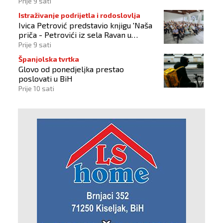
Prije 9 sati
Istraživanje podrijetla i rodoslovlja
Ivica Petrović predstavio knjigu 'Naša
priča - Petrovići iz sela Ravan u
Busovači'
Prije 9 sati
Španjolska tvrtka
Glovo od ponedjeljka prestao
poslovati u BiH
Prije 10 sati