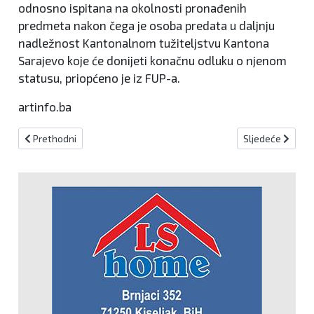
odnosno ispitana na okolnosti pronađenih
predmeta nakon čega je osoba predata u daljnju
nadležnost Kantonalnom tužiteljstvu Kantona
Sarajevo koje će donijeti konačnu odluku o njenom
statusu, priopćeno je iz FUP-a.
artinfo.ba
Prethodni članak: Planirana gradnja Islamskog centra u Brestov
Sljedeći članak:
Prethodni
Sljedeće