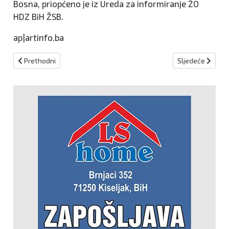
Bosna, priopćeno je iz Ureda za informiranje ŽO
HDZ BiH ŽSB.
ap|artinfo.ba
Prethodni članak: Brza cesta Lašva - Donji Vakuf gradit će se put
Sljedeći članak
Prethodni
Sljedeće