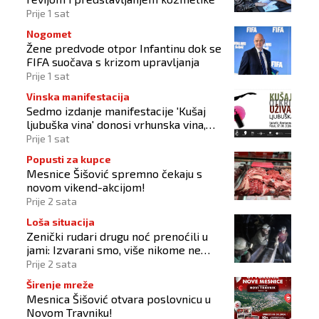
Prije 1 sat
Nogomet
Žene predvode otpor Infantinu dok se
FIFA suočava s krizom upravljanja
Prije 1 sat
Vinska manifestacija
Sedmo izdanje manifestacije 'Kušaj
ljubuška vina' donosi vrhunska vina,
gastronomiju i glazbu
Prije 1 sat
Popusti za kupce
Mesnice Šišović spremno čekaju s
novom vikend-akcijom!
Prije 2 sata
Loša situacija
Zenički rudari drugu noć prenoćili u
jami: Izvarani smo, više nikome ne
vjerujemo
Prije 2 sata
Širenje mreže
Mesnica Šišović otvara poslovnicu u
Novom Travniku!