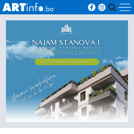
Početna
Vijesti
Sport
Kultura
Crna
kronika
Politika
Zanimljivosti