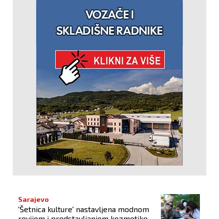
Sarajevo
'Šetnica kulture' nastavljena modnom
revijom i predstavljanjem kozmetike