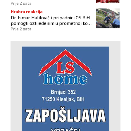
Prije 2 sata
Hrabra reakcija
Dr. Ismar Halilović i pripadnici OS BiH
pomogli ozlijeđenim u prometnoj kod
Busovače!
Prije 2 sata