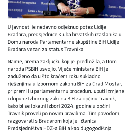
U javnosti je nedavno odjeknuo potez Lidije
Bradara, predsjednice Kluba hrvatskih izaslanika u
Domu naroda Parlamentarne skupštine BiH Lidije
Bradara vezan za status Travnika.
Naime, prema zaključku koji je predložila, a Dom
naroda PSBIH usvojio, Vijeće ministara BiH je
zaduženo da u što kraćem roku sukladno
rješenjima u Izbornom zakonu BiH za Grad Mostar,
pripremi i u parlamentarnu proceduru uputi izmjene
i dopune Izbornog zakona BiH za općinu Travnik,
kako bi se lokalni izbori 2024. godine u općini
Travnik proveli po novim pravilima. Tim povodom,
razgovarali s Bradarom koja je i članica
Predsjedništva HDZ-a BiH a kao dugogodišnja