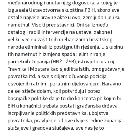
međunarodnog i unutarnjeg dogovora, a kojeg je
izglasala Ustavotvorna skupština FBiH, skoro sve
ostale najviše pravne akte u ovoj zemlji donijeli su,
nametnuli Visoki predstavnici. Oni su između
ostalog i radili intervencije na ustave, zakone i
veliku većinu zaštitnih mehanizama hrvatskog
naroda eliminirali iz postignutih rješenja. U skupinu
tih nametnutih izmjena spada i eliminiranje
paritetnih županija (HNŽ i ŽSB), istovjetni ustroj
Travnika i Mostara kao sjedišta istih, omogućavanje
povratka itd. a sve s ciljem očuvanja pozicija
osvojenih ratnim i poratnim djelovanjem. Naravno
da se stječe dojam, koji potvrđuju i potezi
bošnjačke politike da je to dio koncepta po kojim bi
BiH u konačnici trebala postati građanska država.
Iscrpljivanje političkih predstavnika, ubojstva
povratnika, pravljenje od ove dvije sredine županija
slučajeve i gradova slučajeva, sve nas je to