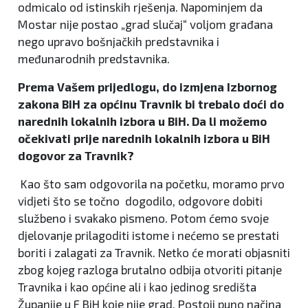
odmicalo od istinskih rješenja. Napominjem da
Mostar nije postao „grad slučaj“ voljom građana
nego upravo bošnjačkih predstavnika i
međunarodnih predstavnika.
Prema Vašem prijedlogu, do izmjena Izbornog
zakona BiH za općinu Travnik bi trebalo doći do
narednih lokalnih izbora u BiH. Da li možemo
očekivati prije narednih lokalnih izbora u BiH
dogovor za Travnik?
Kao što sam odgovorila na početku, moramo prvo
vidjeti što se točno dogodilo, odgovore dobiti
službeno i svakako pismeno. Potom ćemo svoje
djelovanje prilagoditi istome i nećemo se prestati
boriti i zalagati za Travnik. Netko će morati objasniti
zbog kojeg razloga brutalno odbija otvoriti pitanje
Travnika i kao općine ali i kao jedinog središta
Županije u F BiH koje nije grad. Postoji puno načina