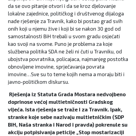
da se ovo pitanje otvori i da se kroz djelovanje
lokalne zajednice, političkog i društvenog dijaloga
nađe rješenje za Travnik, kako bi postao grad svih
onih koji u njemu žive i koji bi se nakon 30 god od
samostalnosti BiH trebali u svom gradu osjećati
kao svoji na svome. Puno je problema za koje
službena politika SDA ne želi ni čuti u Travniku, od
ubojstva povratnika, policajaca, najmanjeg postotka
obnovljene imovine, sprječavanja povrata
imovine…Sve su to teme kojih nema a moraju biti i
javno-političkom diskursu.
Rješenja iz Statuta Grada Mostara nedvojbeno
doprinose većoj multietničnosti Gradskog
vijeća. Ista rješenja se traže i za Travnik. Ipak,
stranke koje sebe nazivaju multietničkim (SDP
BiH, Naša stranka i Narod i pravda) pokrenule su
akciju potpisivanja peticije „Stop mostarizaciji