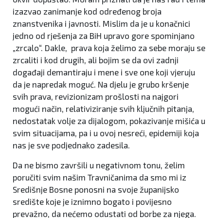
izazvao zanimanje kod određenog broja
znanstvenika i javnosti. Mislim da je u konačnici
jedno od rješenja za BiH upravo gore spominjano
„zrcalo“. Dakle, prava koja želimo za sebe moraju se
zrcaliti i kod drugih, ali bojim se da ovi zadnji
događaji demantiraju i mene i sve one koji vjeruju
da je napredak moguć. Na djelu je grubo kršenje
svih prava, revizionizam prošlosti na najgori
mogući način, relativiziranje svih ključnih pitanja,
nedostatak volje za dijalogom, pokazivanje mišića u
svim situacijama, pa i u ovoj nesreći, epidemiji koja
nas je sve podjednako zadesila.
Da ne bismo završili u negativnom tonu, želim
poručiti svim našim Travničanima da smo mi iz
Središnje Bosne ponosni na svoje županijsko
središte koje je iznimno bogato i povijesno
prevažno, da nećemo odustati od borbe za njega.