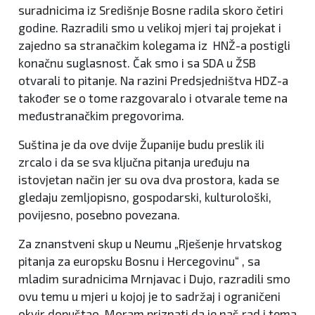
suradnicima iz Središnje Bosne radila skoro četiri
godine. Razradili smo u velikoj mjeri taj projekat i
zajedno sa stranačkim kolegama iz HNŽ-a postigli
konačnu suglasnost. Čak smo i sa SDA u ŽSB
otvarali to pitanje. Na razini Predsjedništva HDZ-a
također se o tome razgovaralo i otvarale teme na
međustranačkim pregovorima.
Suština je da ove dvije Županije budu preslik ili
zrcalo i da se sva ključna pitanja uređuju na
istovjetan način jer su ova dva prostora, kada se
gledaju zemljopisno, gospodarski, kulturološki,
povijesno, posebno povezana.
Za znanstveni skup u Neumu „Rješenje hrvatskog
pitanja za europsku Bosnu i Hercegovinu“ , sa
mladim suradnicima Mrnjavac i Dujo, razradili smo
ovu temu u mjeri u kojoj je to sadržaj i ograničeni
okvir dopuštao. Moram priznati da je naš rad i tema