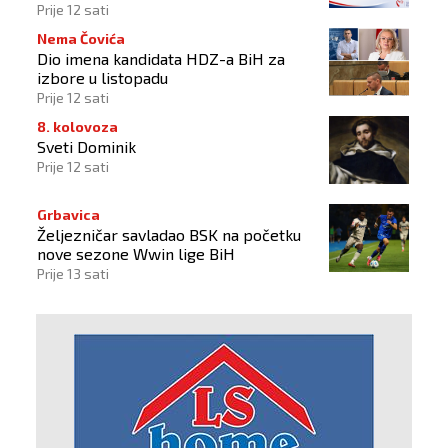
2034.
Prije 12 sati
Nema Čovića
Dio imena kandidata HDZ-a BiH za
izbore u listopadu
Prije 12 sati
8. kolovoza
Sveti Dominik
Prije 12 sati
Grbavica
Željezničar savladao BSK na početku
nove sezone Wwin lige BiH
Prije 13 sati