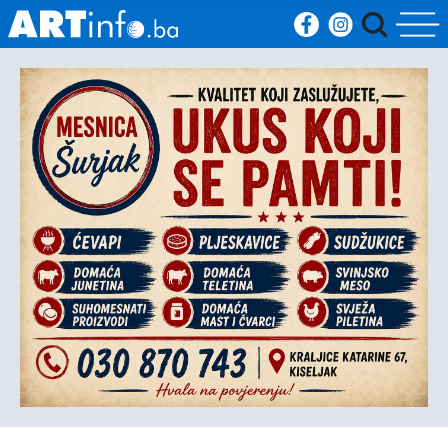
Početna
Vijesti
Sport
Kultura
Crna
kronika
Politika
Zanimljivosti