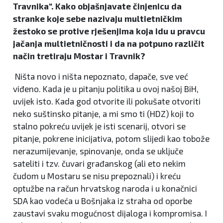
Travnika“. Kako objašnjavate činjenicu da
stranke koje sebe nazivaju multietničkim
žestoko se protive rješenjima koja idu u pravcu
jačanja multietničnosti i da na potpuno različit
način tretiraju Mostar i Travnik?
Ništa novo i ništa nepoznato, dapače, sve već
viđeno. Kada je u pitanju politika u ovoj našoj BiH,
uvijek isto. Kada god otvorite ili pokušate otvoriti
neko suštinsko pitanje, a mi smo ti (HDZ) koji to
stalno pokreću uvijek je isti scenarij, otvori se
pitanje, pokrene inicijativa, potom slijedi kao tobože
nerazumijevanje, spinovanje, onda se uključe
sateliti i tzv. čuvari građanskog (ali eto nekim
čudom u Mostaru se nisu prepoznali) i kreću
optužbe na račun hrvatskog naroda i u konačnici
SDA kao vodeća u Bošnjaka iz straha od oporbe
zaustavi svaku mogućnost dijaloga i kompromisa. I