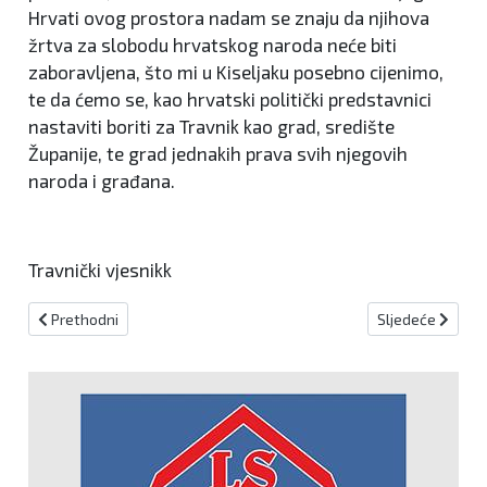
Hrvati ovog prostora nadam se znaju da njihova
žrtva za slobodu hrvatskog naroda neće biti
zaboravljena, što mi u Kiseljaku posebno cijenimo,
te da ćemo se, kao hrvatski politički predstavnici
nastaviti boriti za Travnik kao grad, središte
Županije, te grad jednakih prava svih njegovih
naroda i građana.
Travnički vjesnikk
Prethodni članak: Meni nije problem što Bakir Izetbegović ide na gr
Sljedeći članak
Prethodni
Sljedeće