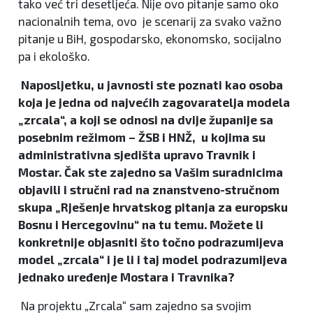
tako već tri desetljeća. Nije ovo pitanje samo oko
nacionalnih tema, ovo je scenarij za svako važno
pitanje u BiH, gospodarsko, ekonomsko, socijalno
pa i ekološko.
Naposljetku, u javnosti ste poznati kao osoba
koja je jedna od najvećih zagovaratelja modela
„zrcala“, a koji se odnosi na dvije županije sa
posebnim režimom – ŽSB i HNŽ, u kojima su
administrativna sjedišta upravo Travnik i
Mostar. Čak ste zajedno sa Vašim suradnicima
objavili i stručni rad na znanstveno-stručnom
skupa „Rješenje hrvatskog pitanja za europsku
Bosnu i Hercegovinu“ na tu temu. Možete li
konkretnije objasniti što točno podrazumijeva
model „zrcala“ i je li i taj model podrazumijeva
jednako uređenje Mostara i Travnika?
Na projektu „Zrcala“ sam zajedno sa svojim