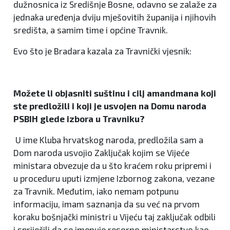
dužnosnica iz Središnje Bosne, odavno se zalaže za
jednaka uređenja dviju mješovitih županija i njihovih
središta, a samim time i općine Travnik.
Evo što je Bradara kazala za Travnički vjesnik:
Možete li objasniti suštinu i cilj amandmana koji
ste predložili i koji je usvojen na Domu naroda
PSBIH glede izbora u Travniku?
U ime Kluba hrvatskog naroda, predložila sam a
Dom naroda usvojio Zaključak kojim se Vijeće
ministara obvezuje da u što kraćem roku pripremi i
u proceduru uputi izmjene Izbornog zakona, vezane
za Travnik. Međutim, iako nemam potpunu
informaciju, imam saznanja da su već na prvom
koraku bošnjački ministri u Vijeću taj zaključak odbili
i spriječili da se imenuje resorno ministarstvo kao