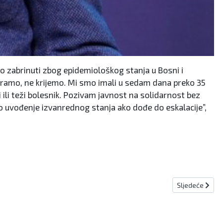
no zabrinuti zbog epidemiološkog stanja u Bosni i
iramo, ne krijemo. Mi smo imali u sedam dana preko 35
ši ili teži bolesnik. Pozivam javnost na solidarnost bez
no uvođenje izvanrednog stanja ako dođe do eskalacije”,
Sljedeći člana
Sljedeće