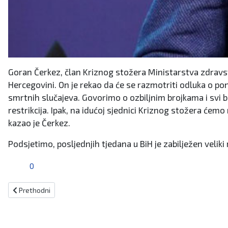
Goran Čerkez, član Kriznog stožera Ministarstva zdravstv
Hercegovini. On je rekao da će se razmotriti odluka o 
smrtnih slučajeva. Govorimo o ozbiljnim brojkama i svi bi 
restrikcija. Ipak, na idućoj sjednici Kriznog stožera će
kazao je Čerkez.
Podsjetimo, posljednjih tjedana u BiH je zabilježen veli
0
Prethodni članak: Bošnjački ministri već sprečavaju provedbu Zaklj
Prethodni