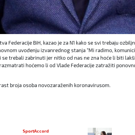
a Federacije BiH, kazao je za N1 kako se svi trebaju ozbilj
ponovnom uvođenju izvanrednog stanja “Mi radimo, komunic
se trebali zabrinuti jer nitko od nas ne zna hoće li biti lak
mo razmatrati hoćemo li od Vlade Federacije zatražiti ponov
ki rast broja osoba novozaraženih koronavirusom.
učka za Travnik, nastavljamo borbu
SportAccord