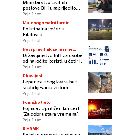
Ministarstvo civilnih
poslova BiH unaprijedilo
sustav registracije sportskih
Prije 1 sat
organizacija
Malonogometni turnir
Polufinalna večer u
Bilalovcu
Prije 1 sat
Novi pravilnik za jasnije
Državljanstvo BiH za osobe
procedure
od naročite koristi: u četiri
godine odobrena 43
Prije 1 sat
zahtjeva
Obavijest
Lepenica zbog kvara bez
snabdijevanja vodom
Prije 1 sat
Fojničko ljeto
Fojnica : Upriličen koncert
"Za dobra stara vremena"
Prije 1 sat
BIHAMK
Pojačan promet i gužve na