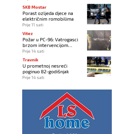
SKB Mostar
Porast ozljeda djece na
električnim romobilima
Prije 11 sati
Vitez
Požar u PC-96: Vatrogasci
brzom intervencijom
spriječili širenje vatre na
Prije 14 sati
okolne objekte
Travnik
U prometnoj nesreći
poginuo 82-godišnjak
Prije 14 sati