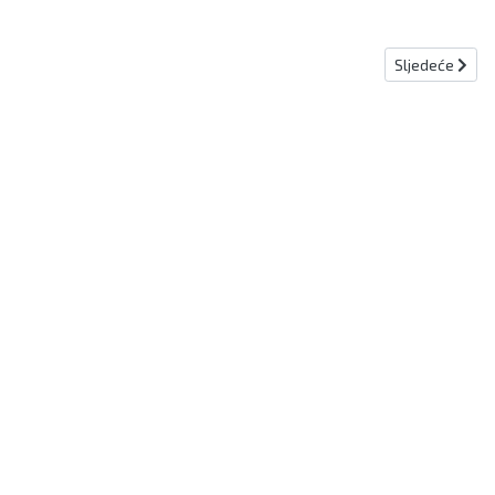
Sljedeći člana
Sljedeće