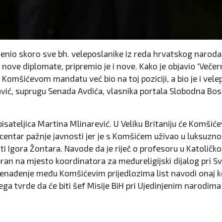
ijenio skoro sve bh. veleposlanike iz reda hrvatskog narod
ove diplomate, pripremio je i nove. Kako je objavio 'Večernj
m Komšićevom mandatu već bio na toj poziciji, a bio je i vele
avić, suprugu Senada Avdića, vlasnika portala Slobodna Bo
ateljica Martina Mlinarević. U Veliku Britaniju će Komšićev s
 centar pažnje javnosti jer je s Komšićem uživao u luksuzn
ti Igora Žontara. Navode da je riječ o profesoru u Katoličko
ran na mjesto koordinatora za međureligijski dijalog pri Svjets
enađenje među Komšićevim prijedlozima list navodi onaj koj
ega tvrde da će biti šef Misije BiH pri Ujedinjenim narodim