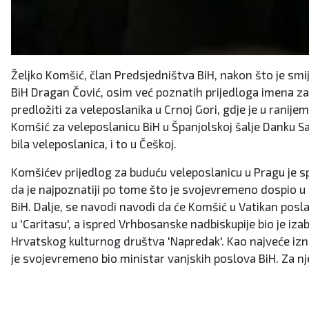
Željko Komšić, član Predsjedništva BiH, nakon što je sm
BiH Dragan Čović, osim već poznatih prijedloga imena za n
predložiti za veleposlanika u Crnoj Gori, gdje je u ranije
Komšić za veleposlanicu BiH u Španjolskoj šalje Danku S
bila veleposlanica, i to u Češkoj.
Komšićev prijedlog za buduću veleposlanicu u Pragu je spis
da je najpoznatiji po tome što je svojevremeno dospio u
BiH. Dalje, se navodi navodi da će Komšić u Vatikan posla
u 'Caritasu', a ispred Vrhbosanske nadbiskupije bio je izab
Hrvatskog kulturnog društva 'Napredak'. Kao najveće izn
je svojevremeno bio ministar vanjskih poslova BiH. Za nj