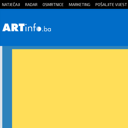
NATJEČAJI
RADAR
OSMRTNICE
MARKETING
POŠALJITE VIJEST
Početna
Vijesti
Sport
Kultura
Crna
kronika
Politika
Zanimljivosti