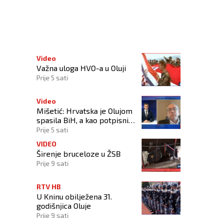
Video
Važna uloga HVO-a u Oluji
Prije 5 sati
Video
Mišetić: Hrvatska je Olujom
spasila BiH, a kao potpisnica
Daytona ima puno pravo
Prije 5 sati
štititi hrvatski narod
VIDEO
Širenje bruceloze u ŽSB
Prije 9 sati
RTV HB
U Kninu obilježena 31.
godišnjica Oluje
Prije 9 sati