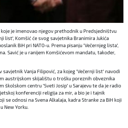
a koje je imenovao njegov prethodnik u Predsjedništvu
i list', Komšić će svog savjetnika Branimira Jukića
poslanik BiH pri NATO-u. Prema pisanju 'Večernjeg lista',
sna. Savić je u ranijem Komšićevom mandatu, također,
avjetnik Vanja Filipović, za kojeg 'Večernji list' navodi
om austrijskom skijalištu o trošku poreznih obveznika
m školskom centru 'Sveti Josip' u Sarajevu te da je radio
koj konferenciji religija za mir, a bio je i tajnik
i se odnosi na Svena Alkalaja, kadra Stranke za BiH koji
a u New Yorku.