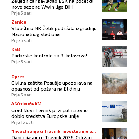
Željezničar savladao BSK na početku
nove sezone Wwin lige BiH
Prije 5 sati
Zenica
Skupština NK Čelik podržala izgradnju
Nacionalnog stadiona
Prije 5 sati
KSB
Radarske kontrole za 8. kolovoza!
Prije 5 sati
Oprez
Civilna zaštita Posušje upozorava na
opasnost od požara na Blidinju
Prije 5 sati
460 tisuća KM
Grad Novi Travnik prvi put izravno
dobio sredstva Europske unije
Prije 15 sati
"Investiranje u Travnik, investiranje u
Dani dijaspore Travnik 2026: Održan
budućnost"