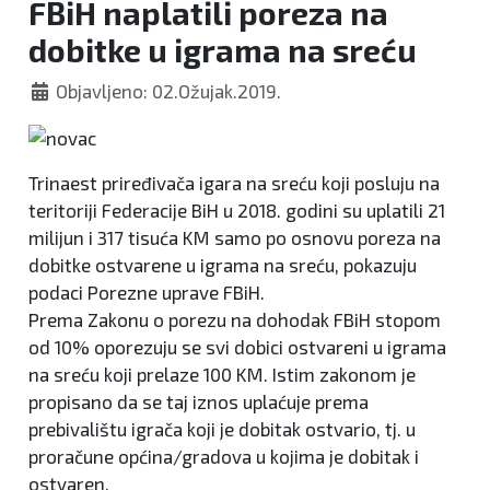
FBiH naplatili poreza na
dobitke u igrama na sreću
Objavljeno: 02.Ožujak.2019.
Trinaest priređivača igara na sreću koji posluju na
teritoriji Federacije BiH u 2018. godini su uplatili 21
milijun i 317 tisuća KM samo po osnovu poreza na
dobitke ostvarene u igrama na sreću, pokazuju
podaci Porezne uprave FBiH.
Prema Zakonu o porezu na dohodak FBiH stopom
od 10% oporezuju se svi dobici ostvareni u igrama
na sreću koji prelaze 100 KM. Istim zakonom je
propisano da se taj iznos uplaćuje prema
prebivalištu igrača koji je dobitak ostvario, tj. u
proračune općina/gradova u kojima je dobitak i
ostvaren.