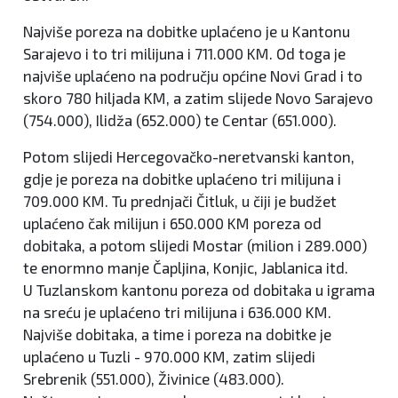
Najviše poreza na dobitke uplaćeno je u Kantonu
Sarajevo i to tri milijuna i 711.000 KM. Od toga je
najviše uplaćeno na području općine Novi Grad i to
skoro 780 hiljada KM, a zatim slijede Novo Sarajevo
(754.000), Ilidža (652.000) te Centar (651.000).
Potom slijedi Hercegovačko-neretvanski kanton,
gdje je poreza na dobitke uplaćeno tri milijuna i
709.000 KM. Tu prednjači Čitluk, u čiji je budžet
uplaćeno čak milijun i 650.000 KM poreza od
dobitaka, a potom slijedi Mostar (milion i 289.000)
te enormno manje Čapljina, Konjic, Jablanica itd.
U Tuzlanskom kantonu poreza od dobitaka u igrama
na sreću je uplaćeno tri milijuna i 636.000 KM.
Najviše dobitaka, a time i poreza na dobitke je
uplaćeno u Tuzli - 970.000 KM, zatim slijedi
Srebrenik (551.000), Živinice (483.000).