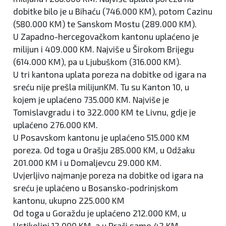
dobitke bilo je u Bihaću (746.000 KM), potom Cazinu
(580.000 KM) te Sanskom Mostu (289.000 KM).
U Zapadno-hercegovačkom kantonu uplaćeno je
milijun i 409.000 KM. Najviše u Širokom Brijegu
(614.000 KM), pa u Ljubuškom (316.000 KM).
U tri kantona uplata poreza na dobitke od igara na
sreću nije prešla milijunKM. Tu su Kanton 10, u
kojem je uplaćeno 735.000 KM. Najviše je
Tomislavgradu i to 322.000 KM te Livnu, gdje je
uplaćeno 276.000 KM.
U Posavskom kantonu je uplaćeno 515.000 KM
poreza. Od toga u Orašju 285.000 KM, u Odžaku
201.000 KM i u Domaljevcu 29.000 KM.
Uvjerljivo najmanje poreza na dobitke od igara na
sreću je uplaćeno u Bosansko-podrinjskom
kantonu, ukupno 225.000 KM
Od toga u Goraždu je uplaćeno 212.000 KM, u
Ustikolini 12.000 KM, a u Prači samo 42 KM.