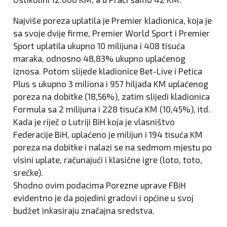
Najviše poreza uplatila je Premier kladionica, koja je
sa svoje dvije firme, Premier World Sport i Premier
Sport uplatila ukupno 10 milijuna i 408 tisuća
maraka, odnosno 48,83% ukupno uplaćenog
iznosa. Potom slijede kladionice Bet-Live i Petica
Plus s ukupno 3 miliona i 957 hiljada KM uplaćenog
poreza na dobitke (18,56%), zatim slijedi kladionica
Formula sa 2 milijuna i 228 tisuća KM (10,45%), itd.
Kada je riječ o Lutriji BiH koja je vlasništvo
Federacije BiH, uplaćeno je milijun i 194 tisuća KM
poreza na dobitke i nalazi se na sedmom mjestu po
visini uplate, računajući i klasične igre (loto, toto,
srećke).
Shodno ovim podacima Porezne uprave FBiH
evidentno je da pojedini gradovi i općine u svoj
budžet inkasiraju značajna sredstva.