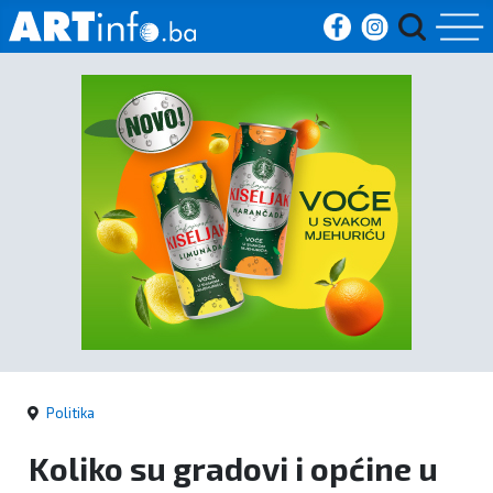
Početna
Vijesti
Sport
Kultura
Crna
kronika
Politika
Politika
Koliko su gradovi i općine u
Zanimljivosti