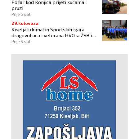
Požar kod Konjica prijeti kućama i
pruzi
Prije 5 sati
29.kolovoza
Kiseljak domaćin Sportskih igara
dragovoljaca i veterana HVO-a ŽSB i
Dana branitelja
Prije 5 sati