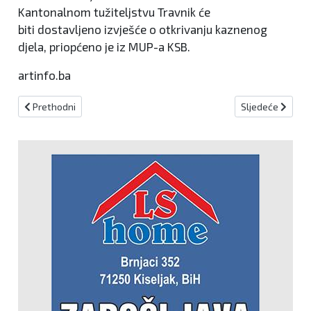
Kantonalnom tužiteljstvu Travnik će
biti dostavljeno izvješće o otkrivanju kaznenog
djela, priopćeno je iz MUP-a KSB.
artinfo.ba
Prethodni članak: Lažne dojave prijetećeg sadržaja u osnovnim šk
Sljedeći članak
Prethodni
Sljedeće