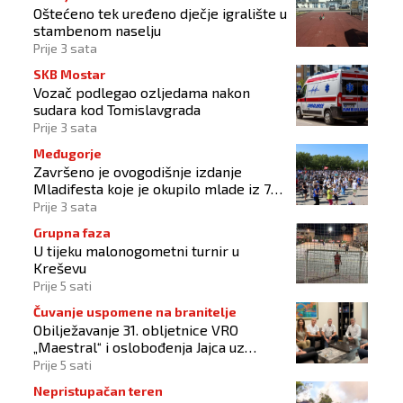
Oštećeno tek uređeno dječje igralište u
stambenom naselju
Prije 3 sata
SKB Mostar
Vozač podlegao ozljedama nakon
sudara kod Tomislavgrada
Prije 3 sata
Međugorje
Završeno je ovogodišnje izdanje
Mladifesta koje je okupilo mlade iz 73
zemlje svijeta
Prije 3 sata
Grupna faza
U tijeku malonogometni turnir u
Kreševu
Prije 5 sati
Čuvanje uspomene na branitelje
Obilježavanje 31. obljetnice VRO
„Maestral“ i oslobođenja Jajca uz
pokroviteljstvo HNS-a BiH
Prije 5 sati
Nepristupačan teren