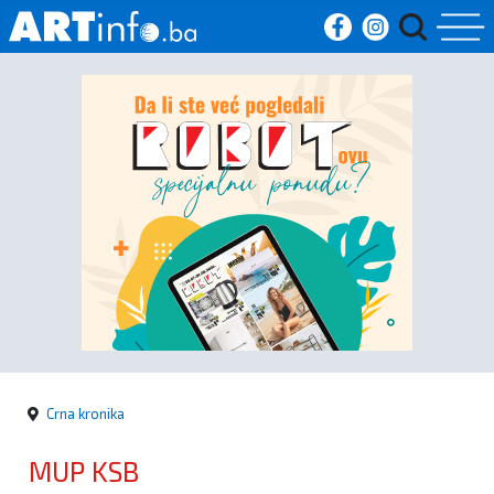
Početna
Vijesti
Sport
Kultura
Crna
kronika
Crna kronika
Politika
MUP KSB
Zanimljivosti