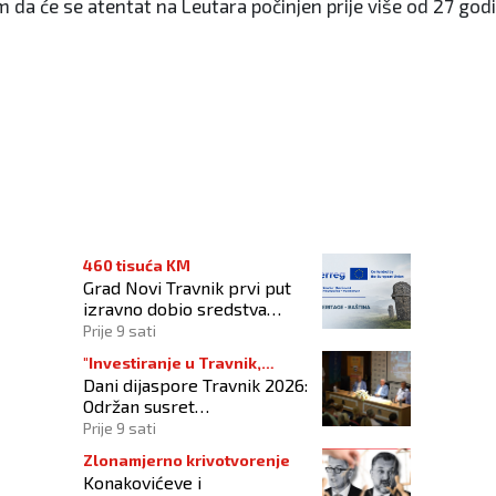
 će se atentat na Leutara počinjen prije više od 27 godina
 novac!
460 tisuća KM
Grad Novi Travnik prvi put
izravno dobio sredstva
Europske unije
Prije 9 sati
"Investiranje u Travnik,
Dani dijaspore Travnik 2026:
investiranje u budućnost"
Održan susret
gospodarstvenika
Prije 9 sati
Zlonamjerno krivotvorenje
Konakovićeve i