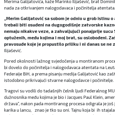
Merima Galijatovića, kaže Marinko Ilijašević, brat Domin
nada za otkrivanjem nalogodavaca i počinitelja atentata
„Merim Galijatović sa sobom je odnio u grob istinu o
trebali biti osuđeni na dugogodišnje zatvorske kazne
nemaju nikakve veze, a zahvaljujući ponajprije sucu S
optuženih, među kojima i moj brat, su oslobođeni. Zaš
pravosuđe koje je propustilo priliku i ni danas se ne 
Ilijašević.
Pored okolnosti lažnog svjedočenja u montiranom procesu
bi dovelo do počinitelja i nalogodavaca atentata na Leut
Federaije BiH, a prema pisanju medija Galijatović kao zašti
istodobno prikrivajući stvarne nalogodavce i počinitelje.
Tragovi su vodili do tadašnjih čelnik ljudi Federalnog M
dužnosnika među kojima je bio i Jacques Paul Klein, ameri
država“, nakon pada montiranog procesa odigrala je još je
karika u lancu, znao je tko su oni. Tajnu koja bi ih sta