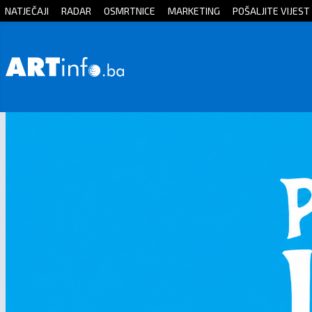
NATJEČAJI
RADAR
OSMRTNICE
MARKETING
POŠALJITE VIJEST
Početna
Vijesti
Sport
Kultura
Crna
kronika
Politika
Zanimljivosti