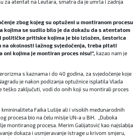
u za atentat na Leutara, smatra da je umrla i zadnja
jedočenje zbog kojeg su optuženi u montiranom procesu
ma kojima se sudilo bilo je da dokažu da s atentatom
političke pritiske kojima je bio izložen, šestorica
n na okolnosti lažnog svjedočenja, treba pitati
a oni kojima je montiran proces nisu!“,
kazao nam je
terorizma s kaznama i do 40 godina, za svjedočenje koje
Nagradu je nakon podizanja optužnice isplatila Vlada
e teško zaključuti, vodi do onih koji su montirali proces
kmininaliteta Faika Lušije ali i visokih međunarodnih
nog procesa bio na čelu misije UN-a u BiH. „Duboka
elje montiranog procesa. Merim Galijatović kao najslabija
rivanje dokaza i usmjeravanje istrage u krivom smjeru,