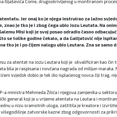
ika Ilijaševića Come, drugookrivljenog u montiranom proces
.
 atentatu. Jer onaj ko je njega instruirao za lažno sv
, znao je tko je i zbog čega ubio Jozu Leutata. Na oni
alemu Misi koji je svoj posao odradio časno odbacujući 
to se tolike godine čekalo, a da Galijatović nije ispita
zna tko je i po čijem nalogu ubio Leutara. Zna se samo d
 za atentat na Jozu Leutara koji je okvalificiran kao čin 
ata bila je raspisana i novčana nagrada od milijun maraka. 
ćeni svjedok dobio je tek dio isplaćenog novca čiji trag, nij
UP-a ministra Mehmeda Žilića i njegova zamjenika u sektoru 
čki general koji je u vrijeme atentata na Leutara i montira
dnu u nizu sramotnih uloga, zaštitila je kreatore i izvršit
jala višegodišnje zatvorske kazne zbog odgovornosti za prik