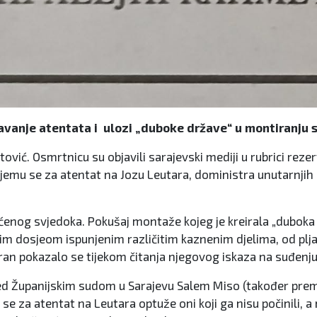
tljavanje atentata i ulozi „duboke države“ u montiranj
vić. Osmrtnicu su objavili sarajevski mediji u rubrici reze
mu se za atentat na Jozu Leutara, doministra unutarnjih p
ićenog svjedoka. Pokušaj montaže kojeg je kreirala „duboka
nim dosjeom ispunjenim različitim kaznenim djelima, od pljač
ran pokazalo se tijekom čitanja njegovog iskaza na suđenju,
ed Županijskim sudom u Sarajevu Salem Miso (također prem
e za atentat na Leutara optuže oni koji ga nisu počinili, a 