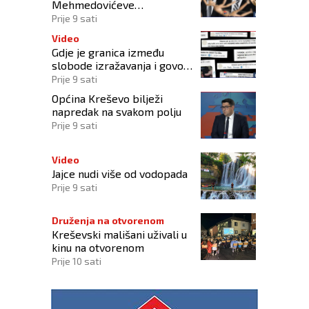
Mehmedovićeve
manipulacije ne osporavaju
Prije 9 sati
zahtjeve Hrvata
Video
Gdje je granica između
slobode izražavanja i govora
mržnje?
Prije 9 sati
Općina Kreševo bilježi
napredak na svakom polju
Prije 9 sati
Video
Jajce nudi više od vodopada
Prije 9 sati
Druženja na otvorenom
Kreševski mališani uživali u
kinu na otvorenom
Prije 10 sati