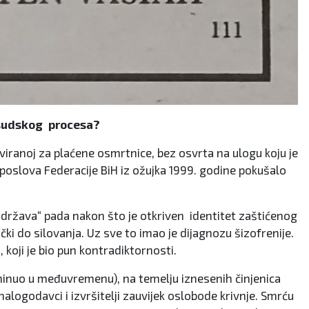
u sudskog procesa?
rviranoj za plaćene osmrtnice, bez osvrta na ulogu koju je
oslova Federacije BiH iz ožujka 1999. godine pokušalo
 država“ pada nakon što je otkriven identitet zaštićenog
ki do silovanja. Uz sve to imao je dijagnozu šizofrenije.
 koji je bio pun kontradiktornosti.
inuo u međuvremenu), na temelju iznesenih činjenica
nalogodavci i izvršitelji zauvijek oslobode krivnje. Smrću