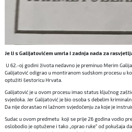
Je li s Galijatovićem umrla i zadnja nada za rasvje
U 62.-oj godini života nedavno je preminuo Merim Galijato
Galijatović odigrao u montiranom sudskom procesu u koje
optužiti šestoricu Hrvata.
Galijatović je u ovom procesu imao status ključnog zašt
svjedoka. Jer Galijatović je bio osoba s debelim kriminal
Da nije dorastao ni lažnom svjedočenju za koje je instrui
Sudac u ovom predmetu koji se prije 26 godina vodio pr
oslobodio je optužene i tako „oprao ruke“ od pokušaja da s