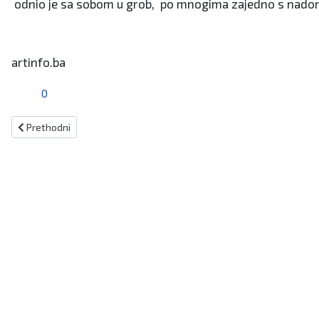
odnio je sa sobom u grob, po mnogima zajedno s nadom da
artinfo.ba
0
Prethodni članak: Travničanin (33) provalio u crkvu u Vitezu i ukrao
Prethodni