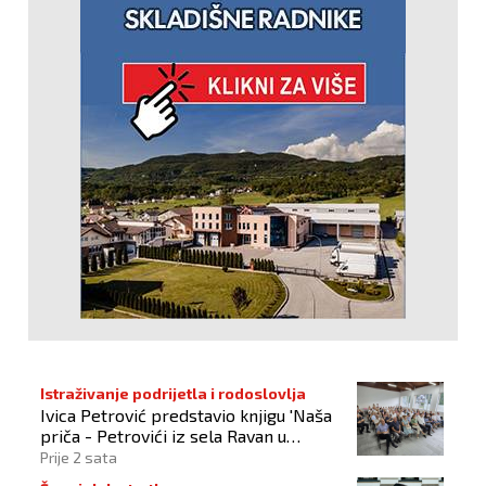
Istraživanje podrijetla i rodoslovlja
Ivica Petrović predstavio knjigu 'Naša
priča - Petrovići iz sela Ravan u
Busovači'
Prije 2 sata