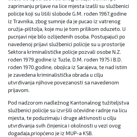
zaprimanju prijave na lice mjesta izašli su službenici
policije koji su lišili slobode G.M. rođen 1967.godine
iz Travnika, zbog sumnje da je pucao iz vatrenog
oružja-pištolja, koje mu je tom prilikom oduzeto. U
pucnjavi nije bilo ozlijeđenih osoba. Postupajući po
navedenoj prijavi službenici policije su u prostorije
Sektora kriminalističke policje pozvali osobe N.Z.
rođen 1979.godine iz Tuzle, D.M. rođen 1975 i B.D.
rođen 1970.godine, obojica iz Sarajeva, te nad istim
je zavedena kriminalistička obrada u cilju
utvrđivanja njihove povezanosti sa navedenom
prijavom.
Pod nadzorom nadležnog Kantonalnog tužiteljstva
službenici policije su izvršili očevidne radnje na licu
mjesta, te poduzimaju i druge aktivnosti u cilju
utvrđivanja svih činjenica i okolnosti u vezi ovog
događaja,priopćeno je iz MUP-a KSB.