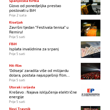
Španjolska tvrtka
Glovo od ponedjeljka prestao
poslovati u BiH
Prije 2 sata
Kiseljak
Završni tjedan "Festivala tenisa" u
Remiru!
Prije 5 sati
FBiH
Isplata invalidnina za srpanj
Prije 5 sati
Hit-film
'Odiseja' zaradila više od milijardu
dolara, postala najuspješniji film
Christophera Nolana
Prije 5 sati
Utorak i srijeda
Kreševo : Najava isključenja električne
energije
Prije 5 sati
Novi Travnik