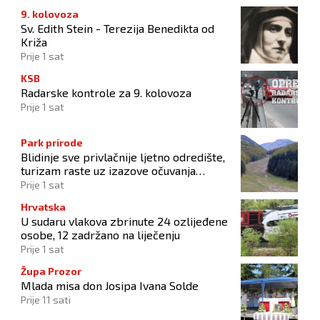
9. kolovoza
Sv. Edith Stein - Terezija Benedikta od
Križa
Prije 1 sat
KSB
Radarske kontrole za 9. kolovoza
Prije 1 sat
Park prirode
Blidinje sve privlačnije ljetno odredište,
turizam raste uz izazove očuvanja
prirode
Prije 1 sat
Hrvatska
U sudaru vlakova zbrinute 24 ozlijeđene
osobe, 12 zadržano na liječenju
Prije 1 sat
Župa Prozor
Mlada misa don Josipa Ivana Solde
Prije 11 sati