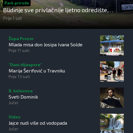
Park prirode
Blidinje sve privlačnije ljetno odredište,
turizam raste uz izazove očuvanja prirode
Prije 1 sat
Župa Prozor
Mlada misa don Josipa Ivana Solde
Prije 11 sati
"Dani dijaspore"
Marija Šerifović u Travniku
Prije 13 sati
8. kolovoza
Sveti Dominik
Jučer
Video
Jajce nudi više od vodopada
Jučer