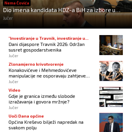
Nema Čovića
Dio imena kandidata HDZ-a BiH za izbore u
listopadu
Jučer
"Investiranje u Travnik, investiranje u
Dani dijaspore Travnik 2026: Održan
budućnost"
susret gospodarstvenika
Jučer
Zlonamjerno krivotvorenje
Konakovićeve i Mehmedovićeve
manipulacije ne osporavaju zahtjeve
Hrvata
Jučer
Video
Gdje je granica između slobode
izražavanja i govora mržnje?
Jučer
Uoči Dana općine
Općina Kreševo bilježi napredak na
svakom polju