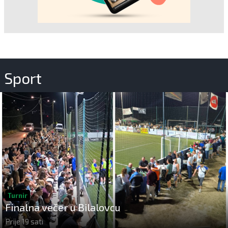
Sport
Turnir
Finalna večer u Bilalovcu
Prije 19 sati