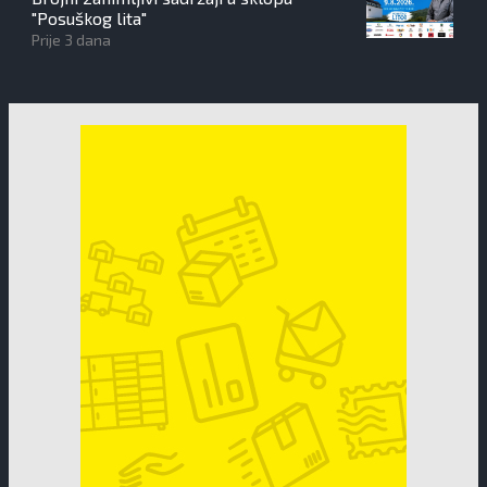
"Posuškog lita"
Prije 3 dana