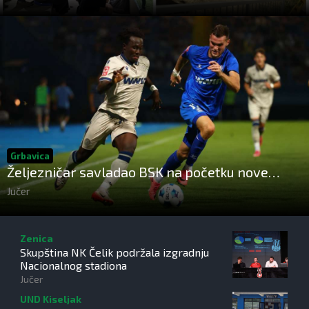
Grbavica
Željezničar savladao BSK na početku nove
sezone Wwin lige BiH
Jučer
Zenica
Skupština NK Čelik podržala izgradnju
Nacionalnog stadiona
Jučer
UND Kiseljak