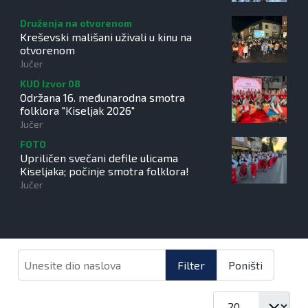
Druženja na otvorenom
Kreševski mališani uživali u kinu na
otvorenom
Jučer
KUD Izvor 08
Održana 16. međunarodna smotra
folklora "Kiseljak 2026"
Jučer
FOTO
Upriličen svečani defile ulicama
Kiseljaka; počinje smotra folklora!
Jučer
Unesite dio naslova
Filter
Poništi
Prikaz #