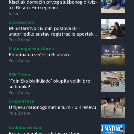
Kiseljak domaćin prvog službenog dKviz-
a u Bosni i Hercegovini
Jučer
SportAccord
Ministarstvo civilnih poslova BiH
unaprijedilo sustav registracije sportskih
organizacija
Prije 2 dana
Malonogometni turnir
Polufinalna večer u Bilalovcu
Prije 2 dana
BBK Triton
"Fojnička biciklijada" okupila veliki broj
sudionika!
Prije 2 dana
Grupna faza
U tijeku malonogometni turnir u Kreševu
Prije 2 dana
Nadolazeći dani
Brojni zanimljivi sadržaji u sklopu