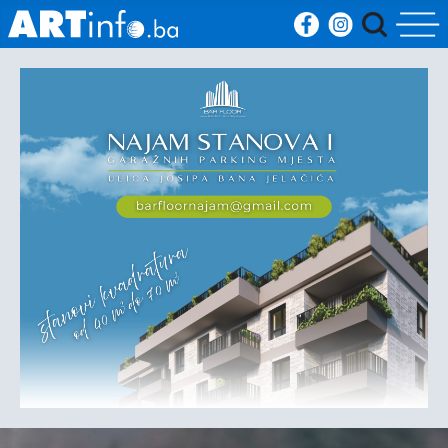
Početna
Vijesti
Sport
Kultura
Crna
kronika
Politika
Zanimljivosti