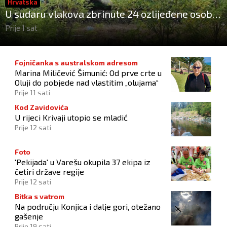
Hrvatska
U sudaru vlakova zbrinute 24 ozlijeđene osobe,
12 zadržano na liječenju
Prije 1 sat
Fojničanka s australskom adresom
Marina Miličević Šimunić: Od prve crte u
Oluji do pobjede nad vlastitim „olujama“
Prije 11 sati
Kod Zavidovića
U rijeci Krivaji utopio se mladić
Prije 12 sati
Foto
'Pekijada' u Varešu okupila 37 ekipa iz
četiri države regije
Prije 12 sati
Bitka s vatrom
Na području Konjica i dalje gori, otežano
gašenje
Prije 19 sati