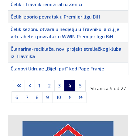
Čelik i Travnik remizirali u Zenici
Čelik izborio povratak u Premijer ligu BiH
Čelik sezonu otvara u nedjelju u Travniku, a cilj je
vrh tabele i povratak u WWIN Premijer ligu BiH
Članarina-reciklaža, novi projekt streljačkog kluba
iz Travnika
Članovi Udruge „Bijeli put“ kod Pape Franje
1
2
3
4
5
Stranica 4 od 27
6
7
8
9
10