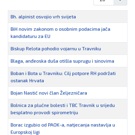
Naziv
Bh. alpinist osvojio vrh svijeta
BiH novim zakonom o osobnim podacima jača
kandidaturu za EU
Biskup Relota pohodio vojarnu u Travniku
Blaga, anđeoska duša otišla suprugu i sinovima
Boban i Bota u Travniku: Cilj potpore RH podržati
ostanak Hrvata
Bojan Nastić novi član Željezničara
Bolnica za plućne bolesti i TBC Travnik u srijedu
besplatno provodi spirometriju
Borac izgubio od PAOK-a, natjecanja nastavlja u
Europskoj ligi