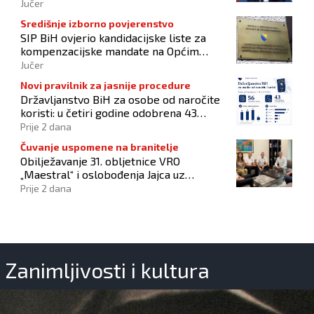
Jučer
Središnje izborno povjerenstvo
SIP BiH ovjerio kandidacijske liste za
kompenzacijske mandate na Općim
izborima 2026
Jučer
Novi pravilnik za jasnije procedure
Državljanstvo BiH za osobe od naročite
koristi: u četiri godine odobrena 43
zahtjeva
Prije 2 dana
Čuvanje uspomene na branitelje
Obilježavanje 31. obljetnice VRO
„Maestral“ i oslobođenja Jajca uz
pokroviteljstvo HNS-a BiH
Prije 2 dana
Zanimljivosti i kultura