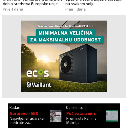
dobio sredstva Europske unije
na svakom polju
Prije 1 dana
Prije 1 dana
Radari
Osmrtnice
Sarajevo i SBK
Počivala u miru
Najavljene radarske
Preminula Rahima
kontrole za
Makelja
27.10.2024.