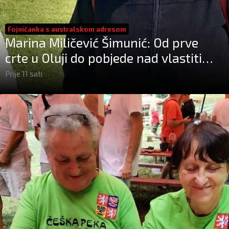
Fojničanka s australskom adresom
Marina Miličević Šimunić: Od prve
crte u Oluji do pobjede nad vlastitim
„olujama“
Prije 11 sati