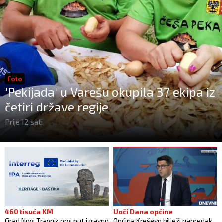
Foto
'Pekijada' u Varešu okupila 37 ekipa iz
četiri države regije
Prije 12 sati
460 tisuća KM
Uoči Dana općine
Grad Novi Travnik prvi put izravno
Općina Kreševo bilježi napredak