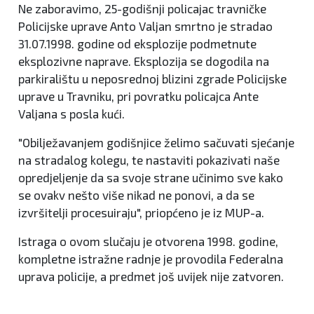
Ne zaboravimo, 25-godišnji policajac travničke
Policijske uprave Anto Valjan smrtno je stradao
31.07.1998. godine od eksplozije podmetnute
eksplozivne naprave. Eksplozija se dogodila na
parkiralištu u neposrednoj blizini zgrade Policijske
uprave u Travniku, pri povratku policajca Ante
Valjana s posla kući.
"Obilježavanjem godišnjice želimo sačuvati sjećanje
na stradalog kolegu, te nastaviti pokazivati naše
opredjeljenje da sa svoje strane učinimo sve kako
se ovakv nešto više nikad ne ponovi, a da se
izvršitelji procesuiraju", priopćeno je iz MUP-a.
Istraga o ovom slučaju je otvorena 1998. godine,
kompletne istražne radnje je provodila Federalna
uprava policije, a predmet još uvijek nije zatvoren.