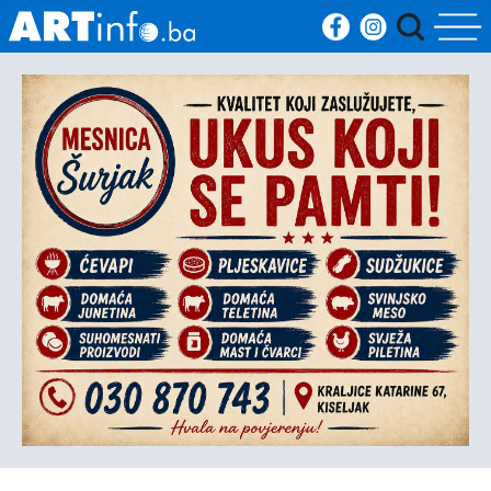
Početna
Vijesti
Sport
Kultura
Crna
kronika
Politika
Zanimljivosti