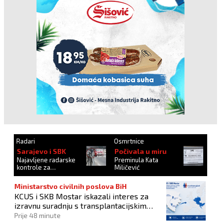
Radari
Osmrtnice
Sarajevo i SBK
Počivala u miru
Najavljene radarske
Preminula Kata
kontrole za
Miličević
27.10.2024.
Ministarstvo civilnih poslova BiH
KCUS i SKB Mostar iskazali interes za
izravnu suradnju s transplantacijskim
centrima članica Eurotransplanta
Prije 48 minute