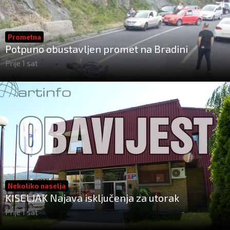
Prometna
Potpuno obustavljen promet na Bradini
Prije 1 sat
Nekoliko naselja
KISELJAK Najava isključenja za utorak
Prije 1 sat