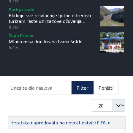
Jučer
Park prirode
Blidinje sve privlačnije ljetno odredište,
turizam raste uz izazove očuvanja
prirode
Jučer
Župa Prozor
Mlada misa don Josipa Ivana Solde
Jučer
Unesite dio naslova
Filter
Poništi
Prikaz #
Naziv
Hrvatska napredovala na novoj ljestvici FIFA-e