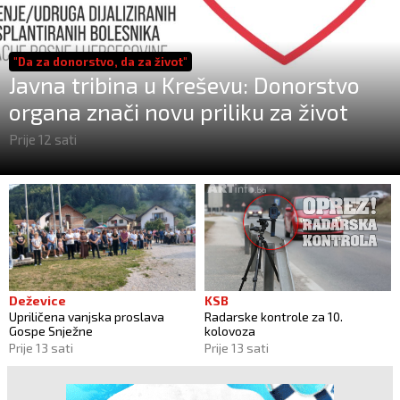
"Da za donorstvo, da za život"
Javna tribina u Kreševu: Donorstvo
organa znači novu priliku za život
Prije 12 sati
Deževice
KSB
Upriličena vanjska proslava
Radarske kontrole za 10.
Gospe Snježne
kolovoza
Prije 13 sati
Prije 13 sati