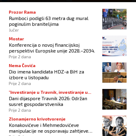
Prozor Rama
Rumboci podigli 63 metra dug mural
poginulim braniteljima
Jučer
Mostar
Konferencija o novoj financijskoj
perspektivi Europske unije 2028.–2034.
Prije 2 dana
Nema Čovića
Dio imena kandidata HDZ-a BiH za
izbore u listopadu
Prije 2 dana
"Investiranje u Travnik, investiranje u
Dani dijaspore Travnik 2026: Održan
budućnost"
susret gospodarstvenika
Prije 2 dana
Zlonamjerno krivotvorenje
Konakovićeve i Mehmedovićeve
manipulacije ne osporavaju zahtjeve