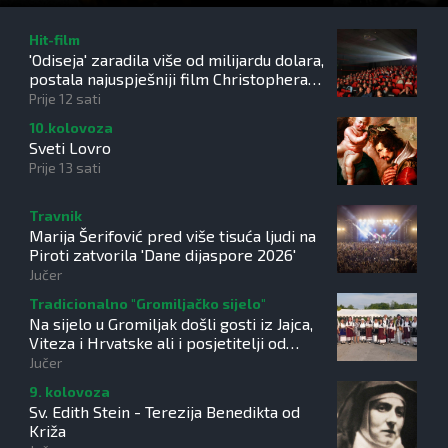
Hit-film
'Odiseja' zaradila više od milijardu dolara,
postala najuspješniji film Christophera
Nolana
Prije 12 sati
10.kolovoza
Sveti Lovro
Prije 13 sati
Travnik
Marija Šerifović pred više tisuća ljudi na
Piroti zatvorila 'Dane dijaspore 2026'
Jučer
Tradicionalno "Gromiljačko sijelo"
Na sijelo u Gromiljak došli gosti iz Jajca,
Viteza i Hrvatske ali i posjetitelji od
Austrije do Australije
Jučer
9. kolovoza
Sv. Edith Stein - Terezija Benedikta od
Križa