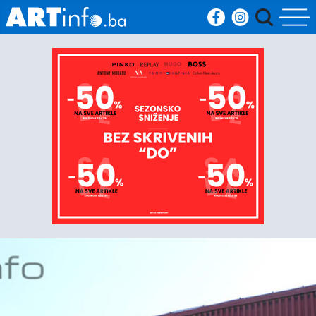
Početna
Vijesti
Sport
Kultura
Crna
kronika
Politika
Zanimljivosti