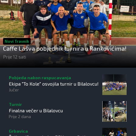
Novi Travnik
Caffe Lašva pobjednik turnira u Rankovićima!
Prije 12 sati
Pobjeda nakon raspucavanja
Ekipa "To Kole" osvojila turnir u Bilalovcu!
Jučer
Turnir
Finalna večer u Bilalovcu
Prije 2 dana
Grbavica