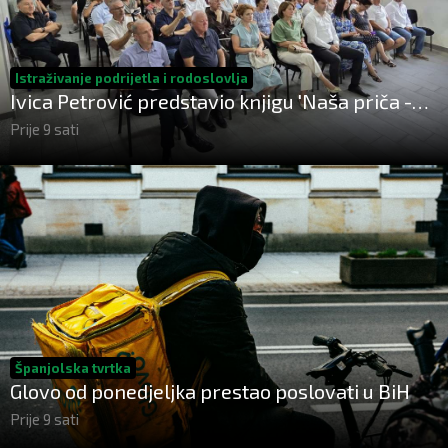
Istraživanje podrijetla i rodoslovlja
Ivica Petrović predstavio knjigu 'Naša priča -
Petrovići iz sela Ravan u Busovači'
Prije 9 sati
Španjolska tvrtka
Glovo od ponedjeljka prestao poslovati u BiH
Prije 9 sati