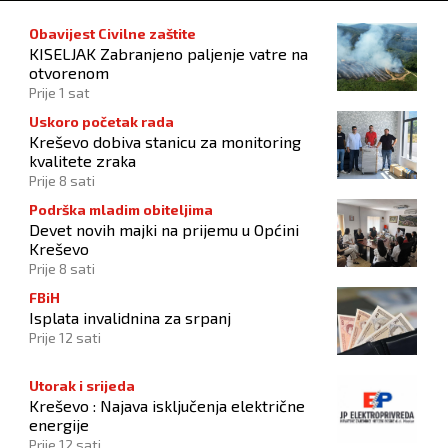
Obavijest Civilne zaštite
KISELJAK Zabranjeno paljenje vatre na
otvorenom
Prije 1 sat
Uskoro početak rada
Kreševo dobiva stanicu za monitoring
kvalitete zraka
Prije 8 sati
Podrška mladim obiteljima
Devet novih majki na prijemu u Općini
Kreševo
Prije 8 sati
FBiH
Isplata invalidnina za srpanj
Prije 12 sati
Utorak i srijeda
Kreševo : Najava isključenja električne
energije
Prije 12 sati