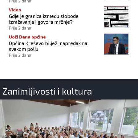
Hrvata
Prije 2 dana
Video
Gdje je granica između slobode
izražavanja i govora mržnje?
Prije 2 dana
Uoči Dana općine
Općina Kreševo bilježi napredak na
svakom polju
Prije 2 dana
Zanimljivosti i kultura