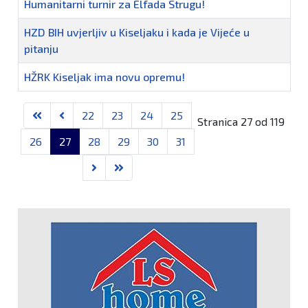
Humanitarni turnir za Elfada Strugu!
HZD BIH uvjerljiv u Kiseljaku i kada je Vijeće u
pitanju
HŽRK Kiseljak ima novu opremu!
22
23
24
25
Stranica 27 od 119
26
27
28
29
30
31