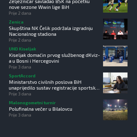
Željezničar savladao BSK na početku
nove sezone Wwin lige BiH
Prije 2 dana
Zenica
Skupština NK Čelik podržala izgradnju
Nacionalnog stadiona
Prije 2 dana
UND Kiseljak
Kiseljak domaćin prvog službenog dKviz-
a u Bosni i Hercegovini
Prije 3 dana
SportAccord
Ministarstvo civilnih poslova BiH
unaprijedilo sustav registracije sportskih
organizacija
Prije 3 dana
Malonogometni turnir
Polufinalna večer u Bilalovcu
Prije 3 dana