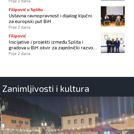
počinitelju
Prije 2 dana
Filipović u Splitu
Ustavna ravnopravnost i dijalog ključni
za europski put BiH
Prije 2 dana
Filipović
Inicijative i projekti između Splita i
gradova u BiH okvir za zajednički razvoj i
povezivanje
Prije 2 dana
Zanimljivosti i kultura