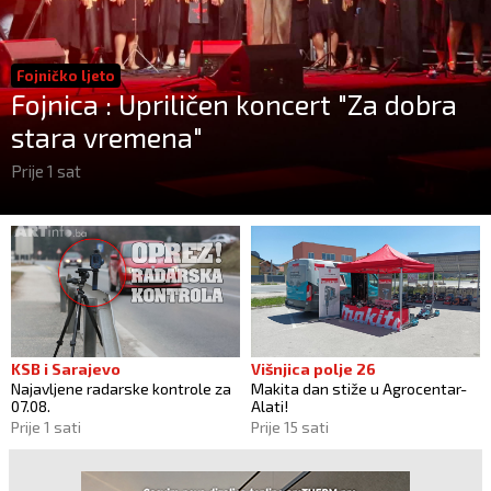
Fojničko ljeto
Fojnica : Upriličen koncert "Za dobra
stara vremena"
Prije 1 sat
KSB i Sarajevo
Višnjica polje 26
Najavljene radarske kontrole za
Makita dan stiže u Agrocentar-
07.08.
Alati!
Prije 1 sati
Prije 15 sati