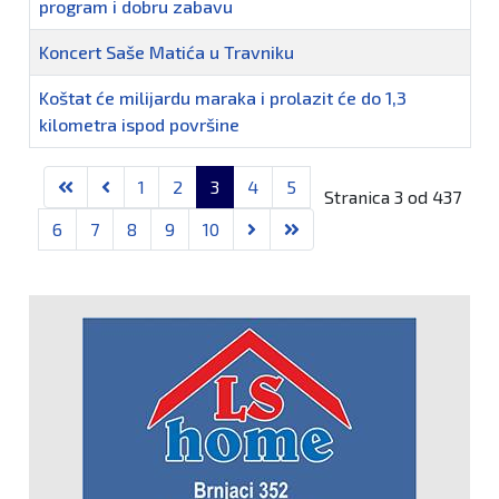
program i dobru zabavu
Koncert Saše Matića u Travniku
Koštat će milijardu maraka i prolazit će do 1,3
kilometra ispod površine
1
2
3
4
5
Stranica 3 od 437
6
7
8
9
10