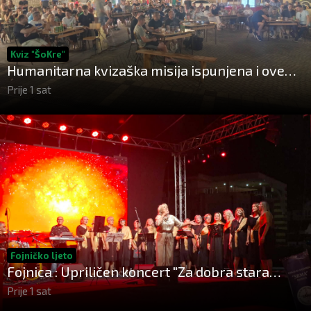
Kviz "ŠoKre"
Humanitarna kvizaška misija ispunjena i ove
godine!
Prije 1 sat
Fojničko ljeto
Fojnica : Upriličen koncert "Za dobra stara
vremena"
Prije 1 sat