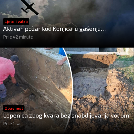
Ljeto i vatra
Aktivan požar kod Konjica, u gašenju
sudjelovali Air Tractor i helikopter OS-a BiH
Prije 42 minute
Obavijest
Lepenica zbog kvara bez snabdijevanja vodom
Prije 1 sat