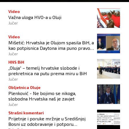
Video
Važna uloga HVO-a u Oluji
Jučer
Video
Mišetić: Hrvatska je Olujom spasila BiH, a
kao potpisnica Daytona ima puno pravo
štititi hrvatski narod
Jučer
HNS BiH
„Oluja“ – temelj hrvatske slobode i
prekretnica na putu prema miru u BiH
Jučer
Obljetnica Oluje
Plenković - Ne bojimo se nikoga,
slobodna Hrvatska naš je zavjet
Jučer
Strašni komentari
Prijetnje i poruke mržnje u Središnjoj
Bosni uz odobravanje i potporu