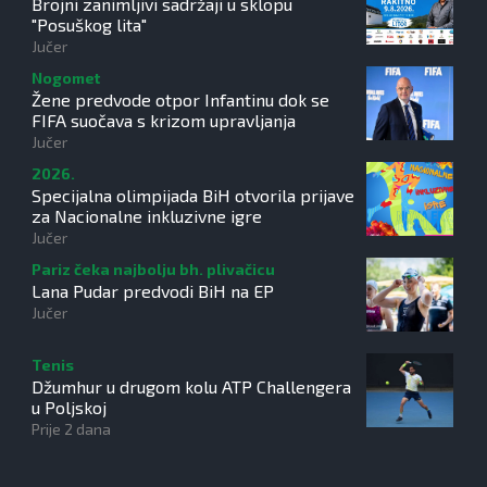
Brojni zanimljivi sadržaji u sklopu
"Posuškog lita"
Jučer
Nogomet
Žene predvode otpor Infantinu dok se
FIFA suočava s krizom upravljanja
Jučer
2026.
Specijalna olimpijada BiH otvorila prijave
za Nacionalne inkluzivne igre
Jučer
Pariz čeka najbolju bh. plivačicu
Lana Pudar predvodi BiH na EP
Jučer
Tenis
Džumhur u drugom kolu ATP Challengera
u Poljskoj
Prije 2 dana