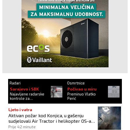
Radari
Osmrtnice
Sarajevo i SBK
Počivao u miru
Najavljene radarske
Preminuo Vlatko
kontrole za
Perić
27.10.2024.
Ljeto i vatra
Aktivan požar kod Konjica, u gašenju
sudjelovali Air Tractor i helikopter OS-a
BiH
Prije 42 minute