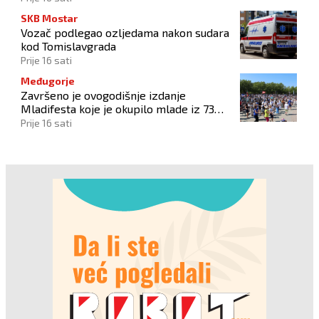
SKB Mostar
Vozač podlegao ozljedama nakon sudara
kod Tomislavgrada
Prije 16 sati
Međugorje
Završeno je ovogodišnje izdanje
Mladifesta koje je okupilo mlade iz 73
zemlje svijeta
Prije 16 sati