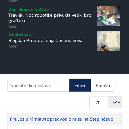
gastronomiju i glazbu
Jučer
Dani dijaspore 2026
Travnik: Noć robotike privukla veliki broj
građana
Jučer
6.kolovoza
Blagdan Preobraženja Gospodinova
Jučer
Unesite dio naslova
Filter
Poništi
Prikaz #
Naziv
Fra Josip Mrnjavac predvodio misu na Stepinčevo