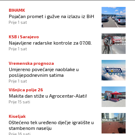
BIHAMK
Pojačan promet i gužve na izlazu iz BiH
Prije 1 sat
KSB i Sarajevo
Najavljene radarske kontrole za 07.08.
Prije 1 sat
Vremenska prognoza
Umjereno povećanje naoblake u
poslijepodnevnim satima
Prije 1 sat
Višnjica polje 26
Makita dan stiže u Agrocentar-Alati!
Prije 15 sati
Kiseljak
Oštećeno tek uređeno dječje igralište u
stambenom naselju
Prije 16 sati