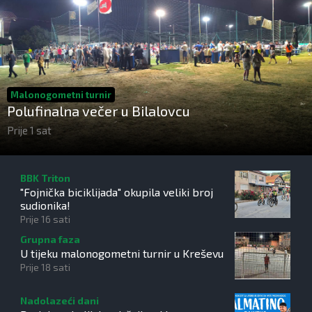
Malonogometni turnir
Polufinalna večer u Bilalovcu
Prije 1 sat
BBK Triton
"Fojnička biciklijada" okupila veliki broj
sudionika!
Prije 16 sati
Grupna faza
U tijeku malonogometni turnir u Kreševu
Prije 18 sati
Nadolazeći dani