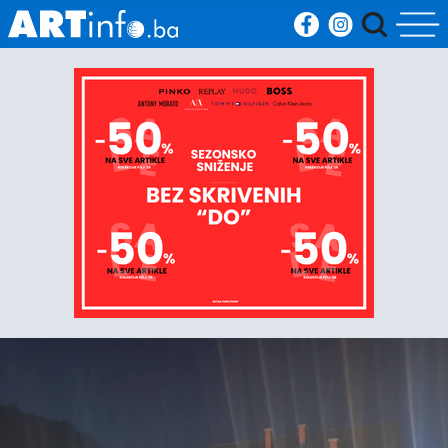
Početna
Vijesti
Sport
Kultura
Crna
kronika
Politika
Zanimljivosti