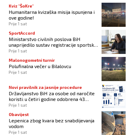
Kviz "ŠoKre"
Humanitarna kvizaška misija ispunjena i
ove godine!
Prije 1 sat
SportAccord
Ministarstvo civilnih poslova BiH
unaprijedilo sustav registracije sportskih
organizacija
Prije 1 sat
Malonogometni turnir
Polufinalna večer u Bilalovcu
Prije 1 sat
Novi pravilnik za jasnije procedure
Državljanstvo BiH za osobe od naročite
koristi: u četiri godine odobrena 43
zahtjeva
Prije 1 sat
Obavijest
Lepenica zbog kvara bez snabdijevanja
vodom
Prije 1 sat