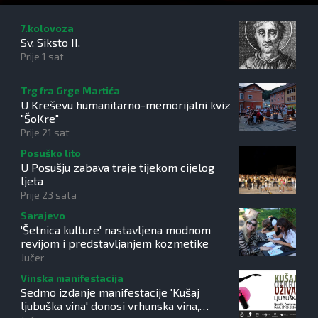
7.kolovoza
Sv. Siksto II.
Prije 1 sat
Trg fra Grge Martića
U Kreševu humanitarno-memorijalni kviz
"ŠoKre"
Prije 21 sat
Posuško lito
U Posušju zabava traje tijekom cijelog
ljeta
Prije 23 sata
Sarajevo
'Šetnica kulture' nastavljena modnom
revijom i predstavljanjem kozmetike
Jučer
Vinska manifestacija
Sedmo izdanje manifestacije 'Kušaj
ljubuška vina' donosi vrhunska vina,