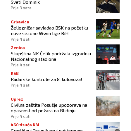
Sveti Dominik
Prije 3 sata
Grbavica
Željezničar savladao BSK na početku
nove sezone Wwin lige BiH
Prije 4 sati
Zenica
Skupština NK Čelik podržala izgradnju
Nacionalnog stadiona
Prije 4 sati
KSB
Radarske kontrole za 8. kolovoza!
Prije 4 sati
Oprez
Civilna zaštita Posušje upozorava na
opasnost od požara na Blidinju
Prije 4 sati
460 tisuća KM
Grad Novi Travnik prvi put izravno