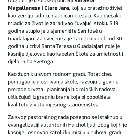
Magallanesa
i
Clare Jara
, koji su pretežno živjeli
kao zemljoradnici, nadničari i težaci. Kao dječak i
mladić za život je zarađivao čuvajući stoku. S 19
godina stupio je u sjemenište San José u
Guadalajari. Za svećenika je zaređen u dobi od 30
godina u crkvi Santa Teresa u Guadalajari gdje je
kasnije djelovao kao kapelan Škole za umjetnost i
djela Duha Svetoga.
Kao župnik u svom rodnom gradu Totaticheu
pomogao je u osnivanju škole, razvoju trgovine
prerade drveta i planiranja hidroloških radova,
uključujući izgradnju brane koja bi poboljšala
kvalitetu života mjesnog stanovništva.
Za svog pastoralnog rada posebno se istaknuo u
evangelizaciji autohtonih Huichol ljudi zbog kojih je
kasnije i osnovao katoličku misiju u njihovu gradu