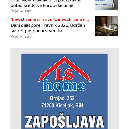
dobio sredstva Europske unije
Prije 14 sati
"Investiranje u Travnik, investiranje u
Dani dijaspore Travnik 2026: Održan
budućnost"
susret gospodarstvenika
Prije 14 sati