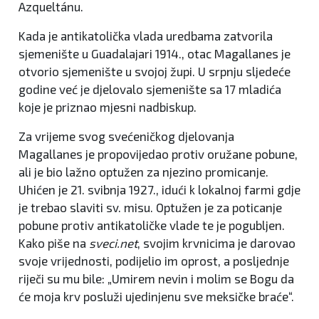
Azqueltánu.
Kada je antikatolička vlada uredbama zatvorila
sjemenište u Guadalajari 1914., otac Magallanes je
otvorio sjemenište u svojoj župi. U srpnju sljedeće
godine već je djelovalo sjemenište sa 17 mladića
koje je priznao mjesni nadbiskup.
Za vrijeme svog svećeničkog djelovanja
Magallanes je propovijedao protiv oružane pobune,
ali je bio lažno optužen za njezino promicanje.
Uhićen je 21. svibnja 1927., idući k lokalnoj farmi gdje
je trebao slaviti sv. misu. Optužen je za poticanje
pobune protiv antikatoličke vlade te je pogubljen.
Kako piše na
sveci.net
, svojim krvnicima je darovao
svoje vrijednosti, podijelio im oprost, a posljednje
riječi su mu bile: „Umirem nevin i molim se Bogu da
će moja krv posluži ujedinjenu sve meksičke braće“.