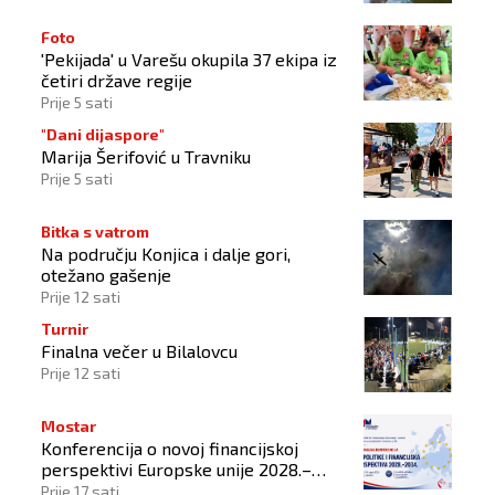
Foto
'Pekijada' u Varešu okupila 37 ekipa iz
četiri države regije
Prije 5 sati
"Dani dijaspore"
Marija Šerifović u Travniku
Prije 5 sati
Bitka s vatrom
Na području Konjica i dalje gori,
otežano gašenje
Prije 12 sati
Turnir
Finalna večer u Bilalovcu
Prije 12 sati
Mostar
Konferencija o novoj financijskoj
perspektivi Europske unije 2028.–
2034.
Prije 17 sati