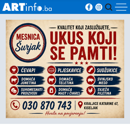
Početna
Vijesti
Sport
Kultura
Crna
kronika
Politika
Zanimljivosti