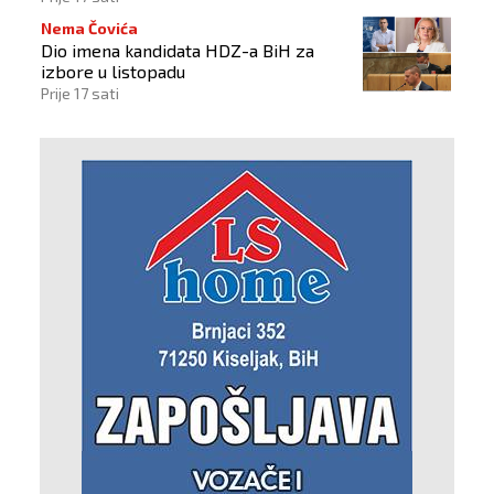
Nema Čovića
Dio imena kandidata HDZ-a BiH za
izbore u listopadu
Prije 17 sati