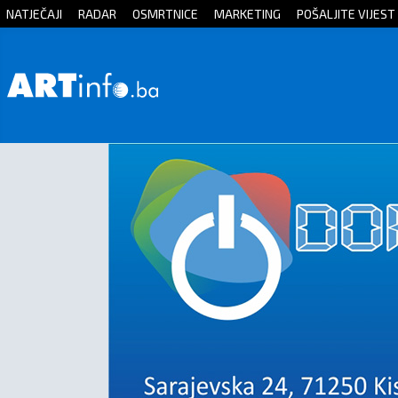
NATJEČAJI
RADAR
OSMRTNICE
MARKETING
POŠALJITE VIJEST
Početna
Vijesti
Sport
Kultura
Crna
kronika
Politika
Zanimljivosti