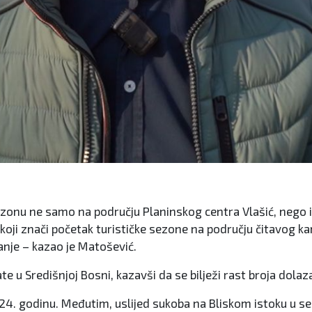
 sezonu ne samo na području Planinskog centra Vlašić, nego i
, koji znači početak turističke sezone na području čitavog 
anje – kazao je Matošević.
e u Središnjoj Bosni, kazavši da se bilježi rast broja dolaz
 2024. godinu. Međutim, uslijed sukoba na Bliskom istoku u