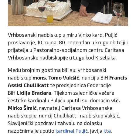
Vrhbosanski nadbiskup u miru Vinko kard. Puljić
proslavio je, 10. rujna, 80. rođendan u krugu obitelji i
prijatelja u Pastoralno-socijalnom centru Caritasa
Vrhbosanske nadbiskupije u Lugu kod Kiseljaka.
Među brojnim gostima bili su: vrhbosanski
nadbiskup
mons. Tomo Vukšić
, nuncij u BiH
Francis
Assisi Chullikatt
te predsjednica Federacije
BiH
Lidija Bradara
. Tijekom zajedničke večere
čestitke kardinalu Puljiću uputili su: domaćin
vlč.
Mirko Šimić
, ravnatelj Caritasa Vrhbosanske
nadbiskupije, nuncij Chullikatt i nadbiskup Vukšić.
Slavljenički pozdrav i zahvalu na dolasku
nazočnima je uputio
kardinal Puljić
, javlja
kta
.