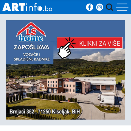
Početna
Vijesti
Sport
Kultura
Crna
kronika
Politika
Zanimljivosti