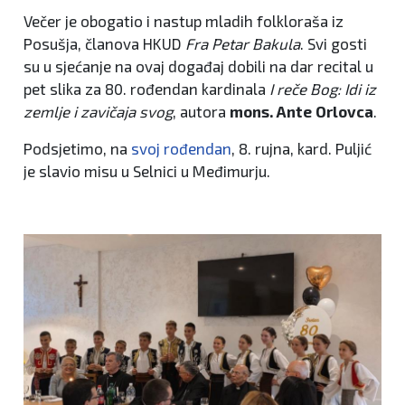
Večer je obogatio i nastup mladih folkloraša iz
Posušja, članova HKUD
Fra Petar Bakula
. Svi gosti
su u sjećanje na ovaj događaj dobili na dar recital u
pet slika za 80. rođendan kardinala
I reče Bog: Idi iz
zemlje i zavičaja svog
, autora
mons. Ante Orlovca
.
Podsjetimo, na
svoj rođendan
, 8. rujna, kard. Puljić
je slavio misu u Selnici u Međimurju.