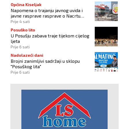
Općina Kiseljak
Napomena o trajanju javnog uvida i
javne rasprave rasprave o Nacrtu
prostornog plana
Prije 4 sati
Posuško lito
U Posušju zabava traje tijekom cijelog
ljeta
Prije 6 sati
Nadolazeći dani
Brojni zanimljivi sadržaji u sklopu
"Posuškog lita"
Prije 6 sati