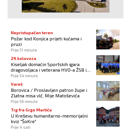
Nepristupačan teren
Požar kod Konjica prijeti kućama i
pruzi
Prije 51 minute
29.kolovoza
Kiseljak domaćin Sportskih igara
dragovoljaca i veterana HVO-a ŽSB i
Dana branitelja
Prije 54 minute
Vareš
Borovica / Proslavljen patron župe i
Zlatna misa vlč. Mije Matoševića
Prije 56 minute
Trg fra Grge Martića
U Kreševu humanitarno-memorijalni
kviz "ŠoKre"
Prije 4 sati