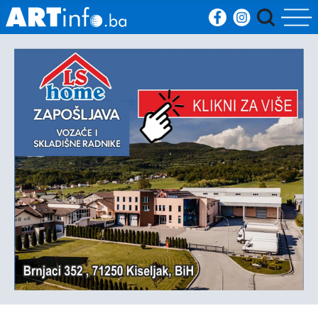
Početna
Vijesti
Sport
Kultura
Crna
kronika
Politika
Zanimljivosti