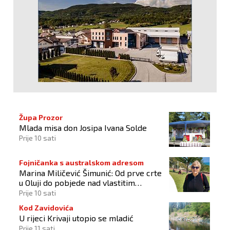
Župa Prozor
Mlada misa don Josipa Ivana Solde
Prije 10 sati
Fojničanka s australskom adresom
Marina Miličević Šimunić: Od prve crte
u Oluji do pobjede nad vlastitim
„olujama“
Prije 10 sati
Kod Zavidovića
U rijeci Krivaji utopio se mladić
Prije 11 sati