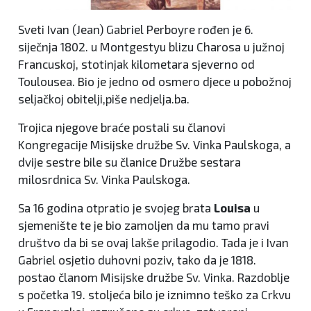
Sveti Ivan (Jean) Gabriel Perboyre rođen je 6.
siječnja 1802. u Montgestyu blizu Charosa u južnoj
Francuskoj, stotinjak kilometara sjeverno od
Toulousea. Bio je jedno od osmero djece u pobožnoj
seljačkoj obitelji,piše nedjelja.ba.
Trojica njegove braće postali su članovi
Kongregacije Misijske družbe Sv. Vinka Paulskoga, a
dvije sestre bile su članice Družbe sestara
milosrdnica Sv. Vinka Paulskoga.
Sa 16 godina otpratio je svojeg brata
Louisa
u
sjemenište te je bio zamoljen da mu tamo pravi
društvo da bi se ovaj lakše prilagodio. Tada je i Ivan
Gabriel osjetio duhovni poziv, tako da je 1818.
postao članom Misijske družbe Sv. Vinka. Razdoblje
s početka 19. stoljeća bilo je iznimno teško za Crkvu