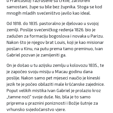
u Francuskoj: razrušene su crkve, zatvoreni
samostani, župe su bile bez župnika. Stoga se kod
mnogih mladih svećeništvo javilo kao ideal.
Od 1818. do 1835. pastoralno je djelovao u svojoj
zemlji. Poslije svećeničkog ređenja 1826. bio je
zadužen za formaciju bogoslova i novaka u Parizu.
Nakon što je njegov brat Louis, koji je kao misionar
poslan u Kinu, na putu prema tamo preminuo, Ivan
Gabriel pozvan je zamijeniti ga.
On je došao u tu azijsku zemlju u kolovozu 1835., te
je započeo svoju misiju u Macau godinu dana
poslije. Nakon samo pet mjeseci naučio je kineski
jezik te je počeo obilaziti male kršćanske zajednice.
Poput velikih mistika Ivan Gabriel je prolazio kroz
„tamne noći“ svoje duše. No, bila je to samo
priprema u praznini poniznosti i Božje šutnje za
vrhunsko svjedočanstvo vjere.