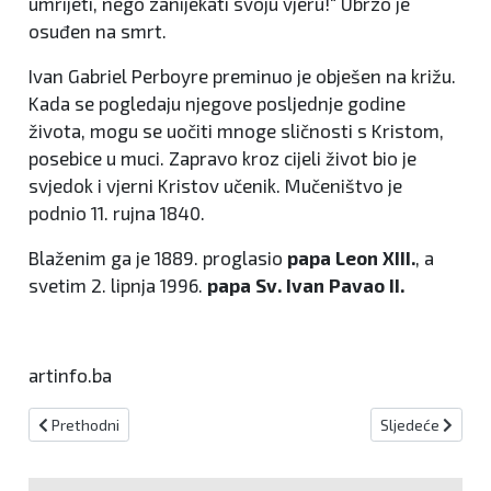
umrijeti, nego zanijekati svoju vjeru!“ Ubrzo je
osuđen na smrt.
Ivan Gabriel Perboyre preminuo je obješen na križu.
Kada se pogledaju njegove posljednje godine
života, mogu se uočiti mnoge sličnosti s Kristom,
posebice u muci. Zapravo kroz cijeli život bio je
svjedok i vjerni Kristov učenik. Mučeništvo je
podnio 11. rujna 1840.
Blaženim ga je 1889. proglasio
papa Leon XIII.
, a
svetim 2. lipnja 1996.
papa Sv. Ivan Pavao II.
artinfo.ba
Prethodni članak: Kard. Puljić u krugu obitelji i prijatelja proslavio
Sljedeći članak: 
Prethodni
Sljedeće