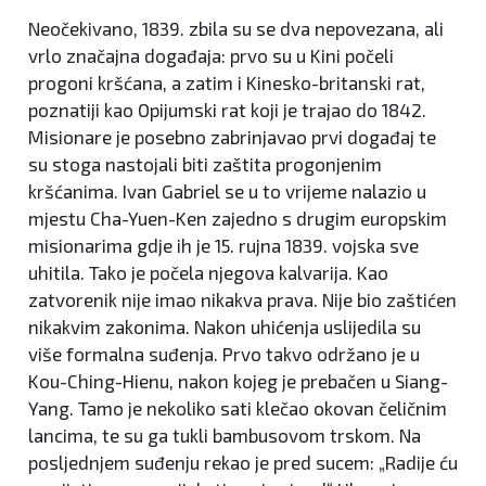
Neočekivano, 1839. zbila su se dva nepovezana, ali
vrlo značajna događaja: prvo su u Kini počeli
progoni kršćana, a zatim i Kinesko-britanski rat,
poznatiji kao Opijumski rat koji je trajao do 1842.
Misionare je posebno zabrinjavao prvi događaj te
su stoga nastojali biti zaštita progonjenim
kršćanima. Ivan Gabriel se u to vrijeme nalazio u
mjestu Cha-Yuen-Ken zajedno s drugim europskim
misionarima gdje ih je 15. rujna 1839. vojska sve
uhitila. Tako je počela njegova kalvarija. Kao
zatvorenik nije imao nikakva prava. Nije bio zaštićen
nikakvim zakonima. Nakon uhićenja uslijedila su
više formalna suđenja. Prvo takvo održano je u
Kou-Ching-Hienu, nakon kojeg je prebačen u Siang-
Yang. Tamo je nekoliko sati klečao okovan čeličnim
lancima, te su ga tukli bambusovom trskom. Na
posljednjem suđenju rekao je pred sucem: „Radije ću