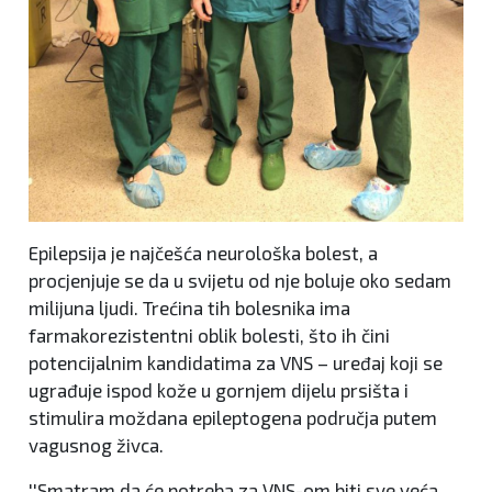
Epilepsija je najčešća neurološka bolest, a
procjenjuje se da u svijetu od nje boluje oko sedam
milijuna ljudi. Trećina tih bolesnika ima
farmakorezistentni oblik bolesti, što ih čini
potencijalnim kandidatima za VNS – uređaj koji se
ugrađuje ispod kože u gornjem dijelu prsišta i
stimulira moždana epileptogena područja putem
vagusnog živca.
''Smatram da će potreba za VNS-om biti sve veća,