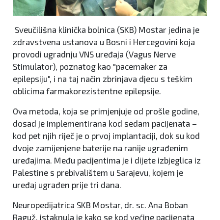
Sveučilišna klinička bolnica (SKB) Mostar jedina je
zdravstvena ustanova u Bosni i Hercegovini koja
provodi ugradnju VNS uređaja (Vagus Nerve
Stimulator), poznatog kao "pacemaker za
epilepsiju", i na taj način zbrinjava djecu s teškim
oblicima farmakorezistentne epilepsije.
Ova metoda, koja se primjenjuje od prošle godine,
dosad je implementirana kod sedam pacijenata –
kod pet njih riječ je o prvoj implantaciji, dok su kod
dvoje zamijenjene baterije na ranije ugrađenim
uređajima. Među pacijentima je i dijete izbjeglica iz
Palestine s prebivalištem u Sarajevu, kojem je
uređaj ugrađen prije tri dana.
Neuropedijatrica SKB Mostar, dr. sc. Ana Boban
Raguž, istaknula je kako se kod većine pacijenata