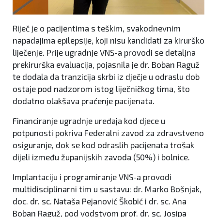
Riječ je o pacijentima s teškim, svakodnevnim
napadajima epilepsije, koji nisu kandidati za kirurško
liječenje. Prije ugradnje VNS-a provodi se detaljna
prekirurška evaluacija, pojasnila je dr. Boban Raguž
te dodala da tranzicija skrbi iz dječje u odraslu dob
ostaje pod nadzorom istog liječničkog tima, što
dodatno olakšava praćenje pacijenata.
Financiranje ugradnje uređaja kod djece u
potpunosti pokriva Federalni zavod za zdravstveno
osiguranje, dok se kod odraslih pacijenata trošak
dijeli između županijskih zavoda (50%) i bolnice.
Implantaciju i programiranje VNS-a provodi
multidisciplinarni tim u sastavu: dr. Marko Bošnjak,
doc. dr. sc. Nataša Pejanović Škobić i dr. sc. Ana
Boban Raguž, pod vodstvom prof. dr. sc. Josipa