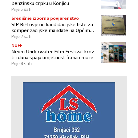
benzinsku crpku u Konjicu
Prije 5 sati
Središnje izborno povjerenstvo
SIP BiH ovjerio kandidacijske liste za
kompenzacijske mandate na Općim
izborima 2026
Prije 7 sati
NUFF
Neum Underwater Film Festival kroz
tri dana spaja umjetnost filma i more
Prije 8 sati