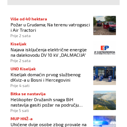
Više od 40 hektara
Požar u Grudama; Na terenu vatrogasci
i Air Tractori
Prije 2 sata
Kiseljak
Najava isključenja električne energije
na dalekovodu DV 10 kV „DALMACIJA“
Prije 2 sata
UND Kiseljak
Kiseljak domaćin prvog službenog
dKviz-a u Bosni i Hercegovini
Prije 4 sati
Bitka se nastavlja
Helikopter Oružanih snaga BiH
nastavlja gasiti požar na području
Konjica
Prije 5 sati
MUP HNŽ-a
Uhićene dvije osobe zbog provale na