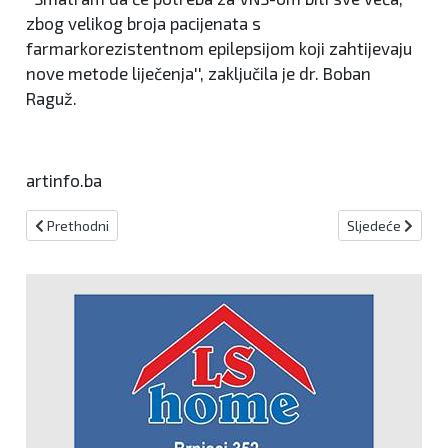
zbog velikog broja pacijenata s
farmarkorezistentnom epilepsijom koji zahtijevaju
nove metode liječenja'', zaključila je dr. Boban
Raguž.
artinfo.ba
Prethodni članak: Sveti Celestin I.
Sljedeći članak: 
Prethodni
Sljedeće