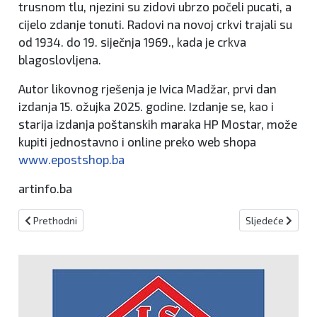
trusnom tlu, njezini su zidovi ubrzo počeli pucati, a
cijelo zdanje tonuti. Radovi na novoj crkvi trajali su
od 1934. do 19. siječnja 1969., kada je crkva
blagoslovljena.
Autor likovnog rješenja je Ivica Madžar, prvi dan
izdanja 15. ožujka 2025. godine. Izdanje se, kao i
starija izdanja poštanskih maraka HP Mostar, može
kupiti jednostavno i online preko web shopa
www.epostshop.ba
artinfo.ba
Prethodni članak: Beč gradi najmoćniju pumpu za kišnicu u Europi
Sljedeći članak
Prethodni
Sljedeće