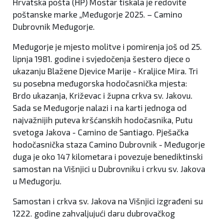
Hrvatska pošta (HP) Mostar tiskala je redovite
poštanske marke „Međugorje 2025. – Camino
Dubrovnik Međugorje.
Međugorje je mjesto molitve i pomirenja još od 25.
lipnja 1981. godine i svjedočenja šestero djece o
ukazanju Blažene Djevice Marije - Kraljice Mira. Tri
su posebna međugorska hodočasnička mjesta:
Brdo ukazanja, Križevac i župna crkva sv. Jakovu.
Sada se Međugorje nalazi i na karti jednoga od
najvažnijih puteva kršćanskih hodočasnika, Putu
svetoga Jakova - Camino de Santiago. Pješačka
hodočasnička staza Camino Dubrovnik - Međugorje
duga je oko 147 kilometara i povezuje benediktinski
samostan na Višnjici u Dubrovniku i crkvu sv. Jakova
u Međugorju.
Samostan i crkva sv. Jakova na Višnjici izgrađeni su
1222. godine zahvaljujući daru dubrovačkog