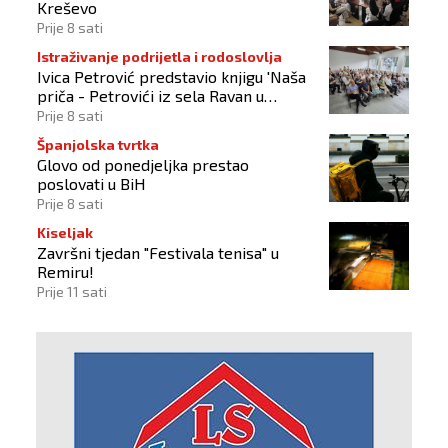
Kreševo
Prije 8 sati
Istraživanje podrijetla i rodoslovlja
Ivica Petrović predstavio knjigu 'Naša
priča - Petrovići iz sela Ravan u
Busovači'
Prije 8 sati
Španjolska tvrtka
Glovo od ponedjeljka prestao
poslovati u BiH
Prije 8 sati
Kiseljak
Završni tjedan "Festivala tenisa" u
Remiru!
Prije 11 sati