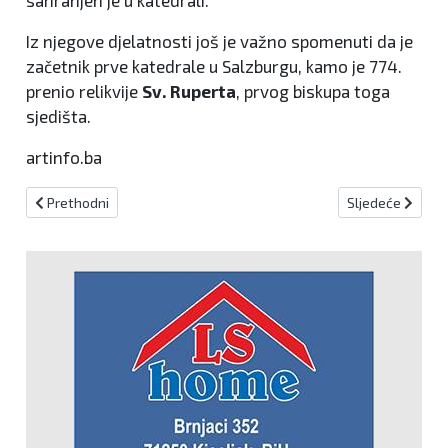
Iz njegove djelatnosti još je važno spomenuti da je
začetnik prve katedrale u Salzburgu, kamo je 774.
prenio relikvije
Sv. Ruperta
, prvog biskupa toga
sjedišta.
artinfo.ba
Prethodni članak: Maculje: Zimska bajka na kamenim tragovima pr
Sljedeći članak:
Prethodni
Sljedeće