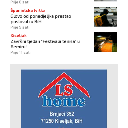
Busovači'
Prije 8 sati
Španjolska tvrtka
Glovo od ponedjeljka prestao
poslovati u BiH
Prije 9 sati
Kiseljak
Završni tjedan "Festivala tenisa" u
Remiru!
Prije 11 sati