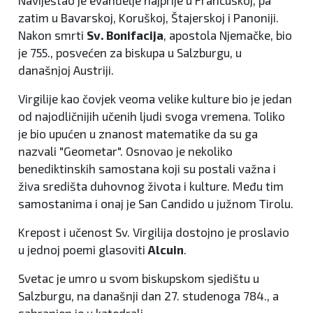
zatim u Bavarskoj, Koruškoj, Štajerskoj i Panoniji.
Nakon smrti
Sv. Bonifacija
, apostola Njemačke, bio
je 755., posvećen za biskupa u Salzburgu, u
današnjoj Austriji.
Virgilije kao čovjek veoma velike kulture bio je jedan
od najodličnijih učenih ljudi svoga vremena. Toliko
je bio upućen u znanost matematike da su ga
nazvali "Geometar". Osnovao je nekoliko
benediktinskih samostana koji su postali važna i
živa središta duhovnog života i kulture. Među tim
samostanima i onaj je San Candido u južnom Tirolu.
Krepost i učenost Sv. Virgilija dostojno je proslavio
u jednoj poemi glasoviti
Alcuin
.
Svetac je umro u svom biskupskom sjedištu u
Salzburgu, na današnji dan 27. studenoga 784., a
sahranjen je u katedrali.