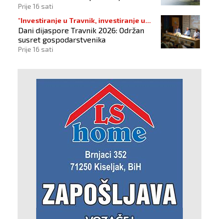
Prije 16 sati
"Investiranje u Travnik, investiranje u
Dani dijaspore Travnik 2026: Održan
budućnost"
susret gospodarstvenika
Prije 16 sati