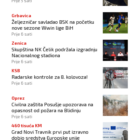
Prije 5 sati
Grbavica
Željezničar savladao BSK na početku
nove sezone Wwin lige BiH
Prije 6 sati
Zenica
Skupština NK Čelik podržala izgradnju
Nacionalnog stadiona
Prije 6 sati
KSB
Radarske kontrole za 8. kolovoza!
Prije 6 sati
Oprez
Civilna zaštita Posušje upozorava na
opasnost od požara na Blidinju
Prije 6 sati
460 tisuća KM
Grad Novi Travnik prvi put izravno
dobio sredstva Europske unije