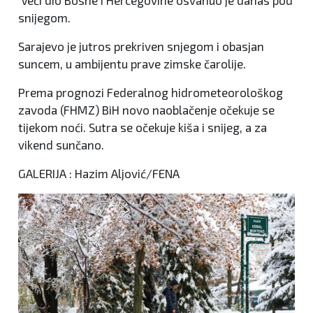
Veći dio Bosne i Hercegovine osvanuo je danas pod
snijegom.
Sarajevo je jutros prekriven snjegom i obasjan
suncem, u ambijentu prave zimske čarolije.
Prema prognozi Federalnog hidrometeorološkog
zavoda (FHMZ) BiH novo naoblačenje očekuje se
tijekom noći. Sutra se očekuje kiša i snijeg, a za
vikend sunčano.
GALERIJA : Hazim Aljović/FENA