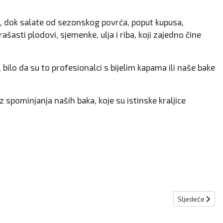
ka, dok salate od sezonskog povrća, poput kupusa,
rašasti plodovi, sjemenke, ulja i riba, koji zajedno čine
ilo da su to profesionalci s bijelim kapama ili naše bake
 spominjanja naših baka, koje su istinske kraljice
Sljedeći člana
Sljedeće