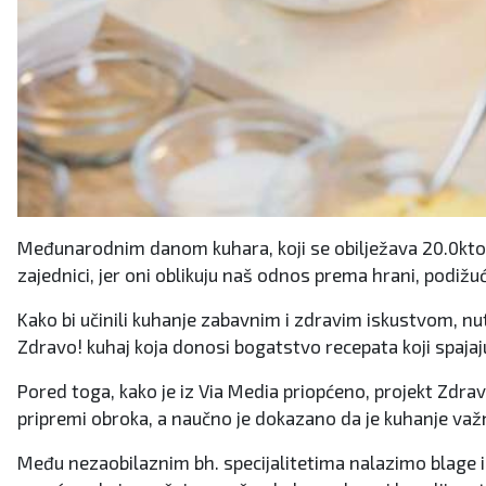
Međunarodnim danom kuhara, koji se obilježava 20.0ktobra
zajednici, jer oni oblikuju naš odnos prema hrani, podižuć
Kako bi učinili kuhanje zabavnim i zdravim iskustvom, nutr
Zdravo! kuhaj koja donosi bogatstvo recepata koji spajaju
Pored toga, kako je iz Via Media priopćeno, projekt Zdra
pripremi obroka, a naučno je dokazano da je kuhanje važ
Među nezaobilaznim bh. specijalitetima nalazimo blage i 