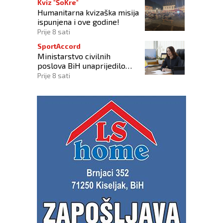
Kviz "ŠoKre"
Humanitarna kvizaška misija
ispunjena i ove godine!
Prije 8 sati
SportAccord
Ministarstvo civilnih
poslova BiH unaprijedilo
sustav registracije sportskih
Prije 8 sati
organizacija