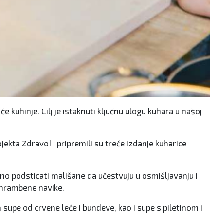
kuhinje. Cilj je istaknuti ključnu ulogu kuhara u našoj
ojekta Zdravo! i pripremili su treće izdanje kuharice
žno podsticati mališane da učestvuju u osmišljavanju i
ehrambene navike.
supe od crvene leće i bundeve, kao i supe s piletinom i