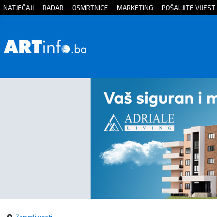
NATJEČAJI
RADAR
OSMRTNICE
MARKETING
POŠALJITE VIJEST
Početna
Vijesti
Sport
Kultura
Crna
kronika
Politika
Zanimljivosti