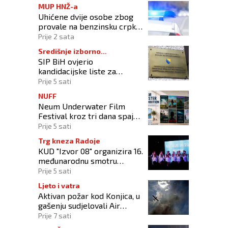
MUP HNŽ-a
Uhićene dvije osobe zbog
provale na benzinsku crpku
u Konjicu
Prije 2 sata
Središnje izborno
SIP BiH ovjerio
povjerenstvo
kandidacijske liste za
kompenzacijske mandate na
Prije 5 sati
Općim izborima 2026
NUFF
Neum Underwater Film
Festival kroz tri dana spaja
umjetnost filma i more
Prije 5 sati
Trg kneza Radoje
KUD "Izvor 08" organizira 16.
međunarodnu smotru
folklora "Kiseljak 2026"
Prije 5 sati
Ljeto i vatra
Aktivan požar kod Konjica, u
gašenju sudjelovali Air
Tractor i helikopter OS-a
Prije 7 sati
BiH