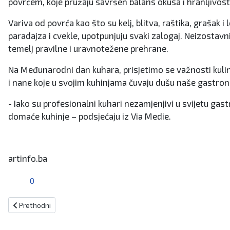
povrćem, koje pružaju savršen balans okusa i hranljivost
Variva od povrća kao što su kelj, blitva, raštika, graša
paradajza i cvekle, upotpunjuju svaki zalogaj. Neizostavni s
temelj pravilne i uravnotežene prehrane.
Na Međunarodni dan kuhara, prisjetimo se važnosti kulina
i nane koje u svojim kuhinjama čuvaju dušu naše gastron
- Iako su profesionalni kuhari nezamjenjivi u svijetu ga
domaće kuhinje – podsjećaju iz Via Medie.
artinfo.ba
0
Prethodni članak: Otvorena humanitarna misijska izložba „Zapali jedn
Prethodni