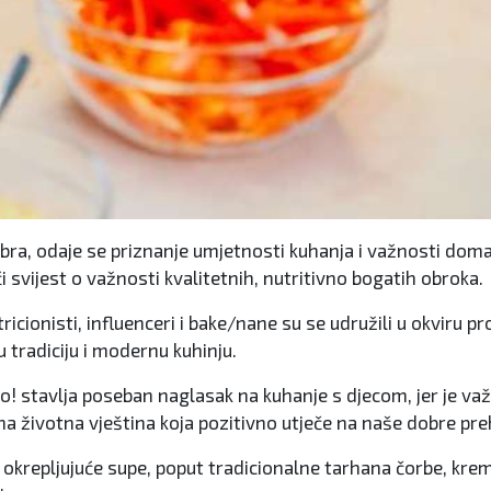
, odaje se priznanje umjetnosti kuhanja i važnosti domaće 
i svijest o važnosti kvalitetnih, nutritivno bogatih obroka.
icionisti, influenceri i bake/nane su se udružili u okviru pr
 tradiciju i modernu kuhinju.
vo! stavlja poseban naglasak na kuhanje s djecom, jer je va
na životna vještina koja pozitivno utječe na naše dobre pr
okrepljujuće supe, poput tradicionalne tarhana čorbe, krem 