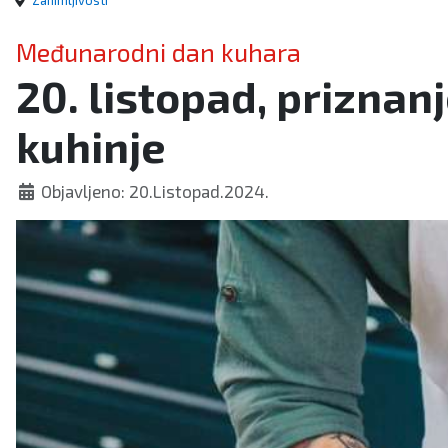
Zanimljivosti
Međunarodni dan kuhara
20. listopad, priznan
kuhinje
Objavljeno: 20.Listopad.2024.