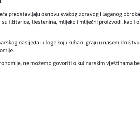
i.
k i leća predstavljaju osnovu svakog zdravog i laganog obro
u i žitarice, tjestenina, mlijeko i mliječni proizvodi, kao i o
rskog nasljeđa i uloge koju kuhari igraju u našem društvu, b
omije.
stronomije, ne možemo govoriti o kulinarskim vještinama bez
u svjetiljku na Haitiju“