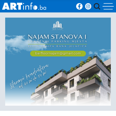
Početna
Vijesti
Sport
Kultura
Crna
kronika
Politika
Zanimljivosti