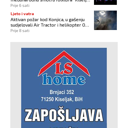
2026"
Prije 6 sati
Ljeto i vatra
Aktivan požar kod Konjica, u gašenju
sudjelovali Air Tractor i helikopter OS-
a BiH
Prije 8 sati