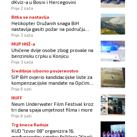
dKviz-a u Bosni i Hercegovini
Prije 2 sata
Bitka se nastavlja
Helikopter Oružanih snaga BiH
nastavlja gasiti požar na području
Konjica
Prije 3 sata
MUP HNŽ-a
Uhićene dvije osobe zbog provale na
benzinsku crpku u Konjicu
Prije 3 sata
Središnje izborno povjerenstvo
SIP BiH ovjerio kandidacijske liste za
kompenzacijske mandate na Općim
izborima 2026
Prije 6 sati
NUFF
Neum Underwater Film Festival kroz
tri dana spaja umjetnost filma i more
Prije 6 sati
Trg kneza Radoje
KUD "Izvor 08" organizira 16.
međunarodnu smotru folklora "Kiseljak