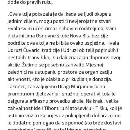
dođe do pravih ruku.
„Ova akcija pokazala je da, kada se ljudi okupe s
jednim ciljem, mogu postići nevjerojatne stvari.
Hvala svim učenicima i njihovim roditeljima, svim
djelatnicima Osnovne škole Nova Bila bez čije
podrške ova akcija ne bi bila ovako uspješna. Hvala
Udruzi Čuvarici tradicije i Udruzi obitelji poginulih i
nestalih Tranvik koji su dali značajan doprinos ovoj
akcije. Želimo se posebno zahvaliti Mjesnoj
zajednici na ustupanju prostora za organizaciju
aktivnosti, što je olakšalo prikupljanje donacija.
Također, zahvaljujemo Dragi Marjanoviću na
promptnom djelovanju i snažnoj operativi koja je
osigurala efikasnu provedbu akcije. Na kraju, velika
zahvalnost ide i Tihomiru Matoševiću - Tišku, koji je
ustupio vozilo za prijevoz prikupljenih dobara, čime
je dodatno pomogao da se pomoć što brže dostavi
potrebnima“ poručili su iz Udruge Interaktiva.