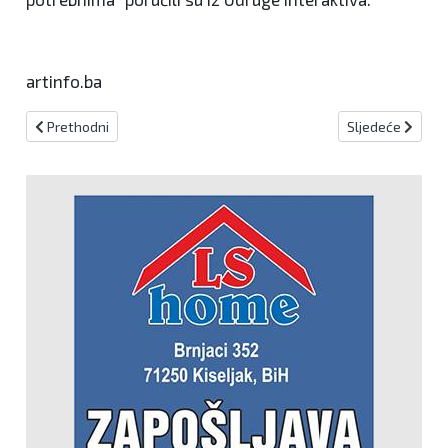
artinfo.ba
Prethodni članak: Sveti Franjo Borgia
Sljedeći članak: 
Prethodni
Sljedeće