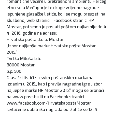
romantične večere u prekrasnom ambijentu Herceg
etno sela Međugorje te druge vrijedne nagrade.
Ispunjene glasačke listiće, koji se mogu preuzeti na
službenoj web stranici i Facebook stranici HP
Mostar, potrebno je poslati poštom najkasnije do 4.
4. 2016. godine na adresu:
Hrvatska pošta d.o.o. Mostar
„Izbor najljepše marke Hrvatske pošte Mostar
2015.“
Tvrtka Miloša b.b.
88000 Mostar
p.p. 500
Glasački listići sa svim poštanskim markama
izdanim u 2015., kao i pravila nagradne igre „Izbor
najljepše marke HP Mostar 2015.“ mogu se pronaći
na www.post.ba ili na Facebook stranici
www.facebook.com/HrvatskapostaMostar
Izvlačenje dobitnika nagrada održat će se 12. 4.