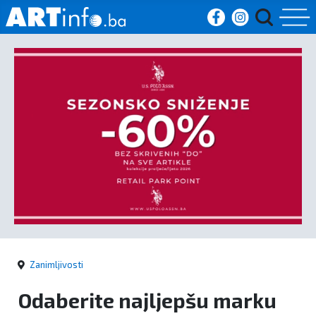
Početna
Vijesti
Sport
Kultura
Crna
kronika
Zanimljivosti
Politika
Odaberite najljepšu marku
Zanimljivosti