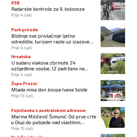
KSB
Radarske kontrole za 9. kolovoza
Prije 4 sati
Park prirode
Blidinje sve privlačnije ljetno
odredište, turizam raste uz izazove
očuvanja prirode
Prije 4 sati
Hrvatska
U sudaru vlakova zbrinute 24
ozlijeđene osobe, 12 zadržano na
liječenju
Prije 4 sati
Župa Prozor
Mlada misa don Josipa Ivana Solde
Prije 15 sati
Fojničanka s australskom adresom
Marina Miličević Šimunić: Od prve crte
u Oluji do pobjede nad vlastitim
„olujama“
Prije 15 sati