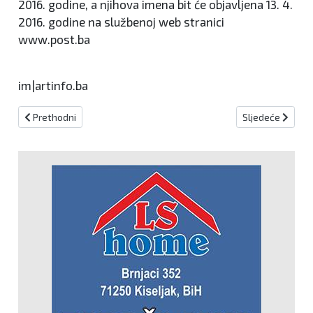
2016. godine, a njihova imena bit će objavljena 13. 4.
2016. godine na službenoj web stranici
www.post.ba
im|artinfo.ba
Prethodni članak: Luka Bulić opjevao pobjedu Hrvatske u ritmu Č
Sljedeći članak: 
Prethodni
Sljedeće