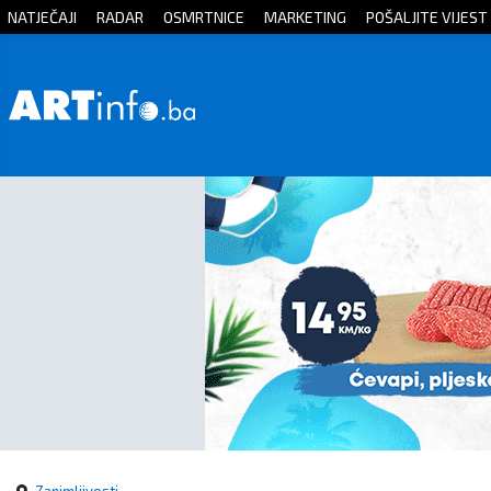
NATJEČAJI
RADAR
OSMRTNICE
MARKETING
POŠALJITE VIJEST
Početna
Vijesti
Sport
Kultura
Crna
kronika
Politika
Zanimljivosti