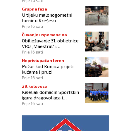
okupilo mlade iz 73 zemlje
Prije 14 sati
svijeta
Grupna faza
U tijeku malonogometni
turnir u Kreševu
Prije 16 sati
Čuvanje uspomene na
Obilježavanje 31. obljetnice
branitelje
VRO „Maestral“ i
oslobođenja Jajca uz
Prije 16 sati
pokroviteljstvo HNS-a BiH
Nepristupačan teren
Požar kod Konjica prijeti
kućama i pruzi
Prije 16 sati
29.kolovoza
Kiseljak domaćin Sportskih
igara dragovoljaca i
veterana HVO-a ŽSB i Dana
Prije 16 sati
branitelja