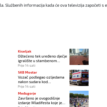
a. Službenih informacija kada će ova televizija započeti s 
Kiseljak
Oštećeno tek uređeno dječje
igralište u stambenom
naselju
Prije 14 sati
SKB Mostar
Vozač podlegao ozljedama
nakon sudara kod
Tomislavgrada
Prije 14 sati
Međugorje
Završeno je ovogodišnje
izdanje Mladifesta koje je