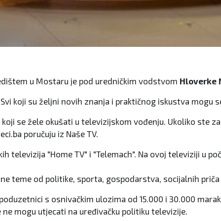
sjedištem u Mostaru je pod uredničkim vodstvom
Hloverke 
Svi koji su željni novih znanja i praktičnog iskustva mogu se 
vi koji se žele okušati u televizijskom vođenju. Ukoliko ste 
treci.ba poručuju iz Naše TV.
h televizija "Home TV" i "Telemach". Na ovoj televiziji u po
e teme od politike, sporta, gospodarstva, socijalnih priča 
 poduzetnici s osnivačkim ulozima od 15.000 i 30.000 marak
 ne mogu utjecati na uređivačku politiku televizije.