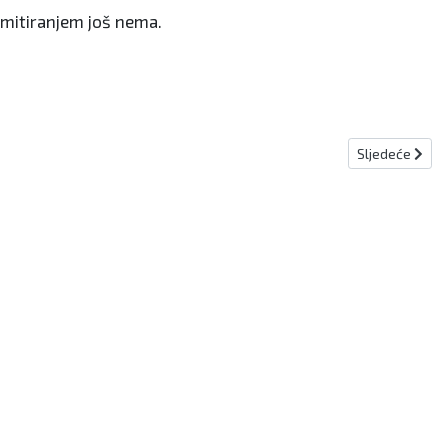
emitiranjem još nema.
Sljedeći članak
Sljedeće