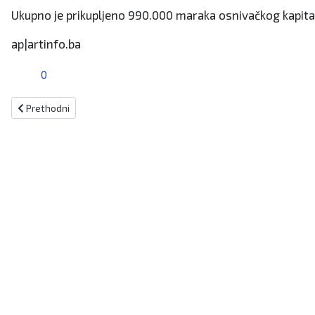
Ukupno je prikupljeno 990.000 maraka osnivačkog kapital
ap|artinfo.ba
0
Prethodni članak: Od večeras BiH na popisu Netflixa
Prethodni