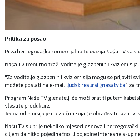
Prilika za posao
Prva hercegovačka komercijalna televizija Naša TV sa 
Naša TV trenutno traži voditelje glazbenih i kviz emisija. 
"Za voditelje glazbenih i kviz emisija mogu se prijaviti s
možete poslati na e-mail
ljudskiresursi@nasatv.ba
", za 
Program Naše TV gledatelji će moći pratiti putem kabelski
vlastite produkcije.
Jedna od emisija je mozaična koja će obrađivati raznovrsn
Našu TV su prije nekoliko mjeseci osnovali hercegovački
ciljem da nitko pojedinačno ili pojedine interesne skupine