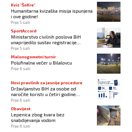
Kviz "ŠoKre"
Humanitarna kvizaška misija ispunjena
i ove godine!
Prije 5 sati
SportAccord
Ministarstvo civilnih poslova BiH
unaprijedilo sustav registracije
sportskih organizacija
Prije 5 sati
Malonogometni turnir
Polufinalna večer u Bilalovcu
Prije 6 sati
Novi pravilnik za jasnije procedure
Državljanstvo BiH za osobe od
naročite koristi: u četiri godine
odobrena 43 zahtjeva
Prije 6 sati
Obavijest
Lepenica zbog kvara bez
snabdijevanja vodom
Prije 6 sati