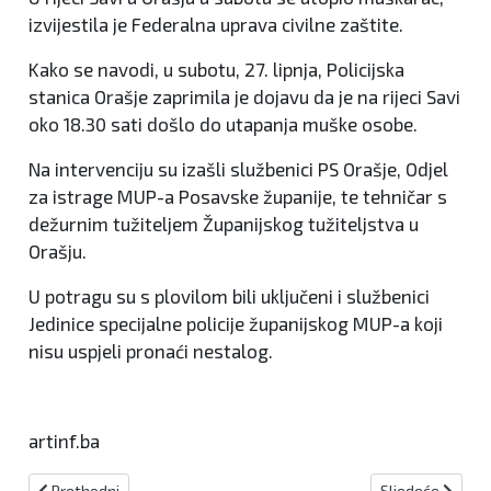
izvijestila je Federalna uprava civilne zaštite.
Kako se navodi, u subotu, 27. lipnja, Policijska
stanica Orašje zaprimila je dojavu da je na rijeci Savi
oko 18.30 sati došlo do utapanja muške osobe.
Na intervenciju su izašli službenici PS Orašje, Odjel
za istrage MUP-a Posavske županije, te tehničar s
dežurnim tužiteljem Županijskog tužiteljstva u
Orašju.
U potragu su s plovilom bili uključeni i službenici
Jedinice specijalne policije županijskog MUP-a koji
nisu uspjeli pronaći nestalog.
artinf.ba
Prethodni članak: GSS-ovci pronašli tijelo mladića koji se utopio 
Sljedeći članak:
Prethodni
Sljedeće