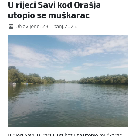
U rijeci Savi kod Orašja
utopio se muškarac
Objavljeno: 28.Lipanj.2026.
U rijeci Savi u Orašju u subotu se utopio muškarac,