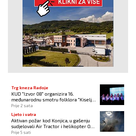
Trg kneza Radoje
KUD "Izvor 08" organizira 16.
međunarodnu smotru folklora "Kiseljak
2026"
Prije 2 sata
Ljeto i vatra
Aktivan požar kod Konjica, u gašenju
sudjelovali Air Tractor i helikopter OS-
a BiH
Prije 5 sati