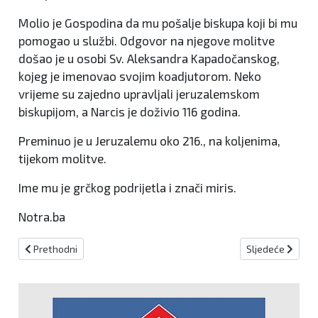
Molio je Gospodina da mu pošalje biskupa koji bi mu
pomogao u službi. Odgovor na njegove molitve
došao je u osobi Sv. Aleksandra Kapadočanskog,
kojeg je imenovao svojim koadjutorom. Neko
vrijeme su zajedno upravljali jeruzalemskom
biskupijom, a Narcis je doživio 116 godina.
Preminuo je u Jeruzalemu oko 216., na koljenima,
tijekom molitve.
Ime mu je grčkog podrijetla i znači miris.
Notra.ba
Prethodni članak: U noći sa subote na nedjelju pomiču se kazaljke
Sljedeći članak:
Prethodni
Sljedeće