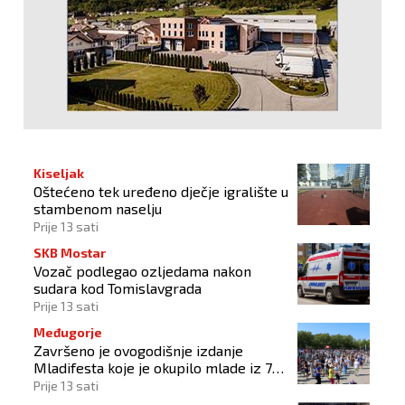
Kiseljak
Oštećeno tek uređeno dječje igralište u
stambenom naselju
Prije 13 sati
SKB Mostar
Vozač podlegao ozljedama nakon
sudara kod Tomislavgrada
Prije 13 sati
Međugorje
Završeno je ovogodišnje izdanje
Mladifesta koje je okupilo mlade iz 73
zemlje svijeta
Prije 13 sati