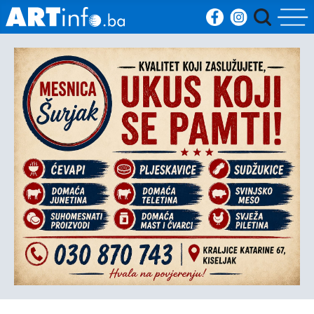
Početna
Vijesti
Sport
Kultura
Crna
kronika
Politika
Zanimljivosti