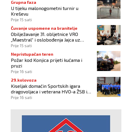
Grupna faza
U tijeku malonogometni turnir u
Kreševu
Prije 15 sati
Čuvanje uspomene na branitelje
Obilježavanje 31. obljetnice VRO
„Maestral“ i oslobođenja Jajca uz
pokroviteljstvo HNS-a BiH
Prije 15 sati
Nepristupačan teren
Požar kod Konjica prijeti kućama i
pruzi
Prije 16 sati
29.kolovoza
Kiseljak domaćin Sportskih igara
dragovoljaca i veterana HVO-a ŽSB i
Dana branitelja
Prije 16 sati