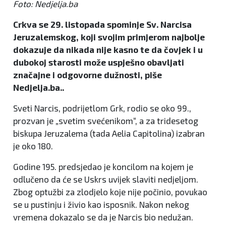
Foto: Nedjelja.ba
Crkva se 29. listopada spominje Sv. Narcisa
Jeruzalemskog, koji svojim primjerom najbolje
dokazuje da nikada nije kasno te da čovjek i u
dubokoj starosti može uspješno obavljati
značajne i odgovorne dužnosti, piše
Nedjelja.ba..
Sveti Narcis, podrijetlom Grk, rodio se oko 99.,
prozvan je „svetim svećenikom“, a za tridesetog
biskupa Jeruzalema (tada Aelia Capitolina) izabran
je oko 180.
Godine 195. predsjedao je koncilom na kojem je
odlučeno da će se Uskrs uvijek slaviti nedjeljom.
Zbog optužbi za zlodjelo koje nije počinio, povukao
se u pustinju i živio kao isposnik. Nakon nekog
vremena dokazalo se da je Narcis bio nedužan.