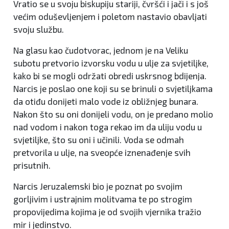
Vratio se u svoju biskupiju stariji, čvršći i jači i s još
većim oduševljenjem i poletom nastavio obavljati
svoju službu.
Na glasu kao čudotvorac, jednom je na Veliku
subotu pretvorio izvorsku vodu u ulje za svjetiljke,
kako bi se mogli održati obredi uskrsnog bdijenja.
Narcis je poslao one koji su se brinuli o svjetiljkama
da otiđu donijeti malo vode iz obližnjeg bunara.
Nakon što su oni donijeli vodu, on je predano molio
nad vodom i nakon toga rekao im da uliju vodu u
svjetiljke, što su oni i učinili. Voda se odmah
pretvorila u ulje, na sveopće iznenađenje svih
prisutnih.
Narcis Jeruzalemski bio je poznat po svojim
gorljivim i ustrajnim molitvama te po strogim
propovijedima kojima je od svojih vjernika tražio
mir i jedinstvo.