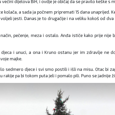
 većini dijelova BiH, i ovdje je običaj da se pravilo keške s
te kolača, a sada ja počnem pripremati 15 dana unaprijed. Ke
oljeli jesti. Danas je to drugačije i na veliku kokoš od dva
ačin, pečenje, meza i ostalo. Anđa ističe kako prije nije b
djeca i unuci, a ona i Kruno ostanu jer im zdravlje ne do
svoje majke.
bilo sedmero djece i svi smo postili i išli na misu. Otac bi z
rakije pa bi tokom puta jeli i pomalo pili. Puno se jadnije živje