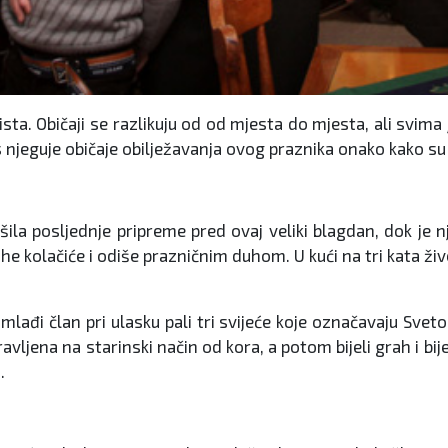
ista. Običaji se razlikuju od od mjesta do mjesta, ali svima j
s njeguje običaje obilježavanja ovog praznika onako kako su t
šila posljednje pripreme pred ovaj veliki blagdan, dok je
uhe kolačiće i odiše prazničnim duhom. U kući na tri kata živ
mlađi član pri ulasku pali tri svijeće koje označavaju Sveto 
vljena na starinski način od kora, a potom bijeli grah i bijeli
.