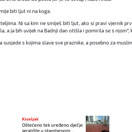
ije biti ljut ni na koga.
ateljima. Ni sa kim ne smiješ biti ljut, ako si pravi vjernik pr
 a ja bih uvijek na Badnji dan otišla i pomirila se s njom", 
 susjede s kojima slave sve praznike, a posebno za musliman
Kiseljak
Oštećeno tek uređeno dječje
igralište u stambenom