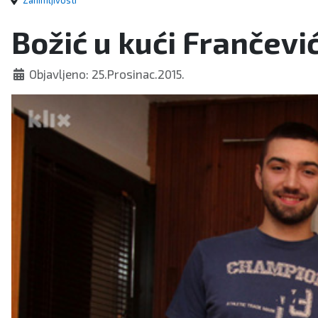
Zanimljivosti
Božić u kući Frančevi
Objavljeno: 25.Prosinac.2015.