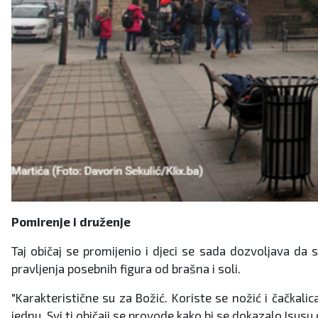
Pomirenje i druženje
Taj običaj se promijenio i djeci se sada dozvoljava da 
pravljenja posebnih figura od brašna i soli.
"Karakteristične su za Božić. Koriste se nožić i čačkalica
jednu. Svi ti običaji se provode kako bi se dokazalo Isusu