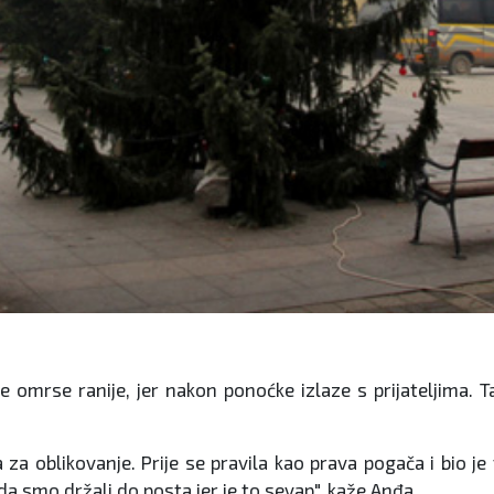
se omrse ranije, jer nakon ponoćke izlaze s prijateljima. T
 za oblikovanje. Prije se pravila kao prava pogača i bio je 
 da smo držali do posta jer je to sevap", kaže Anđa.