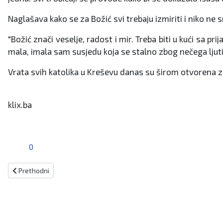
Naglašava kako se za Božić svi trebaju izmiriti i niko ne sm
"Božić znači veselje, radost i mir. Treba biti u kući sa prij
mala, imala sam susjedu koja se stalno zbog nečega ljutila,
Vrata svih katolika u Kreševu danas su širom otvorena za
klix.ba
0
Prethodni članak: Gudelj pjesmom razveselio posjetitelje FIS-a
Prethodni