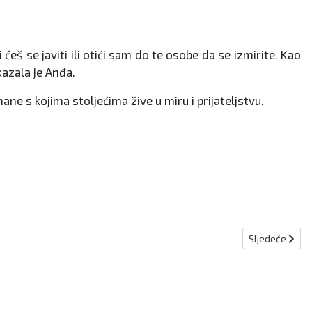
vi ćeš se javiti ili otići sam do te osobe da se izmirite. Kao
kazala je Anđa.
e s kojima stoljećima žive u miru i prijateljstvu.
Sljedeći članak
Sljedeće