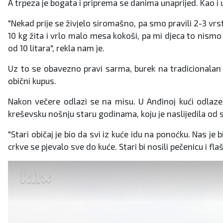
A trpeza je bogata i priprema se danima unaprijed. Kao i u
"Nekad prije se živjelo siromašno, pa smo pravili 2-3 vrs
10 kg žita i vrlo malo mesa kokoši, pa mi djeca to nismo v
od 10 litara", rekla nam je.
Uz to se obavezno pravi sarma, burek na tradicionalan n
obični kupus.
Nakon večere odlazi se na misu. U Anđinoj kući odlaze 
kreševsku nošnju staru godinama, koju je naslijedila od 
"Stari običaj je bio da svi iz kuće idu na ponoćku. Nas je 
crkve se pjevalo sve do kuće. Stari bi nosili pečenicu i flašu 