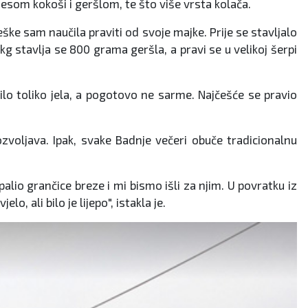
 mesom kokoši i geršlom, te što više vrsta kolača.
ške sam naučila praviti od svoje majke. Prije se stavljalo
 kg stavlja se 800 grama geršla, a pravi se u velikoj šerpi
ilo toliko jela, a pogotovo ne sarme. Najčešće se pravio
zvoljava. Ipak, svake Badnje večeri obuče tradicionalnu
apalio grančice breze i mi bismo išli za njim. U povratku iz
lo, ali bilo je lijepo", istakla je.