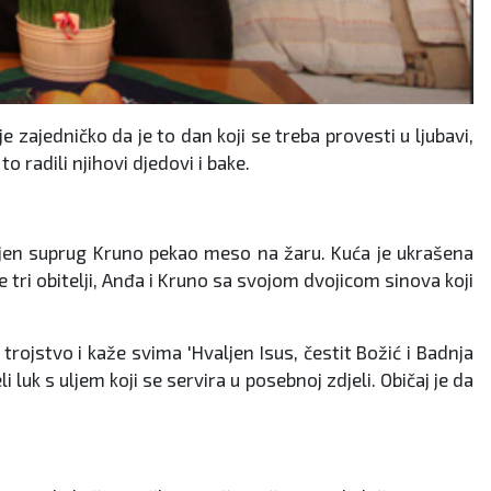
e zajedničko da je to dan koji se treba provesti u ljubavi,
o radili njihovi djedovi i bake.
 njen suprug Kruno pekao meso na žaru. Kuća je ukrašena
e tri obitelji, Anđa i Kruno sa svojom dvojicom sinova koji
trojstvo i kaže svima 'Hvaljen Isus, čestit Božić i Badnja
 luk s uljem koji se servira u posebnoj zdjeli. Običaj je da