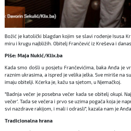
Božić je katolički blagdan kojim se slavi rođenje Isusa Kr
miru i krugu najbližih. Obitelj Frančević iz Kreševa i dana
Piše: Maja Nukić/Klix.ba
Kada smo došli u posjetu Frančevićima, baka Anđa je vr
raznim ukrasima, a ispred je velika jelka. Sve miriše na s
imaju obitelji. Kćerka je, kažu sa sjetom, u Njemačkoj.
"Badnja večer je posebna večer kada se obitelj okupi. Naj
večer'. Tada se večera i prvo se uzima pogača koja je napra
svi nazdrave rakijom, i mali i odrasli", kazala nam je Anđa
Tradicionalna hrana