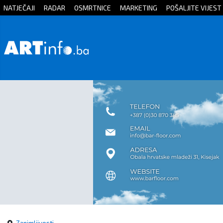
NATJEČAJI
RADAR
OSMRTNICE
MARKETING
POŠALJITE VIJEST
Početna
Vijesti
Sport
Kultura
Crna
kronika
Politika
Zanimljivosti