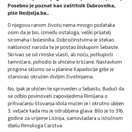
Posebno je poznat kao zaštitnik Dubrovnika,
piše Nedjelja.ba..
O njegovu ranom životu nema mnogo podataka
osim da je bio, između ostaloga, veliki prijatelj
siromaha i bolesnika. Dobročinstvima je stekao
naklonost naroda te je postao biskupom Sebaste.
Skrivao se od rimske vlasti, ali noću, potkupivši
tamničare, pohodio bi uhićene kršćane. Nastavkom
progona sklonio se u planine Kapadocije gdje je
stanovao okružen divljim životinjama.
No, ipak je uhićen te sproveden u Sebastu. Budući da
se odbio povinovati zapovijedima Rimljana o
prihvaćanju štovanja idola mučen je i okrutno ubijen
3. veljače kada mu je odrubljena glava. Bilo je to 316.
godine za vrijeme Licinija, samovladara u istočnom
dijelu Rimskoga Carstva.