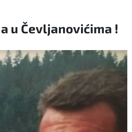
a u Čevljanovićima !