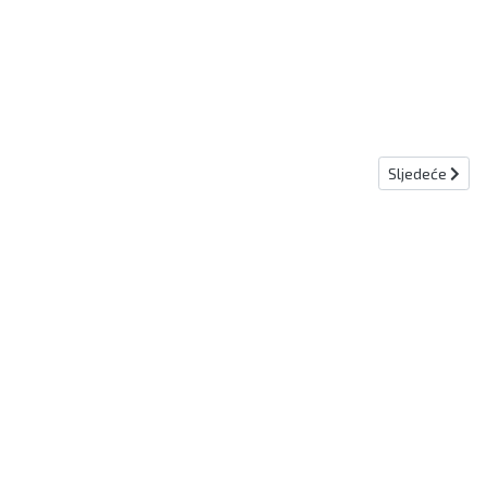
Sljedeći člana
Sljedeće