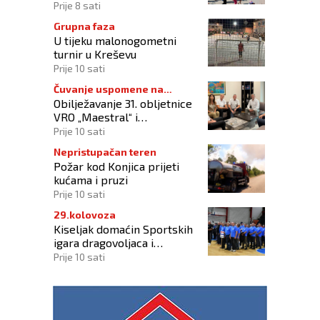
okupilo mlade iz 73 zemlje
Prije 8 sati
svijeta
Grupna faza
U tijeku malonogometni
turnir u Kreševu
Prije 10 sati
Čuvanje uspomene na
Obilježavanje 31. obljetnice
branitelje
VRO „Maestral“ i
oslobođenja Jajca uz
Prije 10 sati
pokroviteljstvo HNS-a BiH
Nepristupačan teren
Požar kod Konjica prijeti
kućama i pruzi
Prije 10 sati
29.kolovoza
Kiseljak domaćin Sportskih
igara dragovoljaca i
veterana HVO-a ŽSB i Dana
Prije 10 sati
branitelja