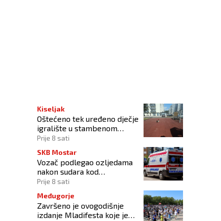
Kiseljak
Oštećeno tek uređeno dječje
igralište u stambenom
naselju
Prije 8 sati
SKB Mostar
Vozač podlegao ozljedama
nakon sudara kod
Tomislavgrada
Prije 8 sati
Međugorje
Završeno je ovogodišnje
izdanje Mladifesta koje je