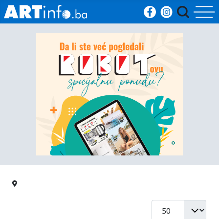
Početna
Vijesti
Sport
Kultura
Crna
kronika
Politika
Prikaz #
Zanimljivosti