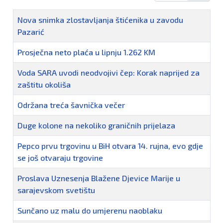
Naziv
Nova snimka zlostavljanja štićenika u zavodu
Pazarić
Prosječna neto plaća u lipnju 1.262 KM
Voda SARA uvodi neodvojivi čep: Korak naprijed za
zaštitu okoliša
Održana treća šavnička večer
Duge kolone na nekoliko graničnih prijelaza
Pepco prvu trgovinu u BiH otvara 14. rujna, evo gdje
se još otvaraju trgovine
Proslava Uznesenja Blažene Djevice Marije u
sarajevskom svetištu
Sunčano uz malu do umjerenu naoblaku