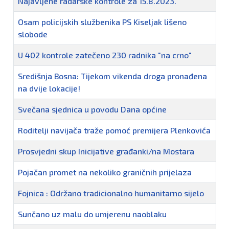
Najavljene radarske kontrole za 15.8.2023.
Osam policijskih službenika PS Kiseljak lišeno
slobode
U 402 kontrole zatečeno 230 radnika "na crno"
Središnja Bosna: Tijekom vikenda droga pronađena
na dvije lokacije!
Svečana sjednica u povodu Dana općine
Roditelji navijača traže pomoć premijera Plenkovića
Prosvjedni skup Inicijative građanki/na Mostara
Pojačan promet na nekoliko graničnih prijelaza
Fojnica : Održano tradicionalno humanitarno sijelo
Sunčano uz malu do umjerenu naoblaku