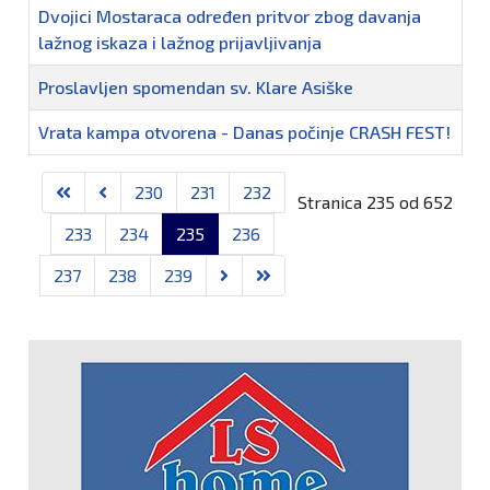
Dvojici Mostaraca određen pritvor zbog davanja
lažnog iskaza i lažnog prijavljivanja
Proslavljen spomendan sv. Klare Asiške
Vrata kampa otvorena - Danas počinje CRASH FEST!
Članci
230
231
232
Stranica 235 od 652
233
234
235
236
237
238
239