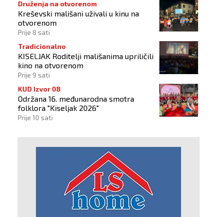
Druženja na otvorenom
Kreševski mališani uživali u kinu na
otvorenom
Prije 8 sati
Tradicionalno
KISELJAK Roditelji mališanima upriličili
kino na otvorenom
Prije 9 sati
KUD Izvor 08
Održana 16. međunarodna smotra
folklora "Kiseljak 2026"
Prije 10 sati