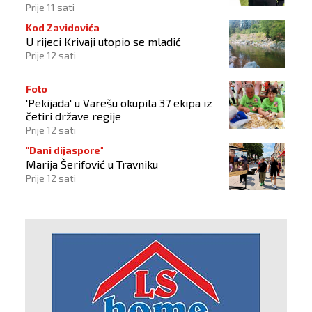
„olujama“
Prije 11 sati
Kod Zavidovića
U rijeci Krivaji utopio se mladić
Prije 12 sati
Foto
'Pekijada' u Varešu okupila 37 ekipa iz
četiri države regije
Prije 12 sati
"Dani dijaspore"
Marija Šerifović u Travniku
Prije 12 sati