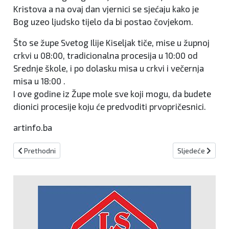
Kristova a na ovaj dan vjernici se sjećaju kako je
Bog uzeo ljudsko tijelo da bi postao čovjekom.
Što se župe Svetog Ilije Kiseljak tiče, mise u župnoj
crkvi u 08:00, tradicionalna procesija u 10:00 od
Srednje škole, i po dolasku misa u crkvi i večernja
misa u 18:00 .
I ove godine iz Župe mole sve koji mogu, da budete
dionici procesije koju će predvoditi prvopričesnici.
artinfo.ba
Prethodni članak: Sunčano uz umjerenu naoblaku
Sljedeći članak
Prethodni
Sljedeće