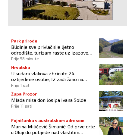
Park prirode
Blidinje sve privlačnije ljetno
odredište, turizam raste uz izazove
očuvanja prirode
Prije 58 minute
Hrvatska
U sudaru vlakova zbrinute 24
ozlijeđene osobe, 12 zadržano na
liječenju
Prije 1 sat
Župa Prozor
Mlada misa don Josipa Ivana Solde
Prije 11 sati
Fojničanka s australskom adresom
Marina Miličević Šimunić: Od prve crte
u Oluji do pobjede nad vlastitim