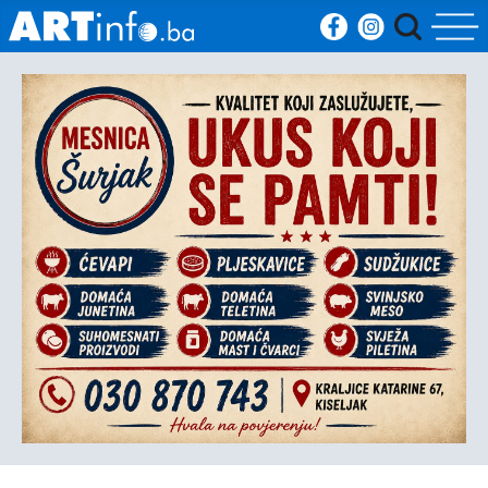
Početna
Vijesti
Sport
Kultura
Crna
kronika
Politika
Zanimljivosti