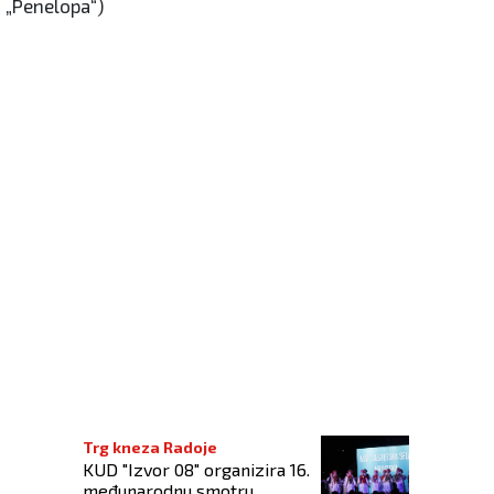
a „Penelopa“)
Trg kneza Radoje
KUD "Izvor 08" organizira 16.
međunarodnu smotru