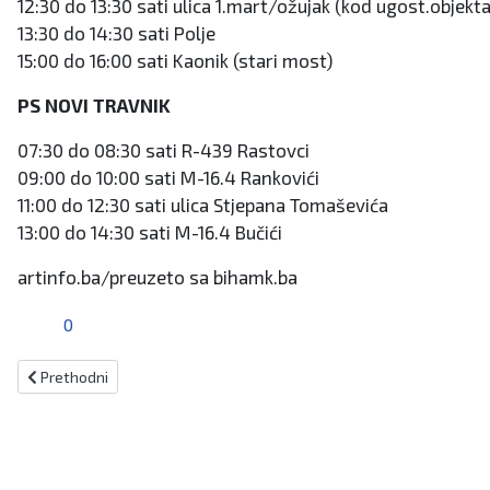
12:30 do 13:30 sati ulica 1.mart/ožujak (kod ugost.objekt
13:30 do 14:30 sati Polje
15:00 do 16:00 sati Kaonik (stari most)
PS NOVI TRAVNIK
07:30 do 08:30 sati R-439 Rastovci
09:00 do 10:00 sati M-16.4 Rankovići
11:00 do 12:30 sati ulica Stjepana Tomaševića
13:00 do 14:30 sati M-16.4 Bučići
artinfo.ba/preuzeto sa bihamk.ba
0
Prethodni članak: Puknuo most na GP Gradiška
Prethodni