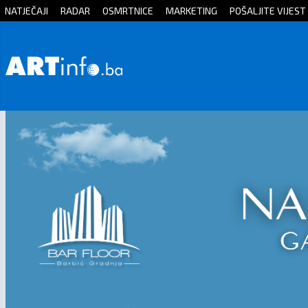
NATJEČAJI
RADAR
OSMRTNICE
MARKETING
POŠALJITE VIJEST
Početna
Vijesti
Sport
Kultura
Crna
kronika
Politika
Zanimljivosti