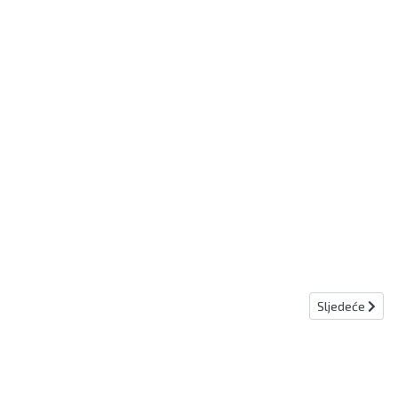
Sljedeći član
Sljedeće